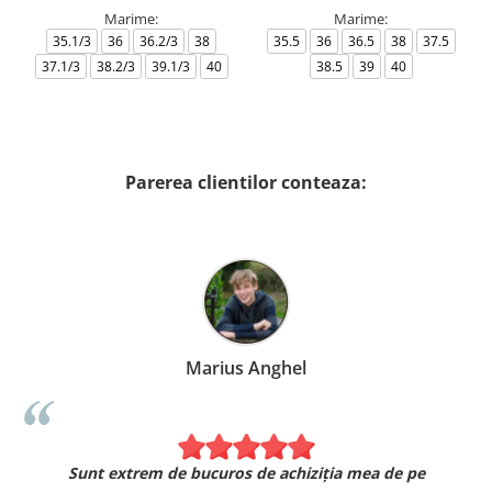
Marime:
Marime:
35.1/3
36
36.2/3
38
35.5
36
36.5
38
37.5
37.1/3
38.2/3
39.1/3
40
38.5
39
40
Parerea clientilor conteaza:
Marius Anghel
Sunt extrem de bucuros de achiziția mea de pe