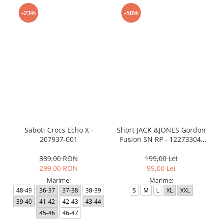
-23%
-50%
Saboti Crocs Echo X -
Short JACK &JONES Gordon
207937-001
Fusion SN RP - 12273304-
Black RP
389,00 RON
199,00 Lei
299,00 RON
99,00 Lei
Marime:
Marime:
48-49
36-37
37-38
38-39
S
M
L
XL
XXL
39-40
41-42
42-43
43-44
45-46
46-47