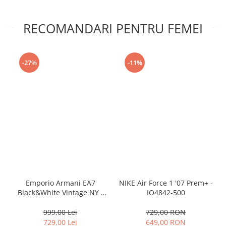
RECOMANDARI PENTRU FEMEI
-27%
-11%
Emporio Armani EA7
NIKE Air Force 1 '07 Prem+ -
Black&White Vintage NY -
IO4842-500
AF18609-7X000541-MZ926
999,00 Lei
729,00 RON
729,00 Lei
649,00 RON