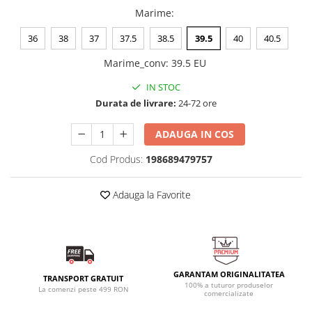
Marime
:
36
38
37
37.5
38.5
39.5
40
40.5
Marime_conv
:
39.5 EU
IN STOC
Durata de livrare:
24-72 ore
ADAUGA IN COS
Cod Produs:
198689479757
Adauga la Favorite
GARANTAM ORIGINALITATEA
TRANSPORT GRATUIT
100% a tuturor produselor
La comenzi peste 499 RON
comercializate