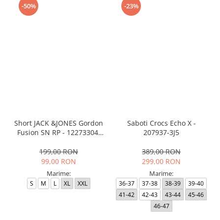
-50%
-23%
Short JACK &JONES Gordon
Saboti Crocs Echo X -
Fusion SN RP - 12273304-
207937-3J5
Black RP
199,00 RON
389,00 RON
99,00 RON
299,00 RON
Marime:
Marime:
S
M
L
XL
XXL
36-37
37-38
38-39
39-40
41-42
42-43
43-44
45-46
46-47