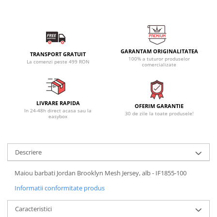
GARANTAM ORIGINALITATEA
TRANSPORT GRATUIT
100% a tuturor produselor
La comenzi peste 499 RON
comercializate
LIVRARE RAPIDA
OFERIM GARANTIE
In 24-48h direct acasa sau la
30 de zile la toate produsele!
easybox
Descriere
Maiou barbati Jordan Brooklyn Mesh Jersey, alb - IF1855-100
Informatii conformitate produs
Caracteristici