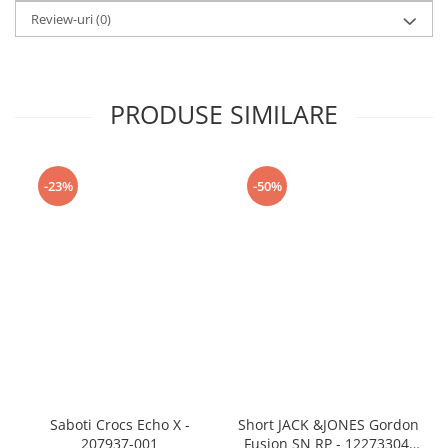
Review-uri
(0)
PRODUSE SIMILARE
-23%
-50%
Saboti Crocs Echo X -
Short JACK &JONES Gordon
207937-001
Fusion SN RP - 12273304-