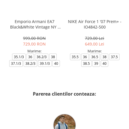
Emporio Armani EA7
NIKE Air Force 1 '07 Prem+ -
Black&White Vintage NY -
IO4842-500
AF18609-7X000541-MZ926
999,00 RON
729,00 Lei
729,00 RON
649,00 Lei
Marime:
Marime:
35.1/3
36
36.2/3
38
35.5
36
36.5
38
37.5
37.1/3
38.2/3
39.1/3
40
38.5
39
40
Parerea clientilor conteaza: