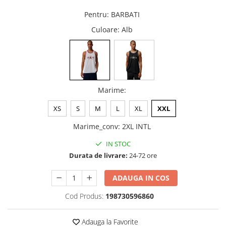
Pentru
:
BARBATI
Culoare
: Alb
Marime
:
XS
S
M
L
XL
XXL
Marime_conv
:
2XL INTL
IN STOC
Durata de livrare:
24-72 ore
ADAUGA IN COS
Cod Produs:
198730596860
Adauga la Favorite