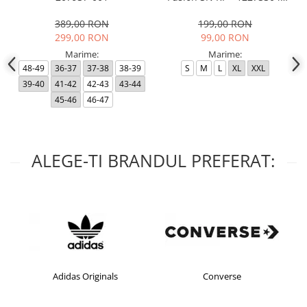
Black RP
389,00 RON
199,00 RON
299,00 RON
99,00 RON
Marime:
Marime:
48-49
36-37
37-38
38-39
S
M
L
XL
XXL
39-40
41-42
42-43
43-44
45-46
46-47
ALEGE-TI BRANDUL PREFERAT:
Adidas Originals
Converse