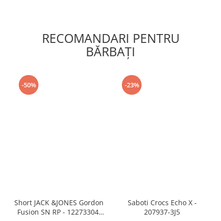
RECOMANDARI PENTRU
BĂRBAŢI
-50%
-23%
Short JACK &JONES Gordon
Saboti Crocs Echo X -
Fusion SN RP - 12273304-
207937-3J5