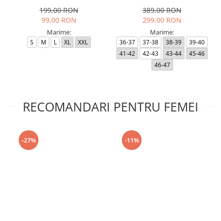
Black RP
199,00 RON
389,00 RON
99,00 RON
299,00 RON
Marime:
Marime:
S
M
L
XL
XXL
36-37
37-38
38-39
39-40
41-42
42-43
43-44
45-46
46-47
RECOMANDARI PENTRU FEMEI
-27%
-11%