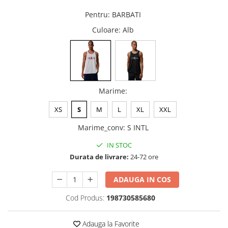
Pentru
:
BARBATI
Culoare
: Alb
Marime
:
XS
S
M
L
XL
XXL
Marime_conv
:
S INTL
IN STOC
Durata de livrare:
24-72 ore
ADAUGA IN COS
Cod Produs:
198730585680
Adauga la Favorite