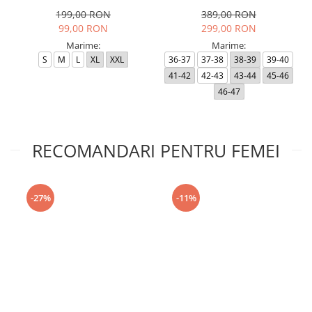
Black RP
199,00 RON
389,00 RON
99,00 RON
299,00 RON
Marime:
Marime:
S
M
L
XL
XXL
36-37
37-38
38-39
39-40
41-42
42-43
43-44
45-46
46-47
RECOMANDARI PENTRU FEMEI
-27%
-11%