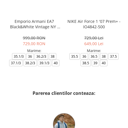
Emporio Armani EA7
NIKE Air Force 1 '07 Prem+ -
Black&White Vintage NY -
IO4842-500
AF18609-7X000541-MZ926
999,00 RON
729,00 Lei
729,00 RON
649,00 Lei
Marime:
Marime:
35.1/3
36
36.2/3
38
35.5
36
36.5
38
37.5
37.1/3
38.2/3
39.1/3
40
38.5
39
40
Parerea clientilor conteaza: