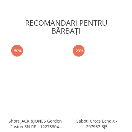
RECOMANDARI PENTRU
BĂRBAŢI
-50%
-23%
Short JACK &JONES Gordon
Saboti Crocs Echo X -
Fusion SN RP - 12273304-
207937-3J5