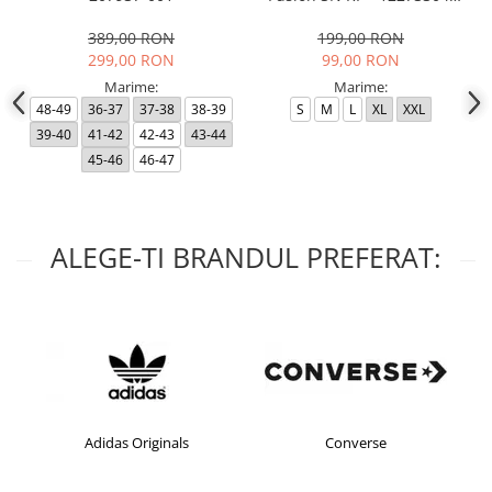
Black RP
389,00 RON
199,00 RON
299,00 RON
99,00 RON
Marime:
Marime:
48-49
36-37
37-38
38-39
S
M
L
XL
XXL
39-40
41-42
42-43
43-44
45-46
46-47
ALEGE-TI BRANDUL PREFERAT:
Adidas Originals
Converse