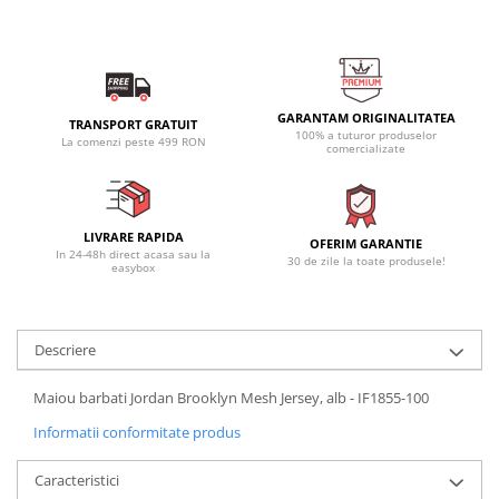
GARANTAM ORIGINALITATEA
TRANSPORT GRATUIT
100% a tuturor produselor
La comenzi peste 499 RON
comercializate
LIVRARE RAPIDA
OFERIM GARANTIE
In 24-48h direct acasa sau la
30 de zile la toate produsele!
easybox
Descriere
Maiou barbati Jordan Brooklyn Mesh Jersey, alb - IF1855-100
Informatii conformitate produs
Caracteristici