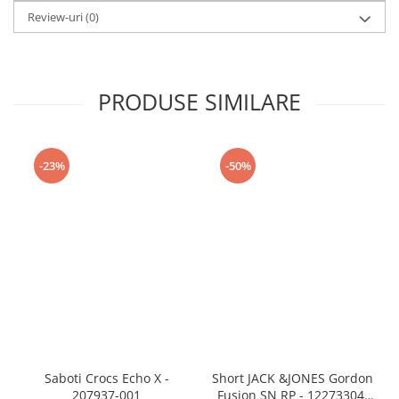
Review-uri
(0)
PRODUSE SIMILARE
-23%
-50%
Saboti Crocs Echo X -
Short JACK &JONES Gordon
207937-001
Fusion SN RP - 12273304-