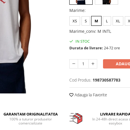
Marime
:
XS
S
M
L
XL
Marime_conv
:
M INTL
IN STOC
Durata de livrare:
24-72 ore
ADAUG
Cod Produs:
198730587783
Adauga la Favorite
GARANTAM ORIGINALITATEA
LIVRARE RAPID
100% a tuturor produselor
In 24-48h direct acasa 
comercializate
easybox