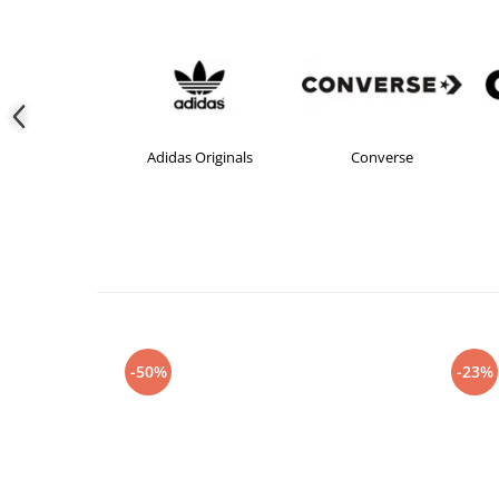
s Originals
Converse
crocs
-50%
-23%