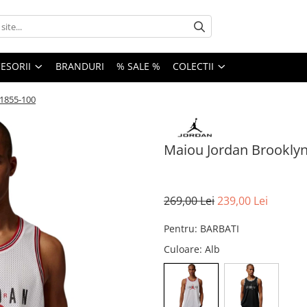
ESORII
BRANDURI
% SALE %
COLECTII
F1855-100
Maiou Jordan Brooklyn
269,00 Lei
239,00 Lei
Pentru
:
BARBATI
Culoare
: Alb