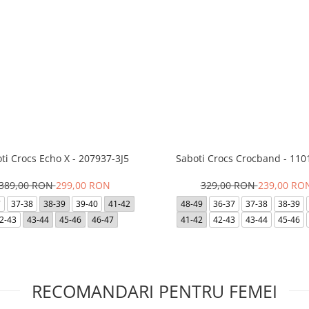
ti Crocs Echo X - 207937-3J5
Saboti Crocs Crocband - 110
389,00 RON
299,00 RON
329,00 RON
239,00 RO
7
37-38
38-39
39-40
41-42
48-49
36-37
37-38
38-39
2-43
43-44
45-46
46-47
41-42
42-43
43-44
45-46
RECOMANDARI PENTRU FEMEI