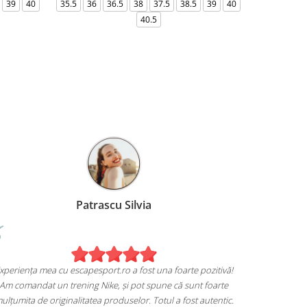
39
40
35.5
36
36.5
38
37.5
38.5
39
40
36-
40.5
Birzoi Miruna
Experiența mea 
nt foarte mulțumita de achiziția mea de pe
Am comandat un
escapesport.ro!
mulțumita de ori
andat o pereche de sneakers Jordan și sunt extrem