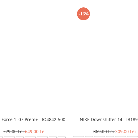
-16%
r Force 1 '07 Prem+ - IO4842-500
NIKE Downshifter 14 - IB18
729,00 Lei
649,00 Lei
369,00 Lei
309,00 Lei