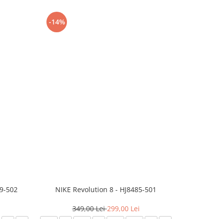
-14%
-24%
99-502
NIKE Revolution 8 - HJ8485-501
Saboti 
349,00 Lei
299,00 Lei
3