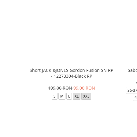
Short JACK &JONES Gordon Fusion SN RP
Sabo
- 12273304-Black RP
199,00 RON
99,00 RON
36-3
S
M
L
XL
XXL
4