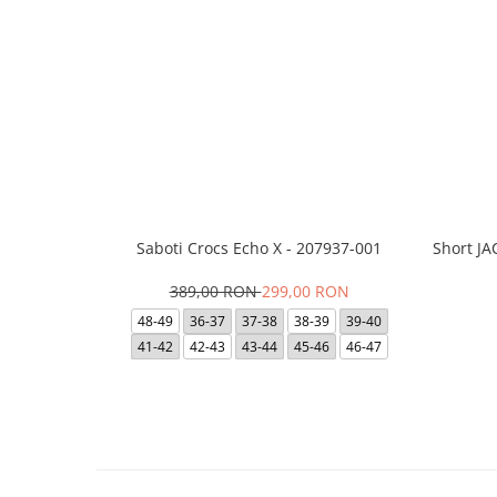
Saboti Crocs Echo X - 207937-001
Short J
389,00 RON
299,00 RON
48-49
36-37
37-38
38-39
39-40
41-42
42-43
43-44
45-46
46-47