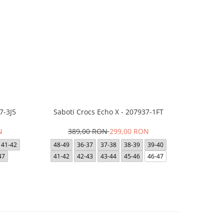
7-3J5
Saboti Crocs Echo X - 207937-1FT
Saboti Cro
N
389,00 RON
299,00 RON
39
41-42
48-49
36-37
37-38
38-39
39-40
36-37
47
41-42
42-43
43-44
45-46
46-47