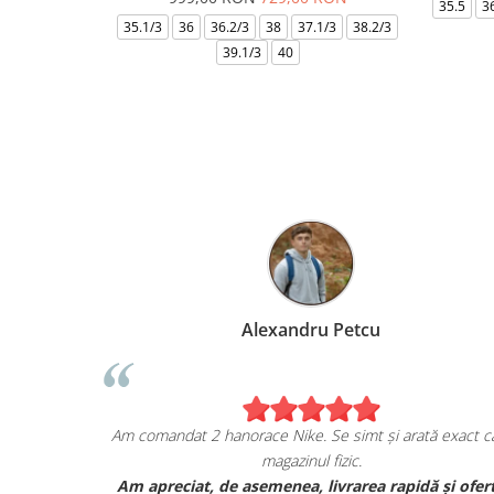
35.5
3
35.1/3
36
36.2/3
38
37.1/3
38.2/3
39.1/3
40
Marius Anghel
Sunt extrem de bucuros de achiziția mea de pe
escapesport.ro!
Am comandat un pair de sneakers JORDAN, și sunt cu