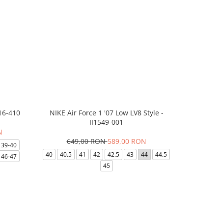
16-410
NIKE Air Force 1 '07 Low LV8 Style -
Papuci Jor
II1549-001
N
649,00 RON
589,00 RON
169,
39-40
40
40.5
41
42
42.5
43
44
44.5
49.5
40
46-47
45