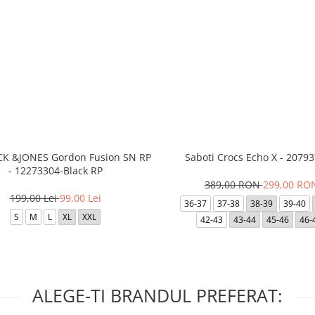
ACK &JONES Gordon Fusion SN RP
Saboti Crocs Echo X - 20793
- 12273304-Black RP
389,00 RON
299,00 RO
199,00 Lei
99,00 Lei
36-37
37-38
38-39
39-40
S
M
L
XL
XXL
42-43
43-44
45-46
46-
ALEGE-TI BRANDUL PREFERAT: