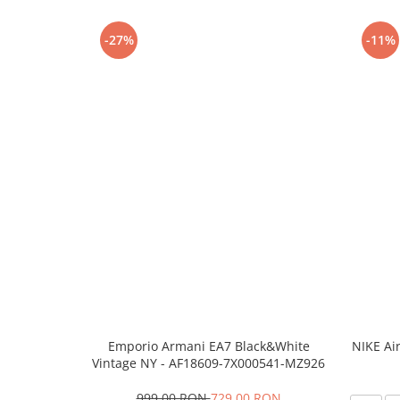
-27%
-11%
Emporio Armani EA7 Black&White
NIKE Ai
Vintage NY - AF18609-7X000541-MZ926
999,00 RON
729,00 RON