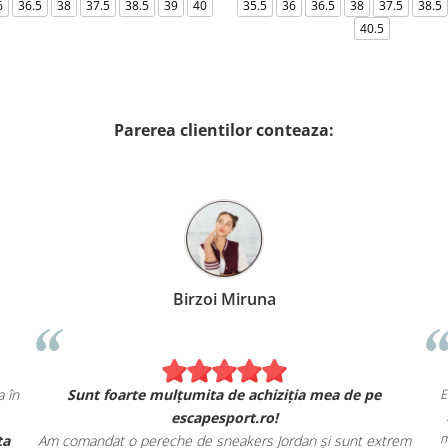
6
36.5
38
37.5
38.5
39
40
35.5
36
36.5
38
37.5
38.5
40.5
Parerea clientilor conteaza:
Alexandru Petcu
Am comandat 2 hanorace Nike. Se simt și arată exact ca în
Su
magazinul fizic.
Am apreciat, de asemenea, livrarea rapidă și oferta
Am com