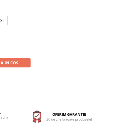
XXL
A IN COS
A
OFERIM GARANTIE
sau la
30 de zile la toate produsele!