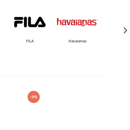
Havaianas
JACK &JONES
Jorda
-9%