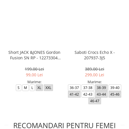
Short JACK &JONES Gordon
Saboti Crocs Echo X -
Fusion SN RP - 12273304-
207937-3J5
Black RP
199,00 Lei
389,00 Lei
99,00 Lei
299,00 Lei
Marime:
Marime:
S
M
L
XL
XXL
36-37
37-38
38-39
39-40
41-42
42-43
43-44
45-46
46-47
RECOMANDARI PENTRU FEMEI