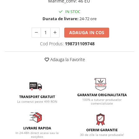
Marime_conv
:
46 EU
IN STOC
Durata de livrare:
24-72 ore
ADAUGA IN COS
Cod Produs:
198731109748
Adauga la Favorite
GARANTAM ORIGINALITATEA
TRANSPORT GRATUIT
100% a tuturor produselor
La comenzi peste 499 RON
comercializate
LIVRARE RAPIDA
OFERIM GARANTIE
In 24-48h direct acasa sau la
30 de zile la toate produsele!
easybox