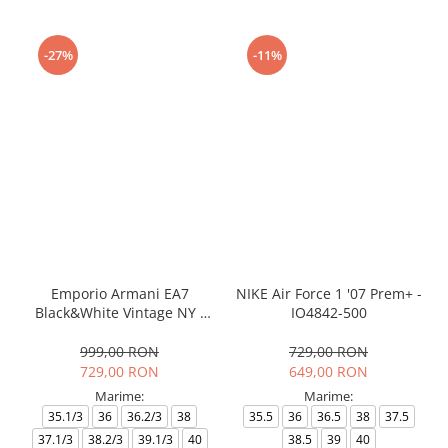
-27%
-11%
Emporio Armani EA7
NIKE Air Force 1 '07 Prem+ -
Black&White Vintage NY -
IO4842-500
AF18609-7X000541-MZ926
999,00 RON
729,00 RON
729,00 RON
649,00 RON
Marime:
Marime:
35.1/3
36
36.2/3
38
35.5
36
36.5
38
37.5
37.1/3
38.2/3
39.1/3
40
38.5
39
40