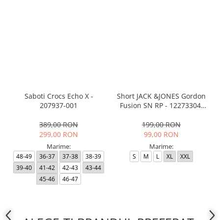
Saboti Crocs Echo X -
Short JACK &JONES Gordon
207937-001
Fusion SN RP - 12273304-
Black RP
389,00 RON
199,00 RON
299,00 RON
99,00 RON
Marime:
Marime:
48-49
36-37
37-38
38-39
S
M
L
XL
XXL
39-40
41-42
42-43
43-44
45-46
46-47