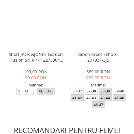
Short JACK &JONES Gordon
Saboti Crocs Echo X -
Fusion SN RP - 12273304-
207937-3J5
Black RP
199,00 RON
389,00 RON
99,00 RON
299,00 RON
Marime:
Marime:
S
M
L
XL
XXL
36-37
37-38
38-39
39-40
41-42
42-43
43-44
45-46
46-47
RECOMANDARI PENTRU FEMEI