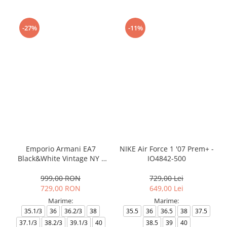
-27%
-11%
Emporio Armani EA7
NIKE Air Force 1 '07 Prem+ -
Black&White Vintage NY -
IO4842-500
AF18609-7X000541-MZ926
999,00 RON
729,00 Lei
729,00 RON
649,00 Lei
Marime:
Marime:
35.1/3
36
36.2/3
38
35.5
36
36.5
38
37.5
37.1/3
38.2/3
39.1/3
40
38.5
39
40