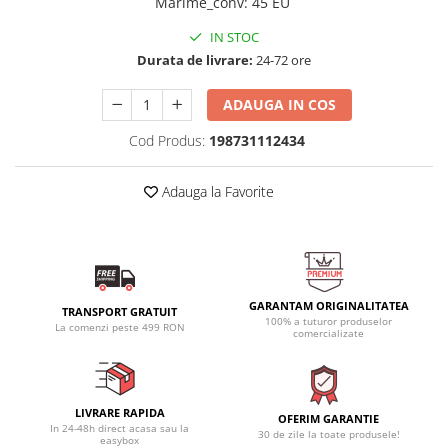
Marime_conv
:
45 EU
IN STOC
Durata de livrare:
24-72 ore
ADAUGA IN COS
Cod Produs:
198731112434
Adauga la Favorite
GARANTAM ORIGINALITATEA
TRANSPORT GRATUIT
100% a tuturor produselor
La comenzi peste 499 RON
comercializate
LIVRARE RAPIDA
OFERIM GARANTIE
In 24-48h direct acasa sau la
30 de zile la toate produsele!
easybox