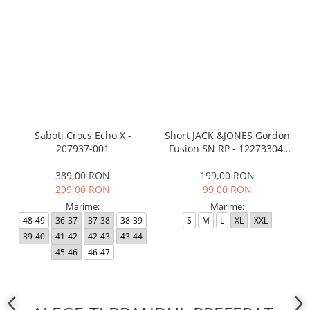
Saboti Crocs Echo X -
Short JACK &JONES Gordon
207937-001
Fusion SN RP - 12273304-
Black RP
389,00 RON
199,00 RON
299,00 RON
99,00 RON
Marime:
Marime:
48-49
36-37
37-38
38-39
S
M
L
XL
XXL
39-40
41-42
42-43
43-44
45-46
46-47