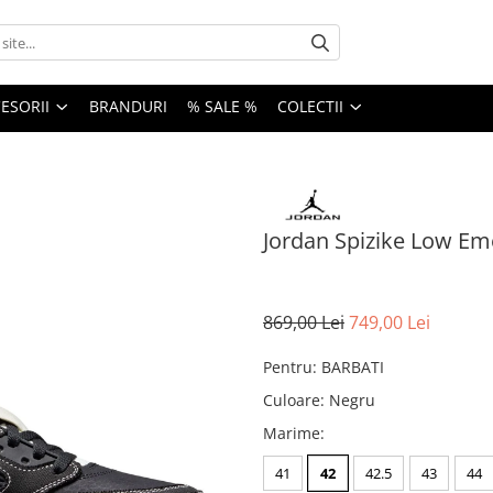
ESORII
BRANDURI
% SALE %
COLECTII
Jordan Spizike Low Em
869,00 Lei
749,00 Lei
Pentru
:
BARBATI
Culoare
:
Negru
Marime
:
41
42
42.5
43
44