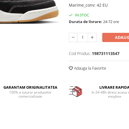
Marime_conv
:
42 EU
IN STOC
Durata de livrare:
24-72 ore
ADAUG
Cod Produs:
198731113547
Adauga la Favorite
GARANTAM ORIGINALITATEA
LIVRARE RAPID
100% a tuturor produselor
In 24-48h direct acasa 
comercializate
easybox