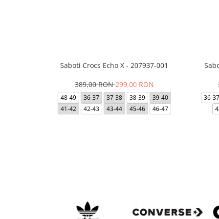
Saboti Crocs Echo X - 207937-001
Sabo
389,00 RON
299,00 RON
48-49
36-37
37-38
38-39
39-40
36-3
41-42
42-43
43-44
45-46
46-47
4