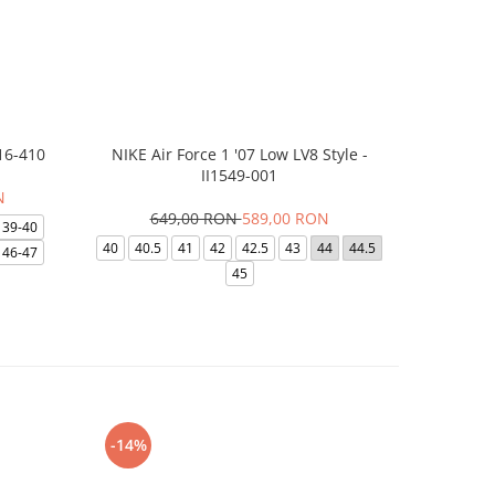
16-410
NIKE Air Force 1 '07 Low LV8 Style -
Saboti Cr
II1549-001
N
649,00 RON
589,00 RON
32
39-40
40
40.5
41
42
42.5
43
44
44.5
48-49
46-47
45
-14%
-24%