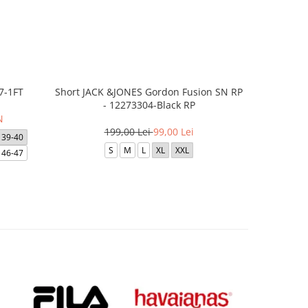
7-1FT
Short JACK &JONES Gordon Fusion SN RP
Short JACK
- 12273304-Black RP
- 12
N
199,00 Lei
99,00 Lei
1
39-40
S
M
L
XL
XXL
46-47