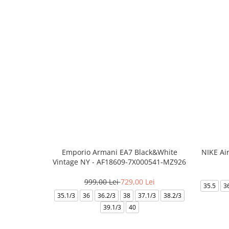
Emporio Armani EA7 Black&White
NIKE Ai
Vintage NY - AF18609-7X000541-MZ926
999,00 Lei
729,00 Lei
35.5
3
35.1/3
36
36.2/3
38
37.1/3
38.2/3
39.1/3
40