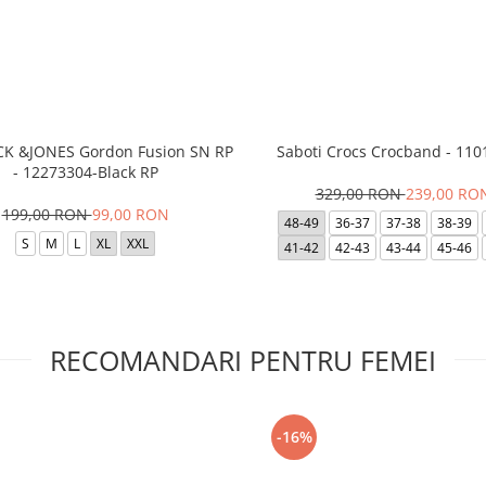
ACK &JONES Gordon Fusion SN RP
Saboti Crocs Crocband - 110
- 12273304-Black RP
329,00 RON
239,00 RO
199,00 RON
99,00 RON
48-49
36-37
37-38
38-39
S
M
L
XL
XXL
41-42
42-43
43-44
45-46
RECOMANDARI PENTRU FEMEI
-16%