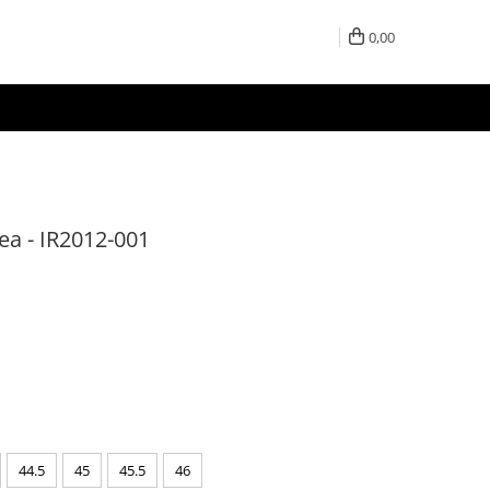
0,00
ea - IR2012-001
44.5
45
45.5
46