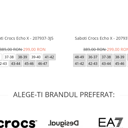
ti Crocs Echo X - 207937-3J5
Saboti Crocs Echo X - 20793
389,00 RON
299,00 RON
389,00 RON
299,00 RO
7
37-38
38-39
39-40
41-42
48-49
36-37
37-38
38-39
2-43
43-44
45-46
46-47
41-42
42-43
43-44
45-46
ALEGE-TI BRANDUL PREFERAT: