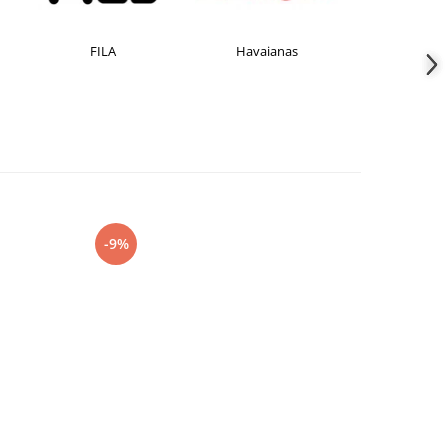
FILA
Havaianas
JACK &JON
-9%
-27%