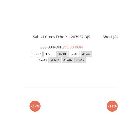
Saboti Crocs Echo X - 207937-3J5
Short J
389,00 RON
299,00 RON
36-37
37-38
38-39
39-40
41-42
42-43
43-44
45-46
46-47
-27%
-11%