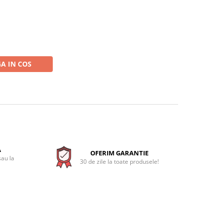
A IN COS
A
OFERIM GARANTIE
sau la
30 de zile la toate produsele!