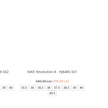
99-502
NIKE Revolution 8 - HJ8485-501
Saboti 
349,00 Lei
299,00 Lei
3
39
40
35.5
36
36.5
38
37.5
38.5
39
40
36-
40.5