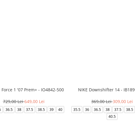
r Force 1 '07 Prem+ - IO4842-500
NIKE Downshifter 14 - IB18
729,00 Lei
649,00 Lei
369,00 Lei
309,00 Lei
6
36.5
38
37.5
38.5
39
40
35.5
36
36.5
38
37.5
38.5
40.5