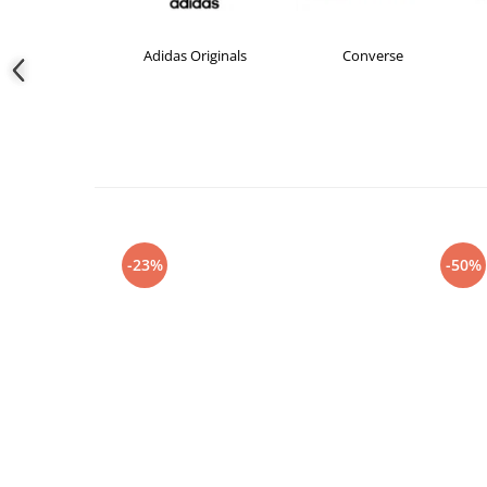
didas
Adidas Originals
Converse
-23%
-50%