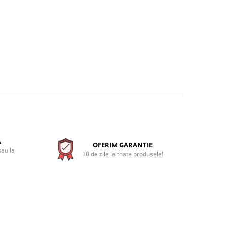
A
OFERIM GARANTIE
sau la
30 de zile la toate produsele!