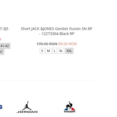
7-3J5
Short JACK &JONES Gordon Fusion SN RP
Short JACK
- 12273304-Black RP
- 12
N
199,00 RON
99,00 RON
1
41-42
S
M
L
XL
XXL
47