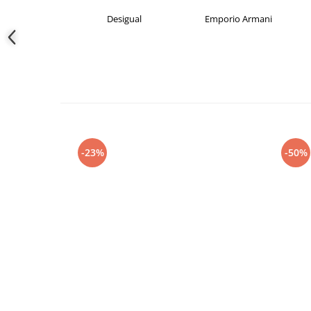
crocs
Desigual
Emporio Armani
-23%
-50%