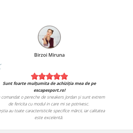
Birzoi Miruna
Experiența 
Sunt foarte mulțumita de achiziția mea de pe
Am comand
escapesport.ro!
mulțumita d
comandat o pereche de sneakers Jordan și sunt extrem
Livrarea
de fericita cu modul in care mi se potrivesc.
știa au toate caracteristicile specifice mărcii, iar calitatea
este excelentă.