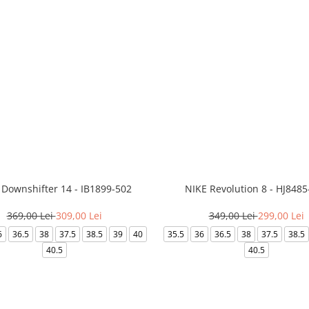
 Downshifter 14 - IB1899-502
NIKE Revolution 8 - HJ8485
369,00 Lei
309,00 Lei
349,00 Lei
299,00 Lei
6
36.5
38
37.5
38.5
39
40
35.5
36
36.5
38
37.5
38.5
40.5
40.5