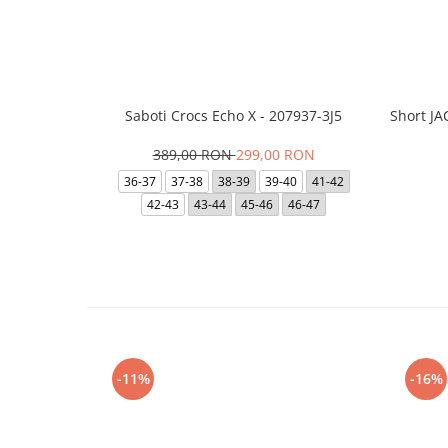
Saboti Crocs Echo X - 207937-3J5
Short J
389,00 RON
299,00 RON
36-37
37-38
38-39
39-40
41-42
42-43
43-44
45-46
46-47
-11%
-16%