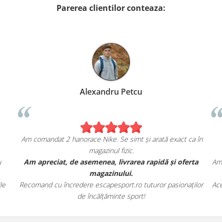
Parerea clientilor conteaza:
Alexandru Petcu
Am comandat 2 hanorace Nike. Se simt și arată exact ca în
magazinul fizic.
u
Am apreciat, de asemenea, livrarea rapidă și oferta
Am 
magazinului.
le
Recomand cu încredere escapesport.ro tuturor pasionaților
Ace
de încălțăminte sport!