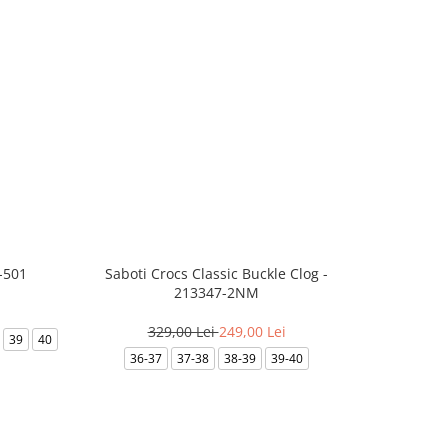
-501
Saboti Crocs Classic Buckle Clog -
Skechers B
213347-2NM
329,00 Lei
249,00 Lei
3
39
40
36-37
37-38
38-39
39-40
35.5
36