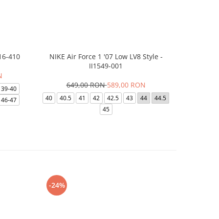
16-410
NIKE Air Force 1 '07 Low LV8 Style -
Saboti Cr
II1549-001
N
649,00 RON
589,00 RON
32
39-40
40
40.5
41
42
42.5
43
44
44.5
48-49
46-47
45
-24%
-8%