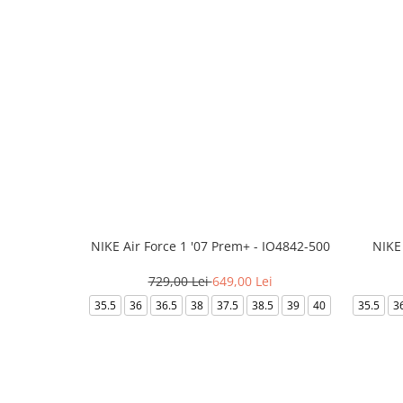
NIKE Air Force 1 '07 Prem+ - IO4842-500
NIKE
729,00 Lei
649,00 Lei
35.5
36
36.5
38
37.5
38.5
39
40
35.5
3