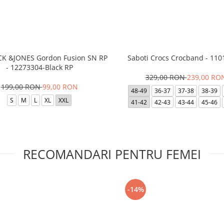
ACK &JONES Gordon Fusion SN RP
Saboti Crocs Crocband - 110
- 12273304-Black RP
329,00 RON
239,00 RO
199,00 RON
99,00 RON
48-49
36-37
37-38
38-39
S
M
L
XL
XXL
41-42
42-43
43-44
45-46
RECOMANDARI PENTRU FEMEI
-14%