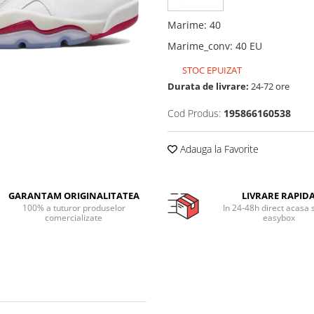
Marime
:
40
Marime_conv
:
40 EU
STOC EPUIZAT
Durata de livrare:
24-72 ore
Cod Produs:
195866160538
Adauga la Favorite
GARANTAM ORIGINALITATEA
LIVRARE RAPID
100% a tuturor produselor
In 24-48h direct acasa 
comercializate
easybox