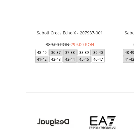
Saboti Crocs Echo X - 207937-001
Sabo
389,00 RON
299,00 RON
48-49
36-37
37-38
38-39
39-40
48-4
41-42
42-43
43-44
45-46
46-47
41-4