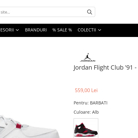
ESORII
BRANDURI
% SALE %
COLECTII
Jordan Flight Club '91
559,00 Lei
Pentru
:
BARBATI
Culoare
: Alb