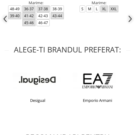
Marime:
Marime:
48-49
36-37
37-38
38-39
S
M
L
XL
XXL
39-40
41-42
42-43
43-44
45-46
46-47
ALEGE-TI BRANDUL PREFERAT:
Desigual
Emporio Armani