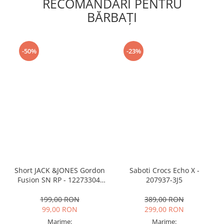
RECOMANDARI PENTRU
BĂRBAŢI
-50%
-23%
Short JACK &JONES Gordon
Saboti Crocs Echo X -
Fusion SN RP - 12273304-
207937-3J5
Black RP
199,00 RON
389,00 RON
99,00 RON
299,00 RON
Marime:
Marime: