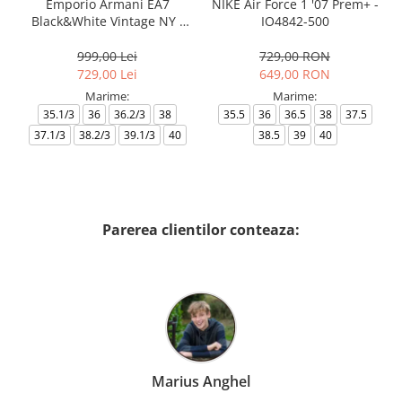
Emporio Armani EA7
NIKE Air Force 1 '07 Prem+ -
Black&White Vintage NY -
IO4842-500
AF18609-7X000541-MZ926
999,00 Lei
729,00 RON
729,00 Lei
649,00 RON
Marime:
Marime:
35.1/3
36
36.2/3
38
35.5
36
36.5
38
37.5
37.1/3
38.2/3
39.1/3
40
38.5
39
40
Parerea clientilor conteaza:
Marius Anghel