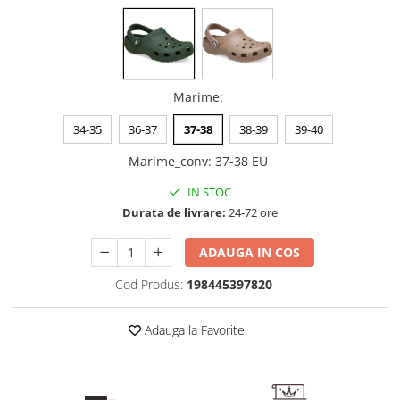
Marime
:
34-35
36-37
37-38
38-39
39-40
Marime_conv
:
37-38 EU
IN STOC
Durata de livrare:
24-72 ore
ADAUGA IN COS
Cod Produs:
198445397820
Adauga la Favorite