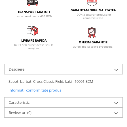
GARANTAM ORIGINALITATEA
TRANSPORT GRATUIT
100% a tuturor produselor
La comenzi peste 499 RON
comercializate
LIVRARE RAPIDA
OFERIM GARANTIE
In 24-48h direct acasa sau la
30 de zile la toate produsele!
easybox
Descriere
Saboti barbati Crocs Classic Field, kaki - 10001-3CM
Informatii conformitate produs
Caracteristici
Review-uri
(0)