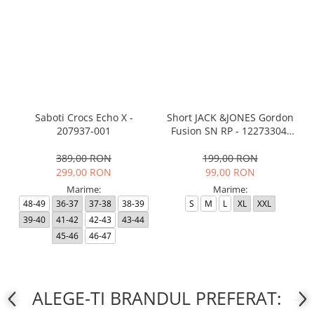
Saboti Crocs Echo X -
Short JACK &JONES Gordon
207937-001
Fusion SN RP - 12273304-
Black RP
389,00 RON
199,00 RON
299,00 RON
99,00 RON
Marime:
Marime:
48-49
36-37
37-38
38-39
S
M
L
XL
XXL
39-40
41-42
42-43
43-44
45-46
46-47
ALEGE-TI BRANDUL PREFERAT: