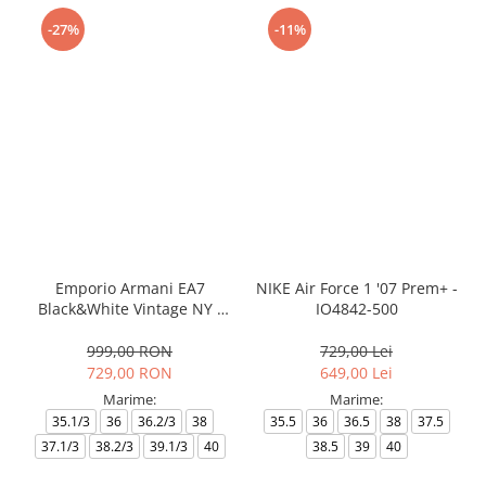
-27%
-11%
Emporio Armani EA7
NIKE Air Force 1 '07 Prem+ -
Black&White Vintage NY -
IO4842-500
AF18609-7X000541-MZ926
999,00 RON
729,00 Lei
729,00 RON
649,00 Lei
Marime:
Marime:
35.1/3
36
36.2/3
38
35.5
36
36.5
38
37.5
37.1/3
38.2/3
39.1/3
40
38.5
39
40