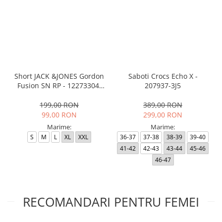
Short JACK &JONES Gordon
Saboti Crocs Echo X -
Fusion SN RP - 12273304-
207937-3J5
Black RP
199,00 RON
389,00 RON
99,00 RON
299,00 RON
Marime:
Marime:
S
M
L
XL
XXL
36-37
37-38
38-39
39-40
41-42
42-43
43-44
45-46
46-47
RECOMANDARI PENTRU FEMEI