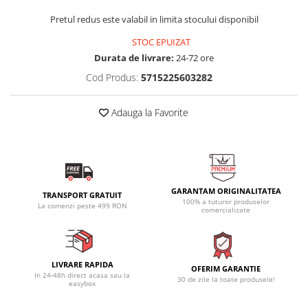
Pretul redus este valabil in limita stocului disponibil
STOC EPUIZAT
Durata de livrare:
24-72 ore
Cod Produs:
5715225603282
Adauga la Favorite
GARANTAM ORIGINALITATEA
TRANSPORT GRATUIT
100% a tuturor produselor
La comenzi peste 499 RON
comercializate
LIVRARE RAPIDA
OFERIM GARANTIE
In 24-48h direct acasa sau la
30 de zile la toate produsele!
easybox