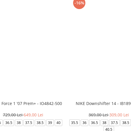
-16%
r Force 1 '07 Prem+ - IO4842-500
NIKE Downshifter 14 - IB18
729,00 Lei
649,00 Lei
369,00 Lei
309,00 Lei
6
36.5
38
37.5
38.5
39
40
35.5
36
36.5
38
37.5
38.5
40.5