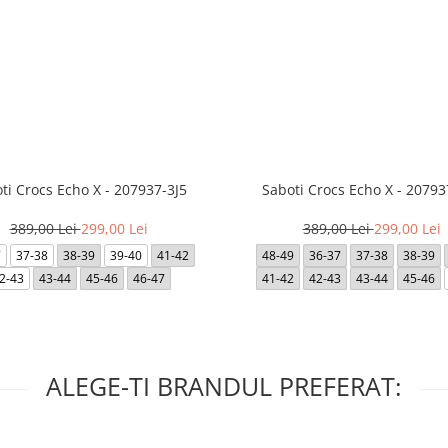
ti Crocs Echo X - 207937-3J5
Saboti Crocs Echo X - 20793
389,00 Lei
299,00 Lei
389,00 Lei
299,00 Lei
7
37-38
38-39
39-40
41-42
48-49
36-37
37-38
38-39
2-43
43-44
45-46
46-47
41-42
42-43
43-44
45-46
ALEGE-TI BRANDUL PREFERAT: