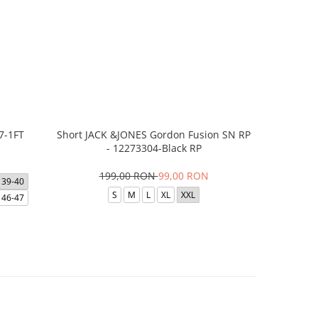
7-1FT
Short JACK &JONES Gordon Fusion SN RP
Short JACK
- 12273304-Black RP
- 12
199,00 RON
99,00 RON
1
39-40
S
M
L
XL
XXL
46-47