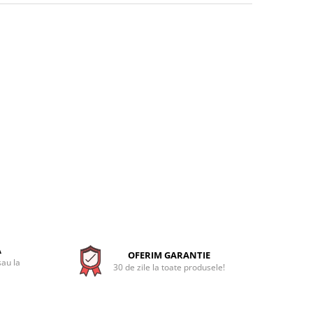
A
OFERIM GARANTIE
sau la
30 de zile la toate produsele!