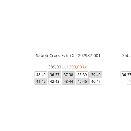
Saboti Crocs Echo X - 207937-001
Sabo
389,00 Lei
299,00 Lei
48-49
36-37
37-38
38-39
39-40
36-3
41-42
42-43
43-44
45-46
46-47
4