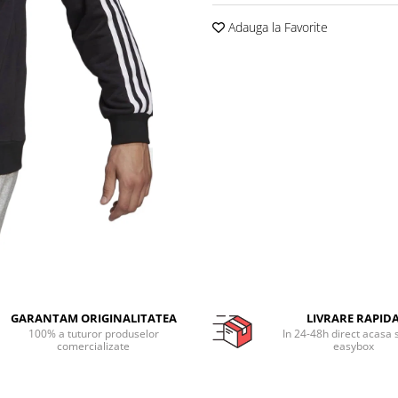
Adauga la Favorite
GARANTAM ORIGINALITATEA
LIVRARE RAPID
100% a tuturor produselor
In 24-48h direct acasa 
comercializate
easybox