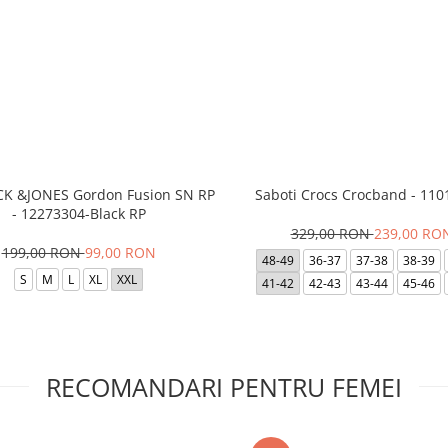
ACK &JONES Gordon Fusion SN RP
Saboti Crocs Crocband - 110
- 12273304-Black RP
329,00 RON
239,00 RO
199,00 RON
99,00 RON
48-49
36-37
37-38
38-39
S
M
L
XL
XXL
41-42
42-43
43-44
45-46
RECOMANDARI PENTRU FEMEI