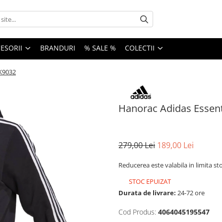
ESORII
BRANDURI
% SALE %
COLECTII
GK9032
Hanorac Adidas Essenti
279,00 Lei
189,00 Lei
Reducerea este valabila in limita st
STOC EPUIZAT
Durata de livrare:
24-72 ore
Cod Produs:
4064045195547