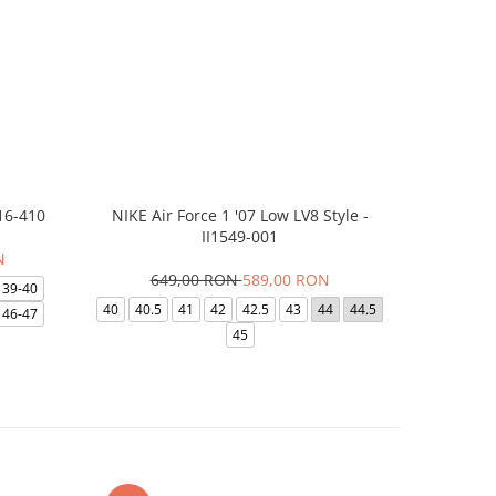
16-410
NIKE Air Force 1 '07 Low LV8 Style -
Saboti Cr
II1549-001
N
649,00 RON
589,00 RON
32
39-40
40
40.5
41
42
42.5
43
44
44.5
48-49
46-47
45