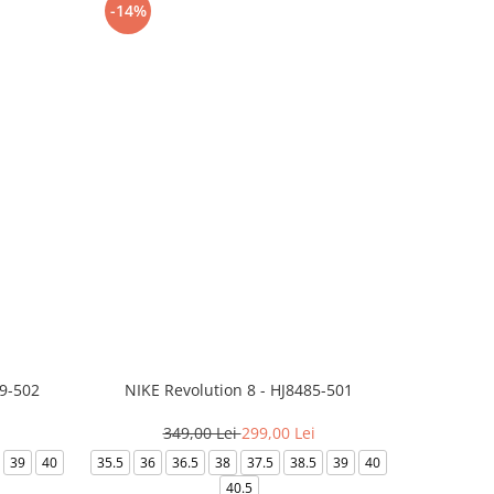
-14%
-24%
99-502
NIKE Revolution 8 - HJ8485-501
Saboti 
349,00 Lei
299,00 Lei
32
39
40
35.5
36
36.5
38
37.5
38.5
39
40
36-
40.5