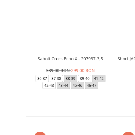
Saboti Crocs Echo X - 207937-3J5
Short J
389,00 RON
299,00 RON
36-37
37-38
38-39
39-40
41-42
42-43
43-44
45-46
46-47