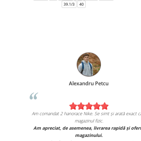
39.1/3
40
Alexandru Petcu
ziția mea de pe
Am comandat 2 hanorace Nike. Se simt și arată 
magazinul fizic.
ORDAN, și sunt cu
Am apreciat, de asemenea, livrarea rapidă 
tatea lor.
magazinului.