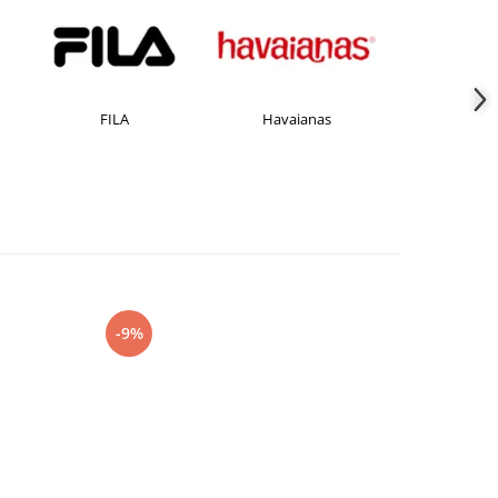
FILA
Havaianas
JACK &JONES
-9%
-27%