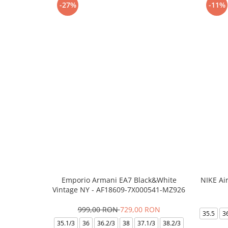
-27%
-11%
Emporio Armani EA7 Black&White
NIKE Ai
Vintage NY - AF18609-7X000541-MZ926
999,00 RON
729,00 RON
35.5
3
35.1/3
36
36.2/3
38
37.1/3
38.2/3