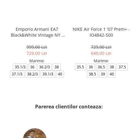
Emporio Armani EA7
NIKE Air Force 1 '07 Prem+ -
Black&White Vintage NY -
IO4842-500
AF18609-7X000541-MZ926
999,00 Lei
729,00 Lei
729,00 Lei
649,00 Lei
Marime:
Marime:
35.1/3
36
36.2/3
38
35.5
36
36.5
38
37.5
37.1/3
38.2/3
39.1/3
40
38.5
39
40
Parerea clientilor conteaza: