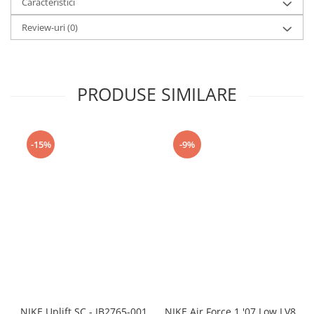
Caracteristici
Review-uri
(0)
PRODUSE SIMILARE
-15%
-9%
NIKE Uplift SC - IB2765-001
NIKE Air Force 1 '07 Low LV8