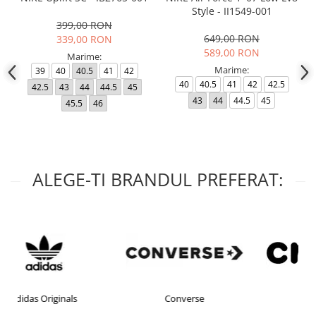
Style - II1549-001
399,00 RON
649,00 RON
339,00 RON
589,00 RON
Marime:
Marime:
39
40
40.5
41
42
40
40.5
41
42
42.5
42.5
43
44
44.5
45
43
44
44.5
45
45.5
46
ALEGE-TI BRANDUL PREFERAT:
Converse
crocs