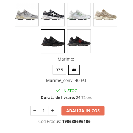
Marime
:
37.5
40
Marime_conv
:
40 EU
IN STOC
Durata de livrare:
24-72 ore
ADAUGA IN COS
Cod Produs:
198688696186