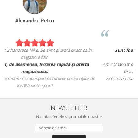
Birzoi Miruna
a în
Sunt foarte mulțumita de achiziția mea de pe
escapesport.ro!
ta
Am comandat o pereche de sneakers Jordan și sunt extrem d
fericita cu modul in care mi se potrivesc.
lor de
Aceștia au toate caracteristicile specifice mărcii, iar calitatea
este excelentă.
NEWSLETTER
Nu rata ofertele si promotiile noastre