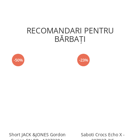
RECOMANDARI PENTRU
BĂRBAŢI
-50%
-23%
Short JACK &JONES Gordon
Saboti Crocs Echo X -