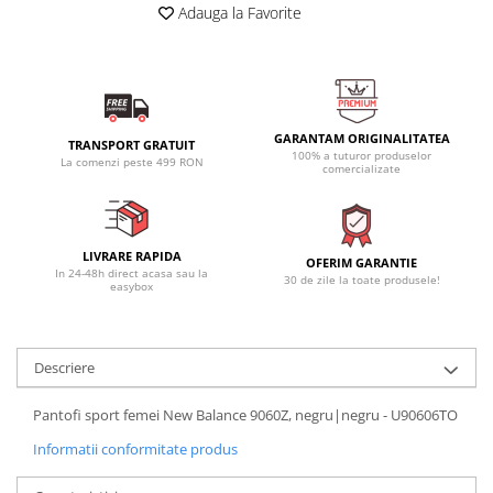
Adauga la Favorite
GARANTAM ORIGINALITATEA
TRANSPORT GRATUIT
100% a tuturor produselor
La comenzi peste 499 RON
comercializate
LIVRARE RAPIDA
OFERIM GARANTIE
In 24-48h direct acasa sau la
30 de zile la toate produsele!
easybox
Descriere
Pantofi sport femei New Balance 9060Z, negru|negru - U90606TO
Informatii conformitate produs