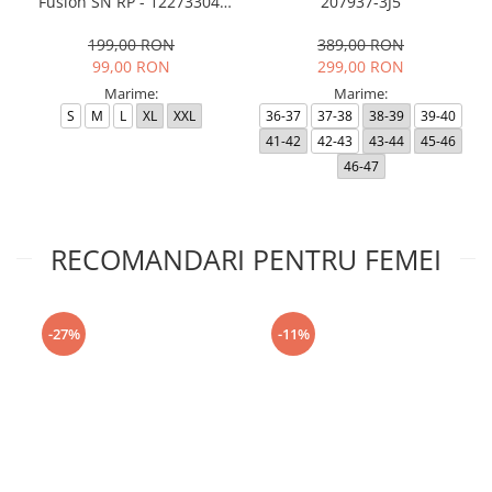
Fusion SN RP - 12273304-
207937-3J5
Black RP
199,00 RON
389,00 RON
99,00 RON
299,00 RON
Marime:
Marime:
S
M
L
XL
XXL
36-37
37-38
38-39
39-40
41-42
42-43
43-44
45-46
46-47
RECOMANDARI PENTRU FEMEI
-27%
-11%