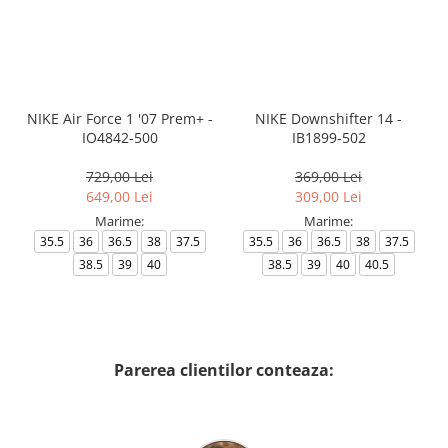
NIKE Air Force 1 '07 Prem+ -
NIKE Downshifter 14 -
IO4842-500
IB1899-502
729,00 Lei
369,00 Lei
649,00 Lei
309,00 Lei
Marime:
Marime:
35.5
36
36.5
38
37.5
35.5
36
36.5
38
37.5
38.5
39
40
38.5
39
40
40.5
Parerea clientilor conteaza: