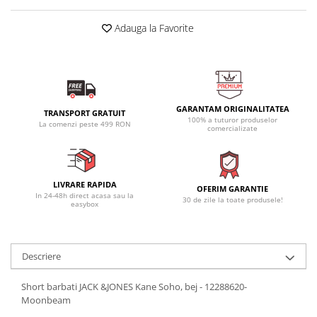
Adauga la Favorite
GARANTAM ORIGINALITATEA
TRANSPORT GRATUIT
100% a tuturor produselor
La comenzi peste 499 RON
comercializate
LIVRARE RAPIDA
OFERIM GARANTIE
In 24-48h direct acasa sau la
30 de zile la toate produsele!
easybox
Descriere
Short barbati JACK &JONES Kane Soho, bej - 12288620-
Moonbeam