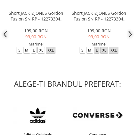
Short JACK &JONES Gordon
Short JACK &JONES Gordon
Fusion SN RP - 12273304-
Fusion SN RP - 12273304-
Black RP
Outer Space RP
199,00 RON
199,00 RON
99,00 RON
99,00 RON
Marime:
Marime:
S
M
L
XL
XXL
S
M
L
XL
XXL
ALEGE-TI BRANDUL PREFERAT:
Adidas Originals
Converse