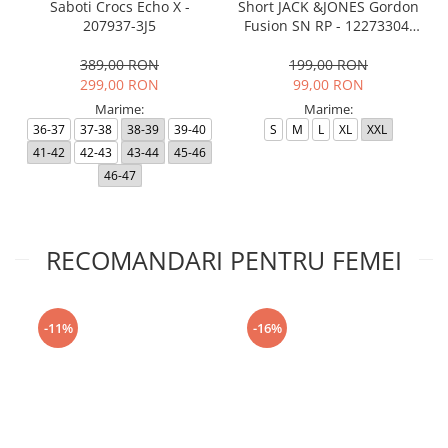
Saboti Crocs Echo X -
Short JACK &JONES Gordon
207937-3J5
Fusion SN RP - 12273304-
Black RP
389,00 RON
199,00 RON
299,00 RON
99,00 RON
Marime:
Marime:
36-37
37-38
38-39
39-40
S
M
L
XL
XXL
41-42
42-43
43-44
45-46
46-47
RECOMANDARI PENTRU FEMEI
-11%
-16%