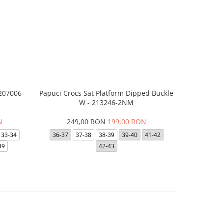
 207006-
Papuci Crocs Sat Platform Dipped Buckle
Skechers B
W - 213246-2NM
N
249,00 RON
199,00 RON
29
33-34
36-37
37-38
38-39
39-40
41-42
35
35.5
39
42-43