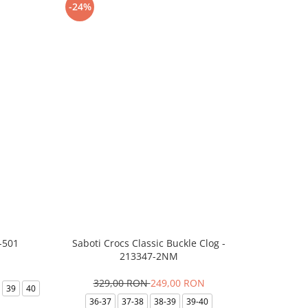
-24%
-8%
-501
Saboti Crocs Classic Buckle Clog -
Skechers B
213347-2NM
329,00 RON
249,00 RON
3
39
40
36-37
37-38
38-39
39-40
35.5
36