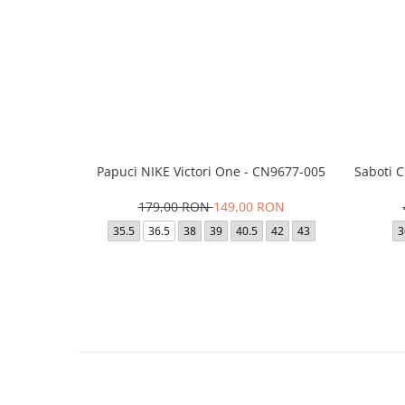
Papuci NIKE Victori One - CN9677-005
Saboti 
179,00 RON
149,00 RON
35.5
36.5
38
39
40.5
42
43
3