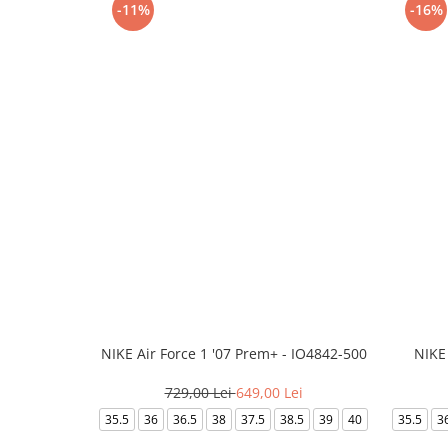
-11%
-16%
NIKE Air Force 1 '07 Prem+ - IO4842-500
NIKE
729,00 Lei
649,00 Lei
35.5
36
36.5
38
37.5
38.5
39
40
35.5
3