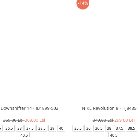
-14%
 Downshifter 14 - IB1899-502
NIKE Revolution 8 - HJ8485
369,00 Lei
309,00 Lei
349,00 Lei
299,00 Lei
6
36.5
38
37.5
38.5
39
40
35.5
36
36.5
38
37.5
38.5
40.5
40.5