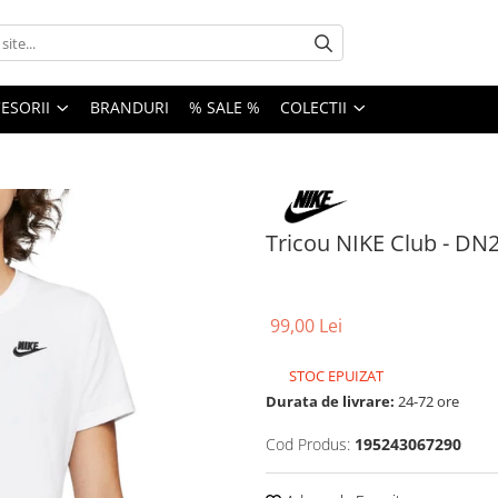
ESORII
BRANDURI
% SALE %
COLECTII
Tricou NIKE Club - DN
99,00 Lei
STOC EPUIZAT
Durata de livrare:
24-72 ore
Cod Produs:
195243067290