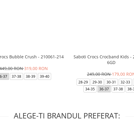
Crocs Bubble Crush - 210061-214
Saboti Crocs Crocband Kids -
6GD
449,00 RON
319,00 RON
249,00 RON
179,00 RO
6-37
37-38
38-39
39-40
28-29
29-30
30-31
32-33
34-35
36-37
37-38
38-
ALEGE-TI BRANDUL PREFERAT: