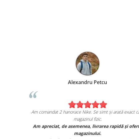
Alexandru Petcu
a mea de pe
Am comandat 2 hanorace Nike. Se simt și arată exact
magazinul fizic.
, și sunt cu
Am apreciat, de asemenea, livrarea rapidă și o
 lor.
magazinului.