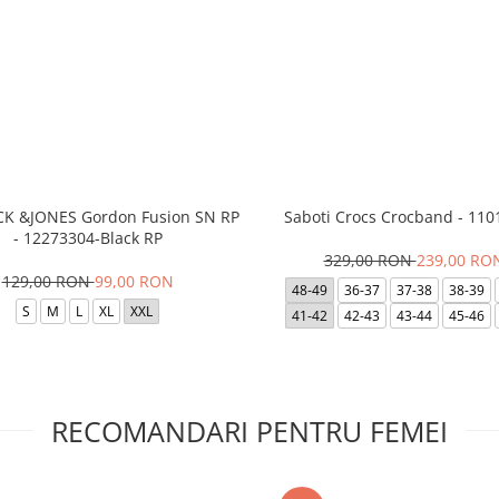
ACK &JONES Gordon Fusion SN RP
Saboti Crocs Crocband - 110
- 12273304-Black RP
329,00 RON
239,00 RO
129,00 RON
99,00 RON
48-49
36-37
37-38
38-39
S
M
L
XL
XXL
41-42
42-43
43-44
45-46
RECOMANDARI PENTRU FEMEI