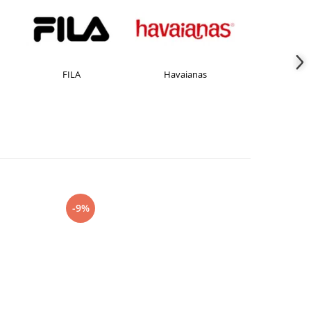
FILA
Havaianas
JACK &JONE
-9%
-27%