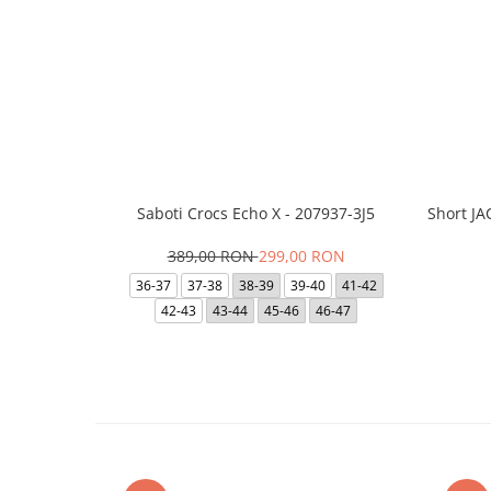
Saboti Crocs Echo X - 207937-3J5
Short J
389,00 RON
299,00 RON
36-37
37-38
38-39
39-40
41-42
42-43
43-44
45-46
46-47