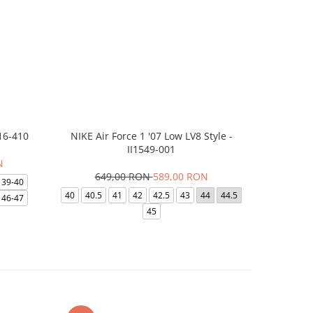
16-410
NIKE Air Force 1 '07 Low LV8 Style -
Saboti Cr
II1549-001
N
649,00 RON
589,00 RON
32
39-40
40
40.5
41
42
42.5
43
44
44.5
48-49
46-47
45