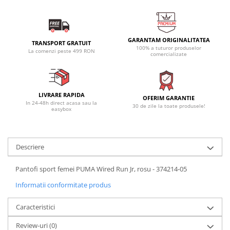
GARANTAM ORIGINALITATEA
TRANSPORT GRATUIT
100% a tuturor produselor
La comenzi peste 499 RON
comercializate
LIVRARE RAPIDA
OFERIM GARANTIE
In 24-48h direct acasa sau la
30 de zile la toate produsele!
easybox
Descriere
Pantofi sport femei PUMA Wired Run Jr, rosu - 374214-05
Informatii conformitate produs
Caracteristici
Review-uri
(0)