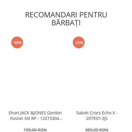
RECOMANDARI PENTRU
BĂRBAŢI
-50%
-23%
Short JACK &JONES Gordon
Saboti Crocs Echo X -
Fusion SN RP - 12273304-
207937-3J5
Black RP
199,00 RON
389,00 RON