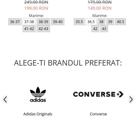
249,00 RON
179,00 RON
199,00 RON
149,00 RON
Marime:
Marime:
36-37
37-38
38-39
39-40
35.5
36.5
38
39
40.5
41-42
42-43
42
43
ALEGE-TI BRANDUL PREFERAT:
Adidas Originals
Converse