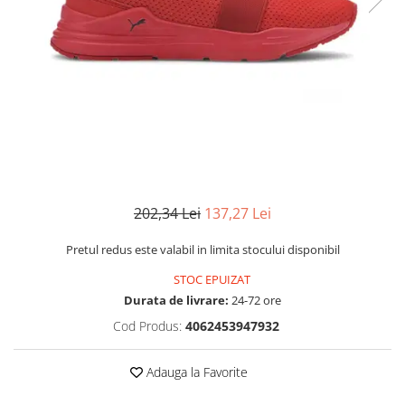
MINGI
MAIOURI
JACHETE ȘI GECI SPORT
PANTALONI SCURȚI
Graviton
crocs Jibbitz
CAMASI
VESTE
MAIOURI
Emporio Armani EA7
BLUGI
MAIOURI
BLUGI LUNGI
FULARE
Ultimate Kombat
BLUGI SCURTI
Black&White
SETURI CADOU
Classic Sneakers
MANUSI
Crusher
Core Identity
Visibility
Incaltaminte Pro Running
202,34 Lei
137,27 Lei
Ghete baschet
Pretul redus este valabil in limita stocului disponibil
Ghete fotbal
STOC EPUIZAT
Geci de iarna
Durata de livrare:
24-72 ore
Jachete de primavara-toamna
Cod Produs:
4062453947932
Shorturi de baie
Adauga la Favorite