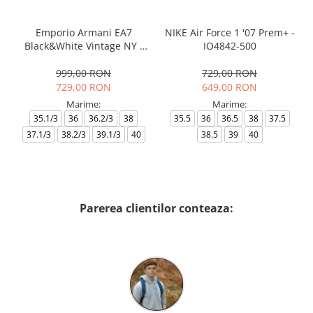
Emporio Armani EA7
NIKE Air Force 1 '07 Prem+ -
Black&White Vintage NY -
IO4842-500
AF18609-7X000541-MZ926
999,00 RON
729,00 RON
729,00 RON
649,00 RON
Marime:
Marime:
35.1/3
36
36.2/3
38
35.5
36
36.5
38
37.5
37.1/3
38.2/3
39.1/3
40
38.5
39
40
Parerea clientilor conteaza: