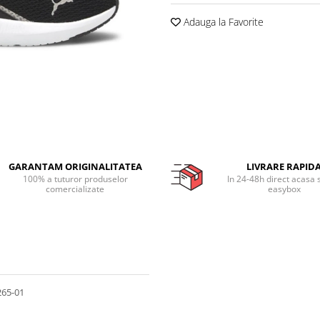
Adauga la Favorite
GARANTAM ORIGINALITATEA
LIVRARE RAPID
100% a tuturor produselor
In 24-48h direct acasa 
comercializate
easybox
265-01