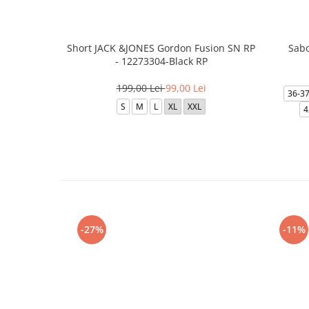
Short JACK &JONES Gordon Fusion SN RP
Sabo
- 12273304-Black RP
199,00 Lei
99,00 Lei
36-3
S
M
L
XL
XXL
4
-27%
-11%