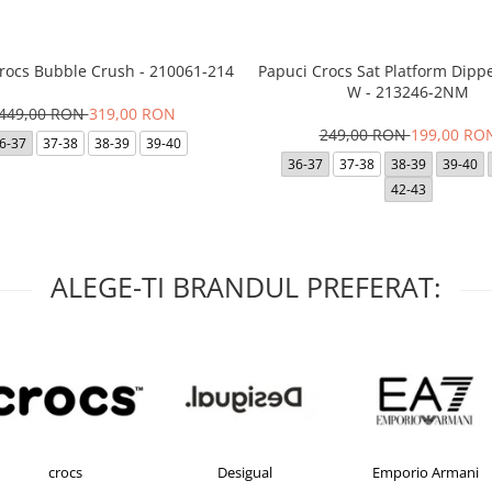
Crocs Bubble Crush - 210061-214
Papuci Crocs Sat Platform Dipp
W - 213246-2NM
449,00 RON
319,00 RON
249,00 RON
199,00 RO
6-37
37-38
38-39
39-40
36-37
37-38
38-39
39-40
42-43
ALEGE-TI BRANDUL PREFERAT:
crocs
Desigual
Emporio Armani