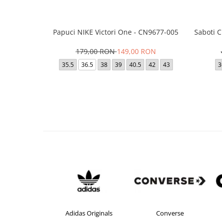
Papuci NIKE Victori One - CN9677-005
Saboti 
179,00 RON
149,00 RON
35.5
36.5
38
39
40.5
42
43
3
Adidas
Adidas Originals
Converse