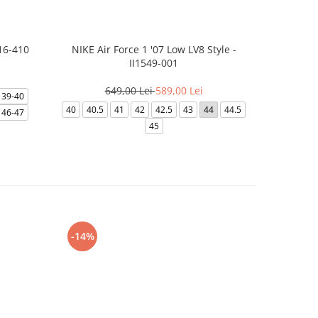
16-410
NIKE Air Force 1 '07 Low LV8 Style -
NIKE
II1549-001
3
649,00 Lei
589,00 Lei
39-40
39
40
40
40.5
41
42
42.5
43
44
44.5
46-47
45
-14%
-24%