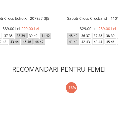
ti Crocs Echo X - 207937-3J5
Saboti Crocs Crocband - 110
389,00 Lei
299,00 Lei
329,00 Lei
239,00 Lei
7
37-38
38-39
39-40
41-42
48-49
36-37
37-38
38-39
2-43
43-44
45-46
46-47
41-42
42-43
43-44
45-46
RECOMANDARI PENTRU FEMEI
-16%