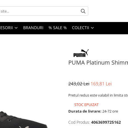
ESORII
BRANDURI
% SALE %
COLECTII
PUMA Platinum Shimm
243,02 Lei
169,81 Lei
Pretul redus este valabil in limita s
STOC EPUIZAT
Durata de livrare:
24-72 ore
Cod Produs:
4063699725162