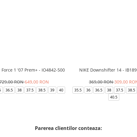
r Force 1 '07 Prem+ - IO4842-500
NIKE Downshifter 14 - IB18
729,00 RON
649,00 RON
369,00 RON
309,00 RO
6
36.5
38
37.5
38.5
39
40
35.5
36
36.5
38
37.5
38.5
40.5
Parerea clientilor conteaza: