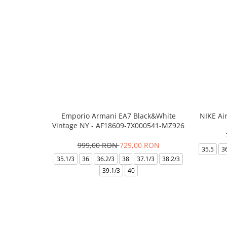
Emporio Armani EA7 Black&White
NIKE Ai
Vintage NY - AF18609-7X000541-MZ926
999,00 RON
729,00 RON
35.5
3
35.1/3
36
36.2/3
38
37.1/3
38.2/3
39.1/3
40