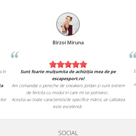
Birzoi Miruna
E
 în
Sunt foarte mulțumita de achiziția mea de pe
escapesport.ro!
m
ta
Am comandat o pereche de sneakers Jordan și sunt extrem
de fericita cu modul in care mi se potrivesc.
lor
Aceștia au toate caracteristicile specifice mărcii, iar calitatea
este excelentă.
SOCIAL