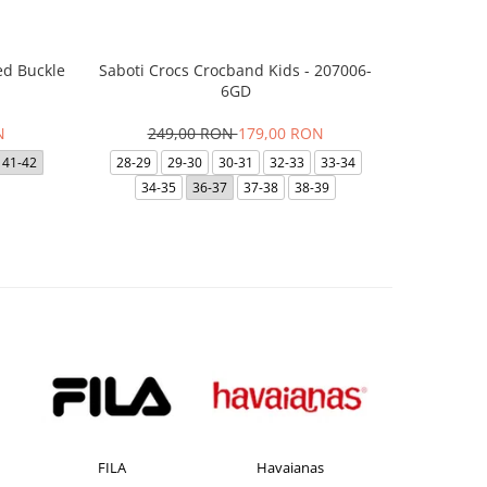
ed Buckle
Saboti Crocs Crocband Kids - 207006-
Saboti 
6GD
36
N
249,00 RON
179,00 RON
48-49
41-42
28-29
29-30
30-31
32-33
33-34
41-
34-35
36-37
37-38
38-39
FILA
Havaianas
JACK &J