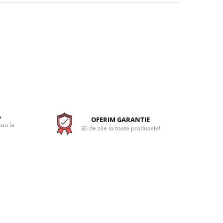
A
OFERIM GARANTIE
sau la
30 de zile la toate produsele!