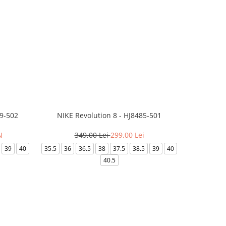
99-502
NIKE Revolution 8 - HJ8485-501
Saboti 
N
349,00 Lei
299,00 Lei
3
39
40
35.5
36
36.5
38
37.5
38.5
39
40
36-
40.5