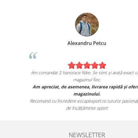
Alexandru Petcu
ea de pe
Am comandat 2 hanorace Nike. Se simt și arată exact ca
magazinul fizic.
i sunt cu
Am apreciat, de asemenea, livrarea rapidă și ofer
r.
magazinului.
te detaliile
Recomand cu încredere escapesport.ro tuturor pasionați
de încălțăminte sport!
NEWSLETTER