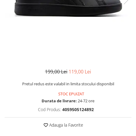
MINGI
MAIOURI
JACHETE ȘI GECI SPORT
PANTALONI SCURȚI
Graviton
crocs Jibbitz
CAMASI
VESTE
MAIOURI
Emporio Armani EA7
BLUGI
MAIOURI
BLUGI LUNGI
FULARE
Ultimate Kombat
BLUGI SCURTI
Black&White
SETURI CADOU
Classic Sneakers
MANUSI
Crusher
Core Identity
Visibility
Incaltaminte Pro Running
199,00 Lei
119,00 Lei
Ghete baschet
Pretul redus este valabil in limita stocului disponibil
Ghete fotbal
STOC EPUIZAT
Geci de iarna
Durata de livrare:
24-72 ore
Jachete de primavara-toamna
Cod Produs:
4059505124892
Shorturi de baie
Adauga la Favorite