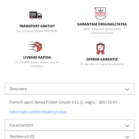
GARANTAM ORIGINALITATEA
TRANSPORT GRATUIT
100% a tuturor produselor
La comenzi peste 499 RON
comercializate
LIVRARE RAPIDA
OFERIM GARANTIE
In 24-48h direct acasa sau la
30 de zile la toate produsele!
easybox
Descriere
Pantofi sport femei PUMA Smash V2 L Jr, negru - 365170-01
Informatii conformitate produs
Caracteristici
Review-uri
(0)