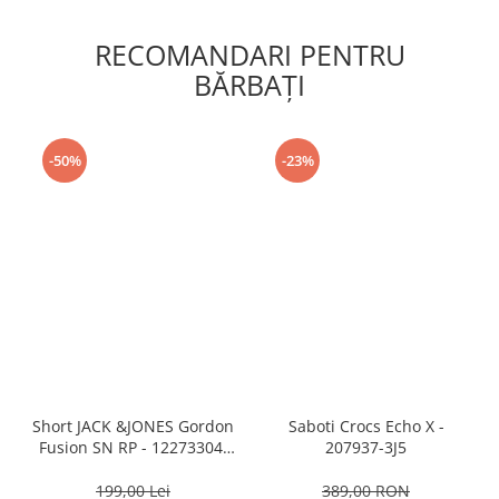
RECOMANDARI PENTRU
BĂRBAŢI
-50%
-23%
Short JACK &JONES Gordon
Saboti Crocs Echo X -
Fusion SN RP - 12273304-
207937-3J5
Black RP
199,00 Lei
389,00 RON