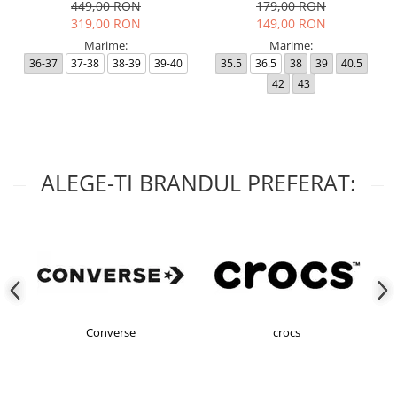
449,00 RON
179,00 RON
319,00 RON
149,00 RON
Marime:
Marime:
36-37
37-38
38-39
39-40
35.5
36.5
38
39
40.5
42
43
ALEGE-TI BRANDUL PREFERAT:
Converse
crocs