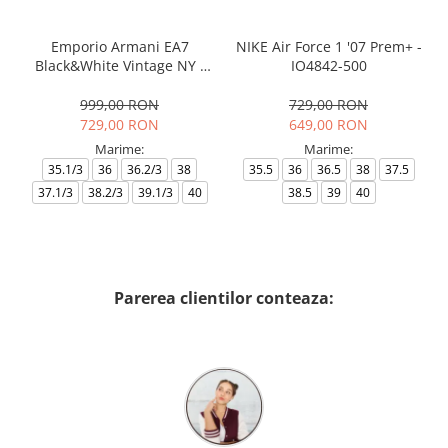
Emporio Armani EA7
NIKE Air Force 1 '07 Prem+ -
Black&White Vintage NY -
IO4842-500
AF18609-7X000541-MZ926
999,00 RON
729,00 RON
729,00 RON
649,00 RON
Marime:
Marime:
35.1/3
36
36.2/3
38
35.5
36
36.5
38
37.5
37.1/3
38.2/3
39.1/3
40
38.5
39
40
Parerea clientilor conteaza: