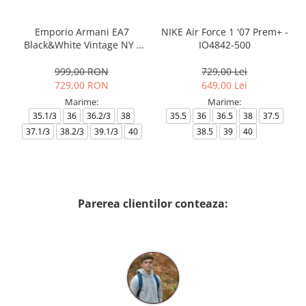
Emporio Armani EA7
NIKE Air Force 1 '07 Prem+ -
Black&White Vintage NY -
IO4842-500
AF18609-7X000541-MZ926
999,00 RON
729,00 Lei
729,00 RON
649,00 Lei
Marime:
Marime:
35.1/3
36
36.2/3
38
35.5
36
36.5
38
37.5
37.1/3
38.2/3
39.1/3
40
38.5
39
40
Parerea clientilor conteaza: