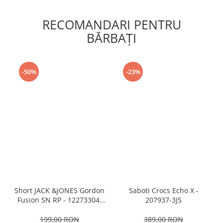
RECOMANDARI PENTRU
BĂRBAŢI
-50%
-23%
Short JACK &JONES Gordon
Saboti Crocs Echo X -
Fusion SN RP - 12273304-
207937-3J5
Black RP
199,00 RON
389,00 RON