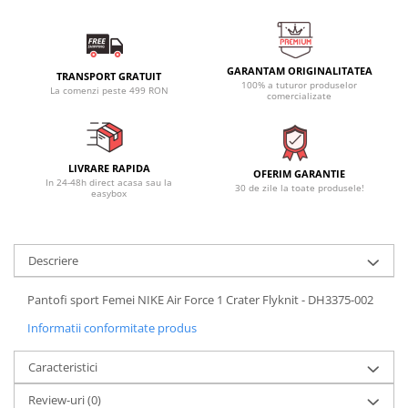
GARANTAM ORIGINALITATEA
TRANSPORT GRATUIT
100% a tuturor produselor
La comenzi peste 499 RON
comercializate
LIVRARE RAPIDA
OFERIM GARANTIE
In 24-48h direct acasa sau la
30 de zile la toate produsele!
easybox
Descriere
Pantofi sport Femei NIKE Air Force 1 Crater Flyknit - DH3375-002
Informatii conformitate produs
Caracteristici
Review-uri
(0)