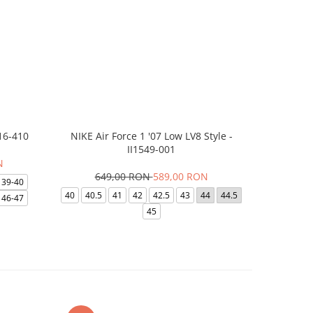
16-410
NIKE Air Force 1 '07 Low LV8 Style -
Saboti Cr
II1549-001
N
649,00 RON
589,00 RON
32
39-40
40
40.5
41
42
42.5
43
44
44.5
48-49
46-47
45