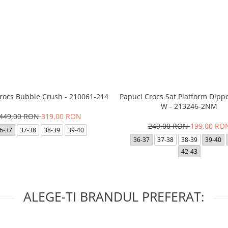
Crocs Bubble Crush - 210061-214
Papuci Crocs Sat Platform Dipp
W - 213246-2NM
449,00 RON
319,00 RON
249,00 RON
199,00 RO
6-37
37-38
38-39
39-40
36-37
37-38
38-39
39-40
42-43
ALEGE-TI BRANDUL PREFERAT: