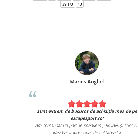
39.1/3
40
Marius Anghel
Sunt extrem de bucuros de achiziția mea de pe
escapesport.ro!
Am comandat un pair de sneakers JORDAN, și sunt c
adevărat impresionat de calitatea lor.