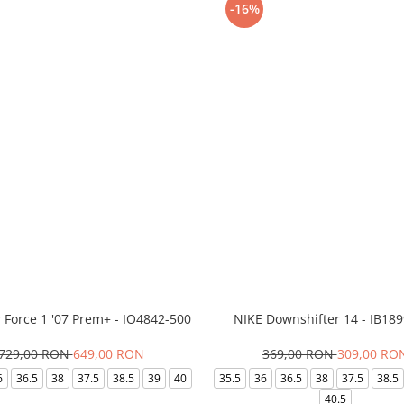
-16%
r Force 1 '07 Prem+ - IO4842-500
NIKE Downshifter 14 - IB18
729,00 RON
649,00 RON
369,00 RON
309,00 RO
6
36.5
38
37.5
38.5
39
40
35.5
36
36.5
38
37.5
38.5
40.5