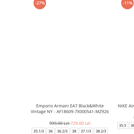
-27%
-11%
Emporio Armani EA7 Black&White
NIKE Ai
Vintage NY - AF18609-7X000541-MZ926
999,00 Lei
729,00 Lei
35.5
3
35.1/3
36
36.2/3
38
37.1/3
38.2/3