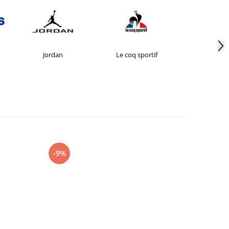
Jordan
Le coq sportif
New Bal
-9%
-27%