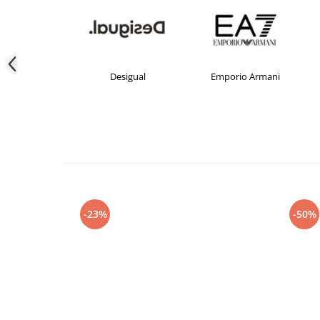
crocs
Desigual
Emporio Armani
-23%
-50%