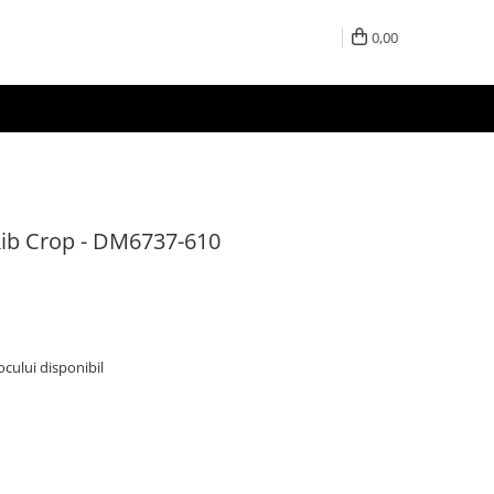
0,00
Rib Crop - DM6737-610
tocului disponibil