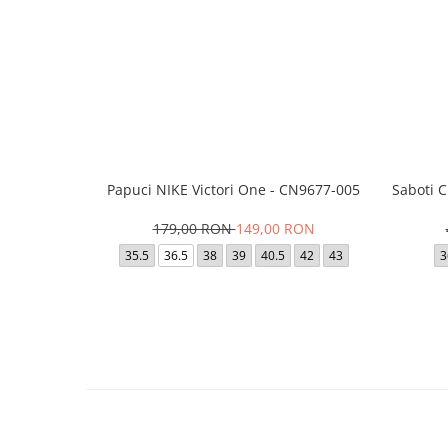
Papuci NIKE Victori One - CN9677-005
Saboti 
179,00 RON
149,00 RON
35.5
36.5
38
39
40.5
42
43
3