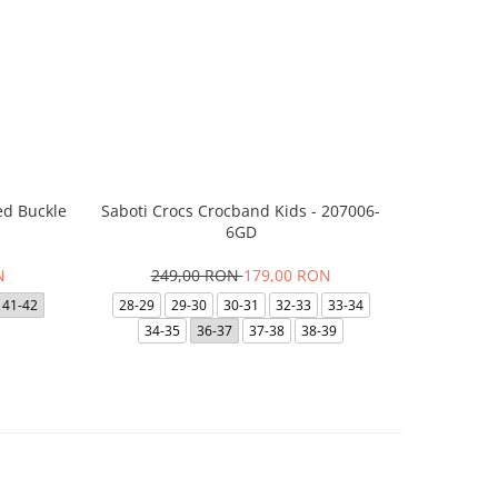
ed Buckle
Saboti Crocs Crocband Kids - 207006-
Skechers B
6GD
N
249,00 RON
179,00 RON
29
41-42
28-29
29-30
30-31
32-33
33-34
35
35.5
34-35
36-37
37-38
38-39