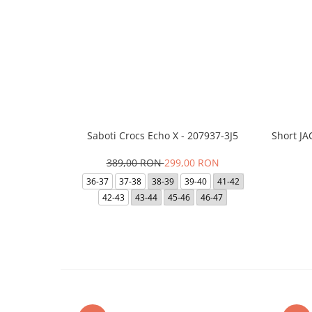
Saboti Crocs Echo X - 207937-3J5
Short J
389,00 RON
299,00 RON
36-37
37-38
38-39
39-40
41-42
42-43
43-44
45-46
46-47