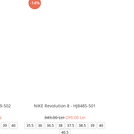
-14%
-24%
99-502
NIKE Revolution 8 - HJ8485-501
Saboti 
N
349,00 Lei
299,00 Lei
32
39
40
35.5
36
36.5
38
37.5
38.5
39
40
36-
40.5