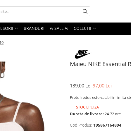
ESORII
BRANDURI
% SALE %
COLECTII
10
Maieu NIKE Essential 
139,00 Lei
97,00 Lei
Pretul redus este valabil in limita s
STOC EPUIZAT
Durata de livrare:
24-72 ore
Cod Produs:
195867164894