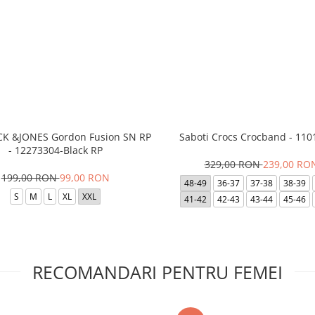
ACK &JONES Gordon Fusion SN RP
Saboti Crocs Crocband - 110
- 12273304-Black RP
329,00 RON
239,00 RO
199,00 RON
99,00 RON
48-49
36-37
37-38
38-39
S
M
L
XL
XXL
41-42
42-43
43-44
45-46
RECOMANDARI PENTRU FEMEI