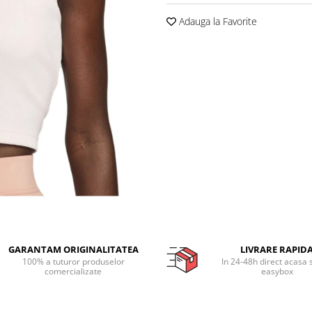
Adauga la Favorite
GARANTAM ORIGINALITATEA
LIVRARE RAPID
100% a tuturor produselor
In 24-48h direct acasa 
comercializate
easybox