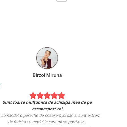
Birzoi Miruna
Experiența 
Sunt foarte mulțumita de achiziția mea de pe
Am comand
escapesport.ro!
mulțumita d
comandat o pereche de sneakers Jordan și sunt extrem
Livrarea
de fericita cu modul in care mi se potrivesc.