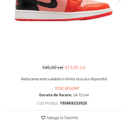
MINGI
MAIOURI
JACHETE ȘI GECI SPORT
PANTALONI SCURȚI
Graviton
crocs Jibbitz
CAMASI
VESTE
MAIOURI
Emporio Armani EA7
BLUGI
MAIOURI
BLUGI LUNGI
FULARE
Ultimate Kombat
BLUGI SCURTI
Black&White
SETURI CADOU
Classic Sneakers
MANUSI
Crusher
Core Identity
Visibility
Incaltaminte Pro Running
545,00 Lei
419,00 Lei
Ghete baschet
Reducerea este valabila in limita stocului disponibil
Ghete fotbal
STOC EPUIZAT
Geci de iarna
Durata de livrare:
24-72 ore
Jachete de primavara-toamna
Cod Produs:
195869233925
Shorturi de baie
Adauga la Favorite