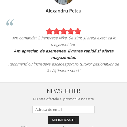
ru Petcu
Birzoi Mir
 Se simt și arată exact ca în
Sunt foarte mulțumita de a
l fizic.
escapesport
 livrarea rapidă și oferta
Am comandat o pereche de sneakers
nului.
fericita cu modul in care 
ort.ro tuturor pasionaților de
Aceștia au toate caracteristicile spe
nte sport!
este excelen
NEWSLETTER
Nu rata ofertele si promotiile noastre