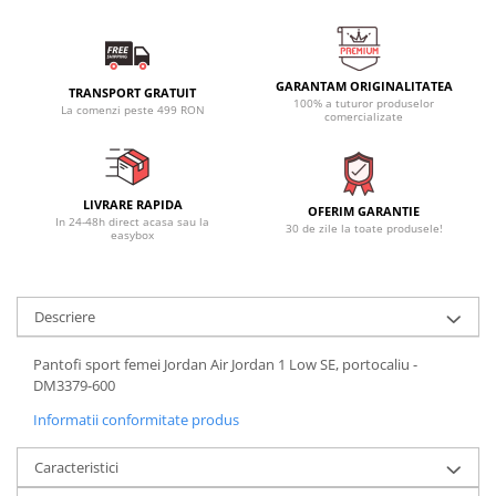
GARANTAM ORIGINALITATEA
TRANSPORT GRATUIT
100% a tuturor produselor
La comenzi peste 499 RON
comercializate
LIVRARE RAPIDA
OFERIM GARANTIE
In 24-48h direct acasa sau la
30 de zile la toate produsele!
easybox
Descriere
Pantofi sport femei Jordan Air Jordan 1 Low SE, portocaliu -
DM3379-600
Informatii conformitate produs
Caracteristici