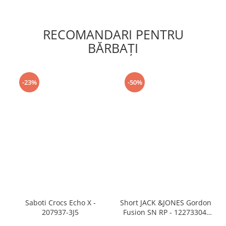
RECOMANDARI PENTRU
BĂRBAŢI
-23%
-50%
Saboti Crocs Echo X -
Short JACK &JONES Gordon
207937-3J5
Fusion SN RP - 12273304-
Black RP