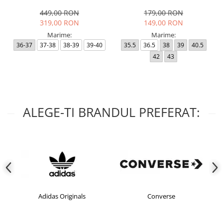
449,00 RON
179,00 RON
319,00 RON
149,00 RON
Marime:
Marime:
36-37
37-38
38-39
39-40
35.5
36.5
38
39
40.5
42
43
ALEGE-TI BRANDUL PREFERAT:
 Originals
Converse
crocs