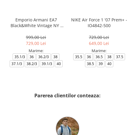
Emporio Armani EA7
NIKE Air Force 1 '07 Prem+ -
Black&White Vintage NY -
IO4842-500
AF18609-7X000541-MZ926
999,00 Lei
729,00 Lei
729,00 Lei
649,00 Lei
Marime:
Marime:
35.1/3
36
36.2/3
38
35.5
36
36.5
38
37.5
37.1/3
38.2/3
39.1/3
40
38.5
39
40
Parerea clientilor conteaza: