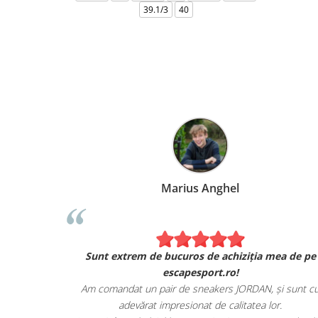
39.1/3
40
Marius Anghel
Sunt extrem de bucuros de achiziția mea de pe
escapesport.ro!
Am comandat un pair de sneakers JORDAN, și sunt c
adevărat impresionat de calitatea lor.