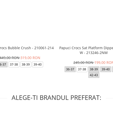
Crocs Bubble Crush - 210061-214
Papuci Crocs Sat Platform Dipp
W - 213246-2NM
449,00 RON
319,00 RON
249,00 RON
199,00 RO
6-37
37-38
38-39
39-40
36-37
37-38
38-39
39-40
42-43
ALEGE-TI BRANDUL PREFERAT: