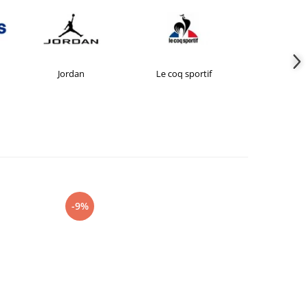
Jordan
Le coq sportif
New Bal
-9%
-15%