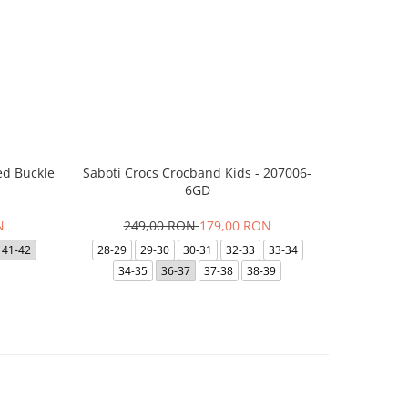
ed Buckle
Saboti Crocs Crocband Kids - 207006-
Saboti 
6GD
3
N
249,00 RON
179,00 RON
48-49
41-42
28-29
29-30
30-31
32-33
33-34
41-
34-35
36-37
37-38
38-39