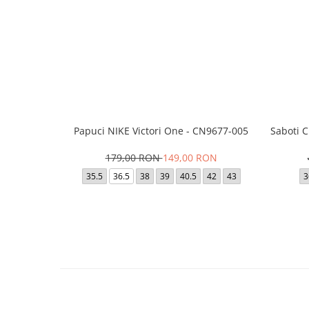
Papuci NIKE Victori One - CN9677-005
Saboti 
179,00 RON
149,00 RON
35.5
36.5
38
39
40.5
42
43
3