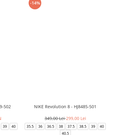
-14%
-24%
99-502
NIKE Revolution 8 - HJ8485-501
Saboti 
N
349,00 Lei
299,00 Lei
3
39
40
35.5
36
36.5
38
37.5
38.5
39
40
36-
40.5