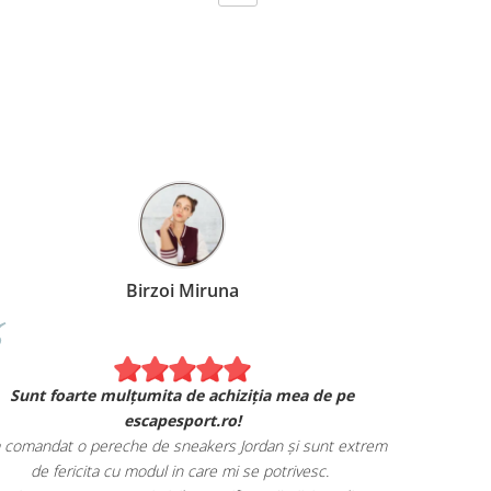
Birzoi Miruna
Experiența 
Sunt foarte mulțumita de achiziția mea de pe
Am comand
escapesport.ro!
mulțumita d
comandat o pereche de sneakers Jordan și sunt extrem
Livrarea
de fericita cu modul in care mi se potrivesc.