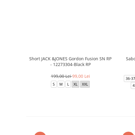
Short JACK &JONES Gordon Fusion SN RP
Sabo
- 12273304-Black RP
199,00 Lei
99,00 Lei
36-3
S
M
L
XL
XXL
4