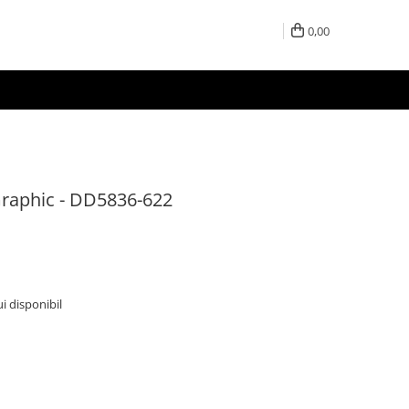
0,00
raphic - DD5836-622
ui disponibil