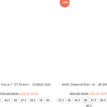
-16%
r Force 1 '07 Prem+ - IO4842-500
NIKE Downshifter 14 - IB18
729,00 RON
649,00 RON
369,00 RON
309,00 RO
6
36.5
38
37.5
38.5
39
40
35.5
36
36.5
38
37.5
38.5
40.5