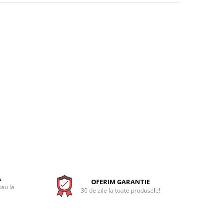
A
OFERIM GARANTIE
sau la
30 de zile la toate produsele!