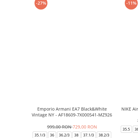
-27%
-11%
Emporio Armani EA7 Black&White
NIKE Ai
Vintage NY - AF18609-7X000541-MZ926
999,00 RON
729,00 RON
35.5
3
35.1/3
36
36.2/3
38
37.1/3
38.2/3