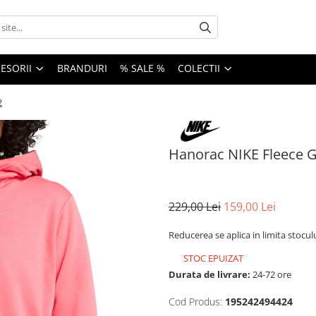
ESORII
BRANDURI
% SALE %
COLECTII
2
Hanorac NIKE Fleece G
229,00 Lei
159,00 Lei
Reducerea se aplica in limita stocul
STOC EPUIZAT
Durata de livrare:
24-72 ore
Cod Produs:
195242494424