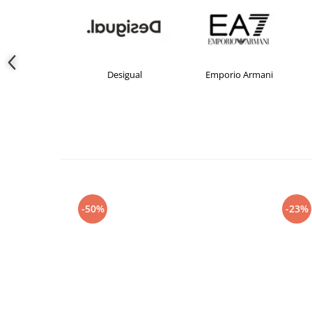
crocs
Desigual
Emporio Armani
-50%
-23%