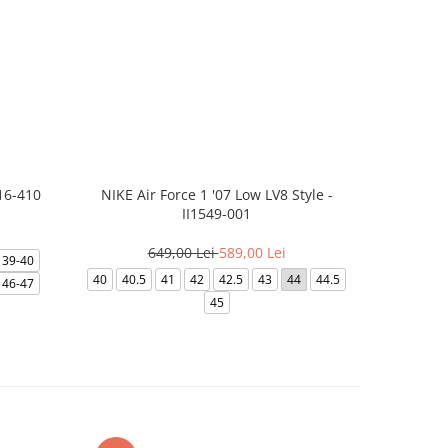
16-410
NIKE Air Force 1 '07 Low LV8 Style -
NIKE
II1549-001
3
649,00 Lei
589,00 Lei
39-40
39
40
40
40.5
41
42
42.5
43
44
44.5
46-47
45