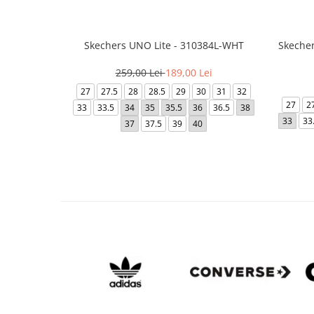
Skechers UNO Lite - 310384L-WHT
Skecher
259,00 Lei
189,00 Lei
27
27.5
28
28.5
29
30
31
32
27
2
33
33.5
34
35
35.5
36
36.5
38
33
33
37
37.5
39
40