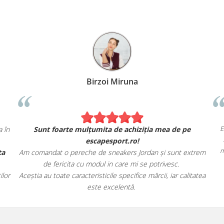
Birzoi Miruna
E
 în
Sunt foarte mulțumita de achiziția mea de pe
escapesport.ro!
m
ta
Am comandat o pereche de sneakers Jordan și sunt extrem
de fericita cu modul in care mi se potrivesc.
lor
Aceștia au toate caracteristicile specifice mărcii, iar calitatea
este excelentă.