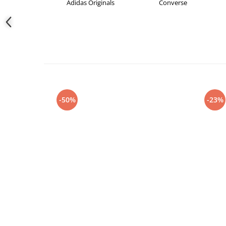
didas
Adidas Originals
Converse
-50%
-23%