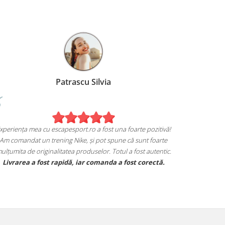
Patrascu Silvia
xperiența mea cu escapesport.ro a fost una foarte pozitivă!
Am comandat un trening Nike, și pot spune că sunt foarte
ulțumita de originalitatea produselor. Totul a fost autentic.
Livrarea a fost rapidă, iar comanda a fost corectă.