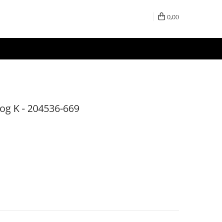
0,00
log K - 204536-669