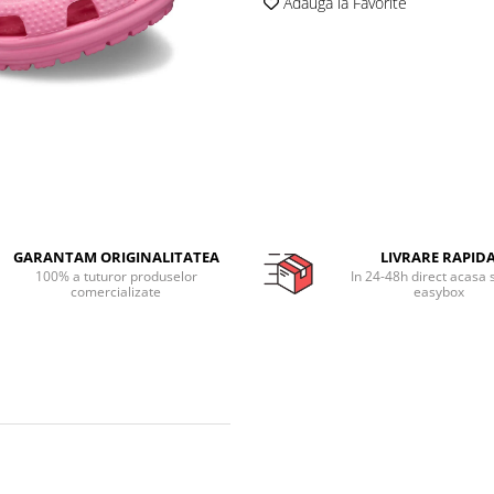
Adauga la Favorite
GARANTAM ORIGINALITATEA
LIVRARE RAPID
100% a tuturor produselor
In 24-48h direct acasa 
comercializate
easybox