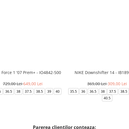
r Force 1 '07 Prem+ - IO4842-500
NIKE Downshifter 14 - IB18
729,00 Lei
649,00 Lei
369,00 Lei
309,00 Lei
6
36.5
38
37.5
38.5
39
40
35.5
36
36.5
38
37.5
38.5
40.5
Parerea clientilor conteaza: