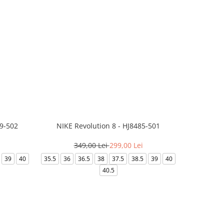
99-502
NIKE Revolution 8 - HJ8485-501
Saboti 
349,00 Lei
299,00 Lei
3
39
40
35.5
36
36.5
38
37.5
38.5
39
40
36-
40.5