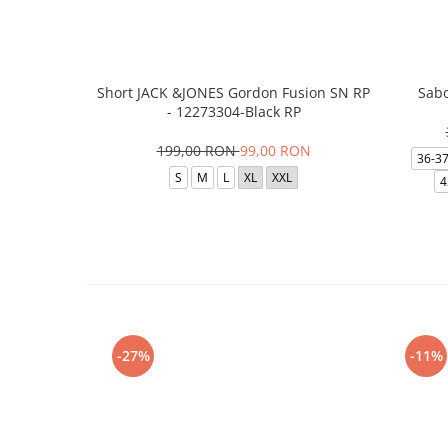
Short JACK &JONES Gordon Fusion SN RP
Sabo
- 12273304-Black RP
199,00 RON
99,00 RON
36-3
S
M
L
XL
XXL
4
-27%
-11%