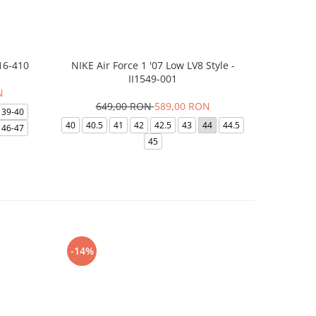
16-410
NIKE Air Force 1 '07 Low LV8 Style -
Papuci Jor
II1549-001
N
649,00 RON
589,00 RON
169,
39-40
40
40.5
41
42
42.5
43
44
44.5
49.5
40
46-47
45
-14%
-24%