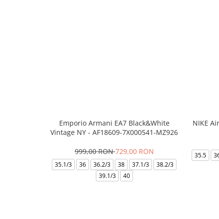
Emporio Armani EA7 Black&White
NIKE Ai
Vintage NY - AF18609-7X000541-MZ926
999,00 RON
729,00 RON
35.5
3
35.1/3
36
36.2/3
38
37.1/3
38.2/3
39.1/3
40