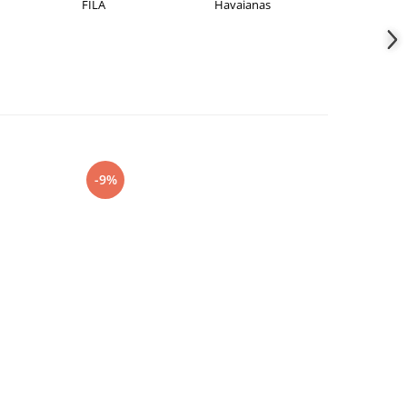
FILA
Havaianas
JACK &JO
-9%