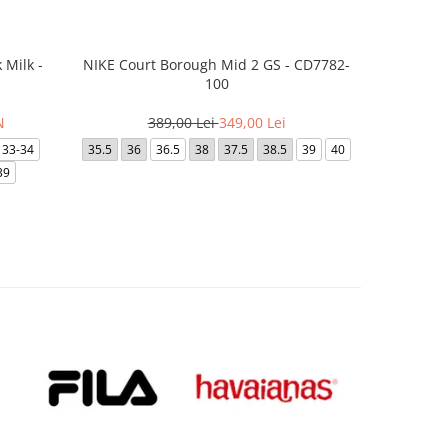
 Milk -
NIKE Court Borough Mid 2 GS - CD7782-
Saboti Cr
100
N
389,00 Lei
349,00 Lei
2
33-34
35.5
36
36.5
38
37.5
38.5
39
40
28-29
39
34-