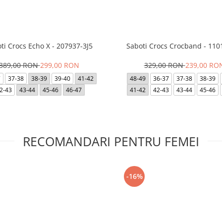
ti Crocs Echo X - 207937-3J5
Saboti Crocs Crocband - 110
389,00 RON
299,00 RON
329,00 RON
239,00 RO
7
37-38
38-39
39-40
41-42
48-49
36-37
37-38
38-39
2-43
43-44
45-46
46-47
41-42
42-43
43-44
45-46
RECOMANDARI PENTRU FEMEI
-16%