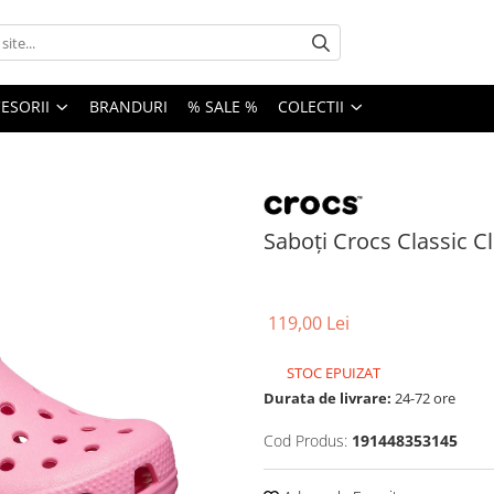
ESORII
BRANDURI
% SALE %
COLECTII
Saboți Crocs Classic C
119,00 Lei
STOC EPUIZAT
Durata de livrare:
24-72 ore
Cod Produs:
191448353145