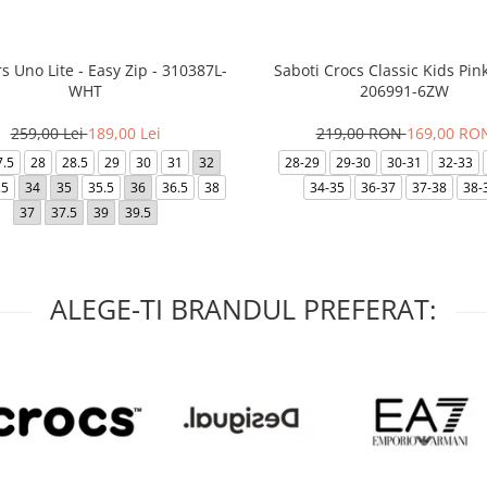
s Uno Lite - Easy Zip - 310387L-
Saboti Crocs Classic Kids Pink
WHT
206991-6ZW
259,00 Lei
189,00 Lei
219,00 RON
169,00 RO
7.5
28
28.5
29
30
31
32
28-29
29-30
30-31
32-33
.5
34
35
35.5
36
36.5
38
34-35
36-37
37-38
38-
37
37.5
39
39.5
ALEGE-TI BRANDUL PREFERAT: