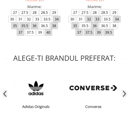
Marime:
Marime:
27
27.5
28
28.5
29
27
27.5
28
28.5
29
30
31
32
33
33.5
34
30
31
32
33
33.5
34
35
35.5
36
36.5
38
35
35.5
36
36.5
38
37
37.5
39
40
37
37.5
39
39.5
ALEGE-TI BRANDUL PREFERAT:
Adidas Originals
Converse