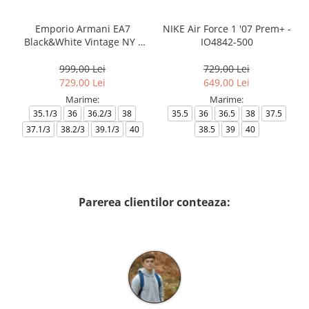
Emporio Armani EA7
NIKE Air Force 1 '07 Prem+ -
Black&White Vintage NY -
IO4842-500
AF18609-7X000541-MZ926
999,00 Lei
729,00 Lei
729,00 Lei
649,00 Lei
Marime:
Marime:
35.1/3
36
36.2/3
38
35.5
36
36.5
38
37.5
37.1/3
38.2/3
39.1/3
40
38.5
39
40
Parerea clientilor conteaza: