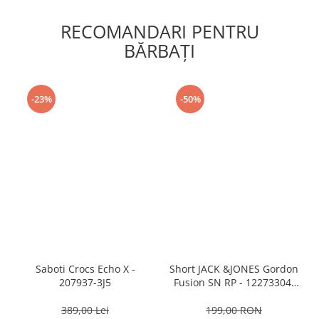
RECOMANDARI PENTRU
BĂRBAŢI
-23%
-50%
Saboti Crocs Echo X -
Short JACK &JONES Gordon
207937-3J5
Fusion SN RP - 12273304-
Black RP
389,00 Lei
199,00 RON