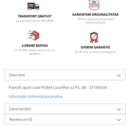
GARANTAM ORIGINALITATEA
TRANSPORT GRATUIT
100% a tuturor produselor
La comenzi peste 499 RON
comercializate
LIVRARE RAPIDA
OFERIM GARANTIE
In 24-48h direct acasa sau la
30 de zile la toate produsele!
easybox
Descriere
Pantofi sport copii PUMA Courtflex v2 PS, alb - 371543-04
Informatii conformitate produs
Caracteristici
Review-uri
(0)