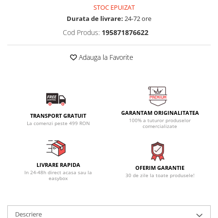
STOC EPUIZAT
Durata de livrare:
24-72 ore
Cod Produs:
195871876622
Adauga la Favorite
GARANTAM ORIGINALITATEA
TRANSPORT GRATUIT
100% a tuturor produselor
La comenzi peste 499 RON
comercializate
LIVRARE RAPIDA
OFERIM GARANTIE
In 24-48h direct acasa sau la
30 de zile la toate produsele!
easybox
Descriere