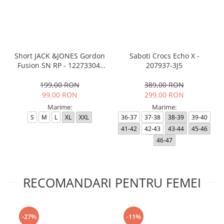
Short JACK &JONES Gordon
Saboti Crocs Echo X -
Fusion SN RP - 12273304-
207937-3J5
Black RP
199,00 RON
389,00 RON
99,00 RON
299,00 RON
Marime:
Marime:
S
M
L
XL
XXL
36-37
37-38
38-39
39-40
41-42
42-43
43-44
45-46
46-47
RECOMANDARI PENTRU FEMEI
-27%
-11%