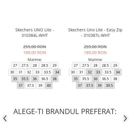
Skechers UNO Lite -
Skechers Uno Lite - Easy Zip
310384L-WHT
- 310387L-WHT
259,00 RON
259,00 RON
189,00 RON
189,00 RON
Marime:
Marime:
27
27.5
28
28.5
29
27
27.5
28
28.5
29
30
31
32
33
33.5
34
30
31
32
33
33.5
34
35
35.5
36
36.5
38
35
35.5
36
36.5
38
37
37.5
39
40
37
37.5
39
39.5
ALEGE-TI BRANDUL PREFERAT: