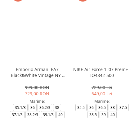
Emporio Armani EA7
NIKE Air Force 1 '07 Prem+ -
Black&White Vintage NY -
IO4842-500
AF18609-7X000541-MZ926
999,00 RON
729,00 Lei
729,00 RON
649,00 Lei
Marime:
Marime:
35.1/3
36
36.2/3
38
35.5
36
36.5
38
37.5
37.1/3
38.2/3
39.1/3
40
38.5
39
40