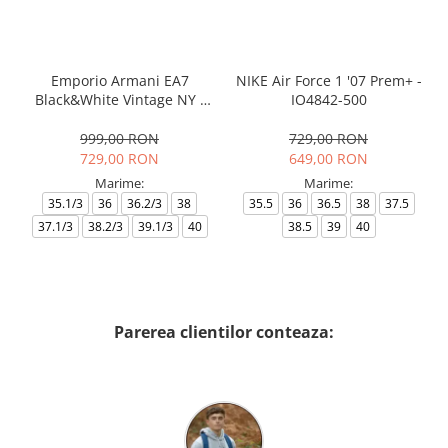
Emporio Armani EA7
NIKE Air Force 1 '07 Prem+ -
Black&White Vintage NY -
IO4842-500
AF18609-7X000541-MZ926
999,00 RON
729,00 RON
729,00 RON
649,00 RON
Marime:
Marime:
35.1/3
36
36.2/3
38
35.5
36
36.5
38
37.5
37.1/3
38.2/3
39.1/3
40
38.5
39
40
Parerea clientilor conteaza: