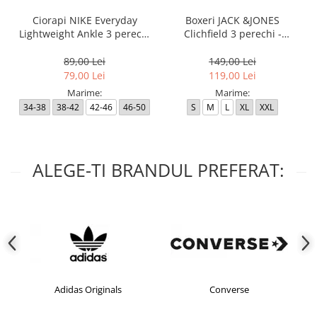
Ciorapi NIKE Everyday
Boxeri JACK &JONES
Lightweight Ankle 3 perechi
Clichfield 3 perechi -
- SX7677-100
12113943-Burgundy
89,00 Lei
149,00 Lei
79,00 Lei
119,00 Lei
Marime:
Marime:
34-38
38-42
42-46
46-50
S
M
L
XL
XXL
ALEGE-TI BRANDUL PREFERAT:
Adidas Originals
Converse