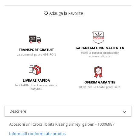
Adauga la Favorite
GARANTAM ORIGINALITATEA
TRANSPORT GRATUIT
100% a tuturor produselor
La comenzi peste 499 RON
comercializate
LIVRARE RAPIDA
OFERIM GARANTIE
In 24-48h direct acasa sau la
30 de zile la toate produsele!
easybox
Descriere
Accesorii uni Crocs Jibbitz Kissing Smiley, galben - 10006987
Informatii conformitate produs