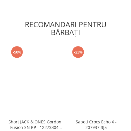
RECOMANDARI PENTRU
BĂRBAŢI
-50%
-23%
Short JACK &JONES Gordon
Saboti Crocs Echo X -
Fusion SN RP - 12273304-
207937-3J5