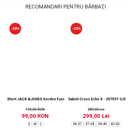
RECOMANDARI PENTRU BĂRBAŢI
-50%
-23%
Short JACK &JONES Gordon Fusion SN RP - 12273304-Black RP
Saboti Crocs Echo X - 207937-3J5
199,00 RON
389,00 Lei
99,00 RON
299,00 Lei
S
M
L
36-37
37-38
39-40
42-43