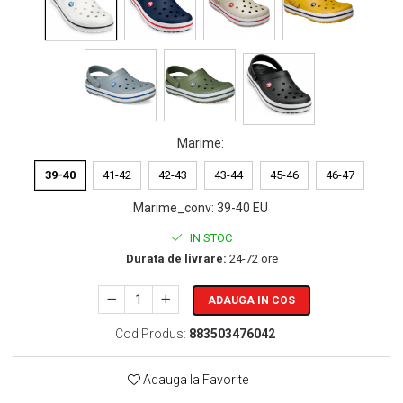
Marime
:
39-40
41-42
42-43
43-44
45-46
46-47
Marime_conv
:
39-40 EU
IN STOC
Durata de livrare:
24-72 ore
ADAUGA IN COS
Cod Produs:
883503476042
Adauga la Favorite