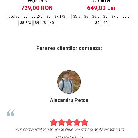
999,00 RON
729,00 Lei
729,00 RON
649,00 Lei
35.1/3
36
36.2/3
38
37.1/3
35.5
36
36.5
38
37.5
38.5
38.2/3
39.1/3
40
39
40
Parerea clientilor conteaza:
 Petcu
Birzoi Mirun
 simt și arată exact ca în
Sunt foarte mulțumita de achiziția me
fizic.
Am comandat o pereche de sneakers Jo