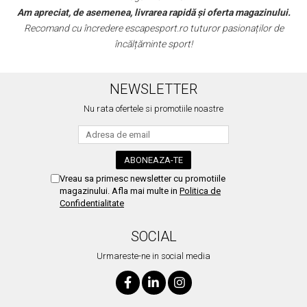
 rapidă și oferta magazinului.
fericita cu modul in care mi
t.ro tuturor pasionaților de
Aceștia au toate caracteristicile specifice
 sport!
excelentă.
NEWSLETTER
Nu rata ofertele si promotiile noastre
Vreau sa primesc newsletter cu promotiile
magazinului. Afla mai multe in
Politica de
Confidentialitate
SOCIAL
Urmareste-ne in social media