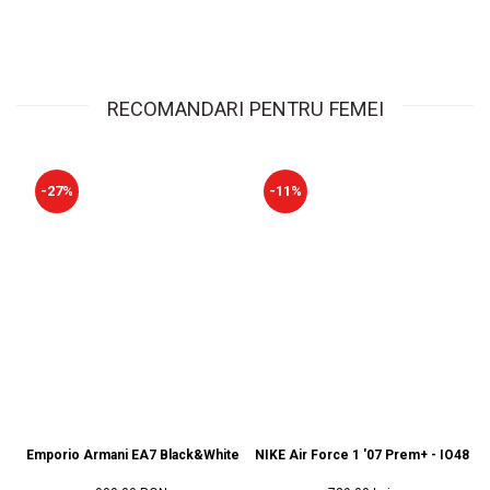
RECOMANDARI PENTRU FEMEI
-27%
-11%
Emporio Armani EA7 Black&White Vintage NY - AF18609-7X000541-MZ92
NIKE Air Force 1 '07 Prem+ - IO4842