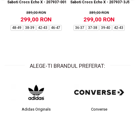
Saboti Crocs Echo X - 207937-001
Saboti Crocs Echo X - 207937-3J5
389,00 RON
389,00 RON
299,00 RON
299,00 RON
48-49
38-39
42-43
46-47
36-37
37-38
39-40
42-43
ALEGE-TI BRANDUL PREFERAT:
iginals
Converse
crocs