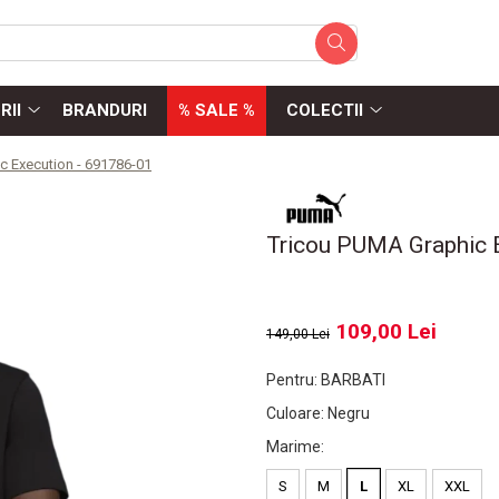
RII
BRANDURI
% SALE %
COLECTII
c Execution - 691786-01
Tricou PUMA Graphic 
109,00 Lei
149,00 Lei
Pentru
:
BARBATI
Culoare
:
Negru
Marime
:
S
M
L
XL
XXL