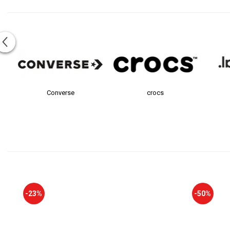
Converse
crocs
-23%
-50%