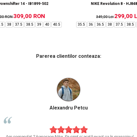
ownshifter 14 - IB1899-502
NIKE Revolution 8 - HJ84
309,00 RON
299,00 L
,00 RON
349,00 Lei
.5
38
37.5
38.5
39
40
40.5
35.5
36
36.5
38
37.5
38.5
Parerea clientilor conteaza:
Alexandru Petcu
Am comandat 2 hanorace Nike. Se simt și arată exact ca în magazinul