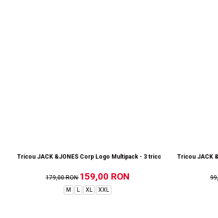
Tricou JACK &JONES Corp Logo Multipack - 3 tricouri - 12191330-Whit
Tricou JACK &
159,00 RON
179,00 RON
99
M
L
XL
XXL