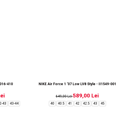
1016-410
NIKE Air Force 1 '07 Low LV8 Style - II1549-001
ei
589,00 Lei
649,00 Lei
2-43
43-44
40
40.5
41
42
42.5
43
45