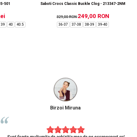
85-501
Saboti Crocs Classic Buckle Clog - 213347-2NM
ei
249,00 RON
329,00 RON
39
40
40.5
36-37
37-38
38-39
39-40
Birzoi Miruna
Sunt foarte mulțumita de achiziția mea de pe escapesport.ro!