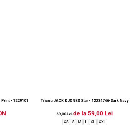
rint - 12291019-Black
Tricou JACK &JONES Star - 12234746-Dark Navy
ON
de la 59,00 Lei
69,00 Lei
XS
S
M
L
XL
XXL