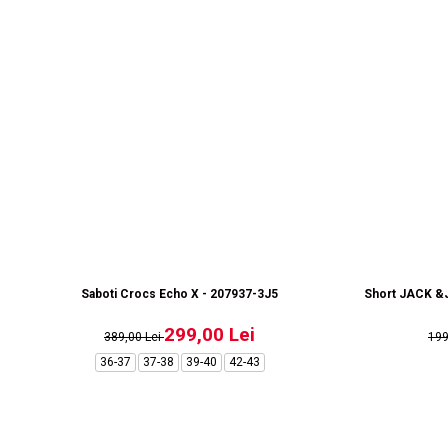
Saboti Crocs Echo X - 207937-3J5
Short JACK &J
299,00 Lei
389,00 Lei
19
36-37
37-38
39-40
42-43