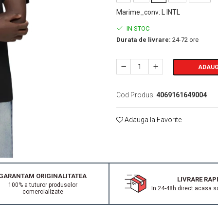
Marime_conv
:
L INTL
IN STOC
Durata de livrare:
24-72 ore
ADAUG
Cod Produs:
4069161649004
Adauga la Favorite
GARANTAM ORIGINALITATEA
LIVRARE RAP
100% a tuturor produselor
In 24-48h direct acasa s
comercializate