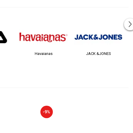
Havaianas
JACK &JONES
-9%