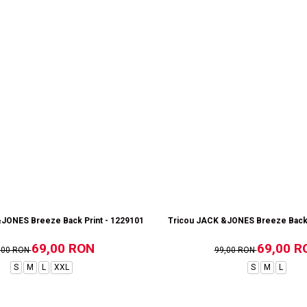
e
JONES Breeze Back Print - 12291019-Poseidon
Tricou JACK &JONES Breeze Back P
69,00 RON
69,00 R
,00 RON
99,00 RON
S
M
L
XXL
S
M
L