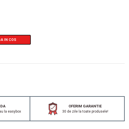
A IN COS
IDA
OFERIM GARANTIE
au la easybox
30 de zile la toate produsele!