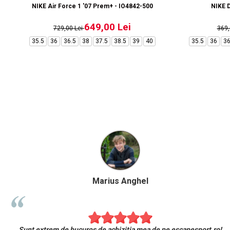
NIKE Air Force 1 '07 Prem+ - IO4842-500
NIKE D
649,00 Lei
729,00 Lei
369
35.5
36
36.5
38
37.5
38.5
39
40
35.5
36
36
Marius Anghel
Sunt extrem de bucuros de achiziția mea de pe escapesport.ro!