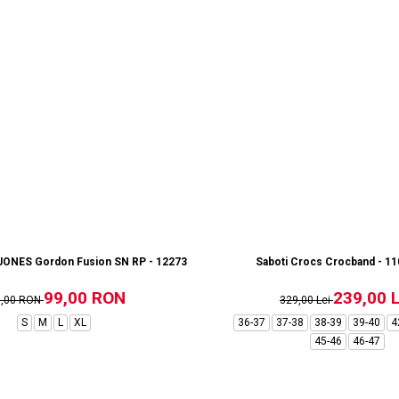
ONES Gordon Fusion SN RP - 12273304-Black RP
Saboti Crocs Crocband - 1
99,00 RON
239,00 L
9,00 RON
329,00 Lei
S
M
L
XL
36-37
37-38
38-39
39-40
4
45-46
46-47