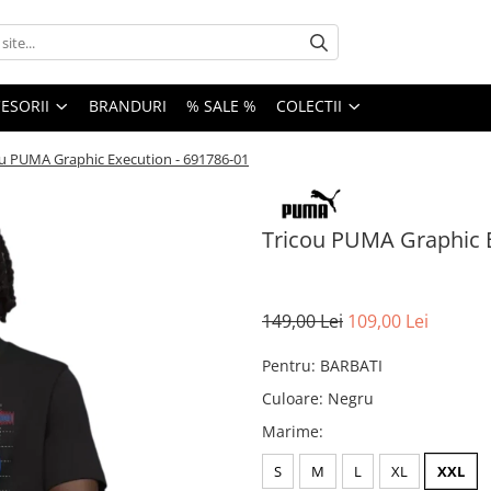
ESORII
BRANDURI
% SALE %
COLECTII
ou PUMA Graphic Execution - 691786-01
Tricou PUMA Graphic E
149,00 Lei
109,00 Lei
Pentru
:
BARBATI
Culoare
:
Negru
Marime
:
S
M
L
XL
XXL