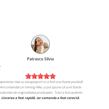
Patrascu Silvia
xperiența mea cu escapesport.ro a fost una foarte pozitivă!
Am comandat un trening Nike, și pot spune că sunt foarte
ulțumita de originalitatea produselor. Totul a fost autentic.
Livrarea a fost rapidă, iar comanda a fost corectă.