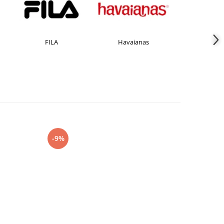
FILA
Havaianas
JACK &JO
-9%