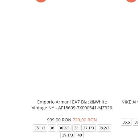
Emporio Armani EA7 Black&White
NIKE Ai
Vintage NY - AF18609-7X000541-MZ926
999,00 RON
729,00 RON
35.5
3
35.1/3
36
36.2/3
38
37.1/3
38.2/3
39.1/3
40