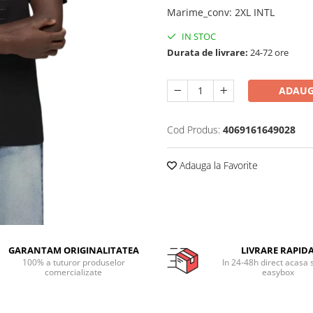
Marime_conv
:
2XL INTL
IN STOC
Durata de livrare:
24-72 ore
ADAUG
Cod Produs:
4069161649028
Adauga la Favorite
GARANTAM ORIGINALITATEA
LIVRARE RAPID
100% a tuturor produselor
In 24-48h direct acasa 
comercializate
easybox