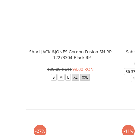
Short JACK &JONES Gordon Fusion SN RP
Sabo
- 12273304-Black RP
199,00 RON
99,00 RON
36-3
S
M
L
XL
XXL
4
-27%
-11%