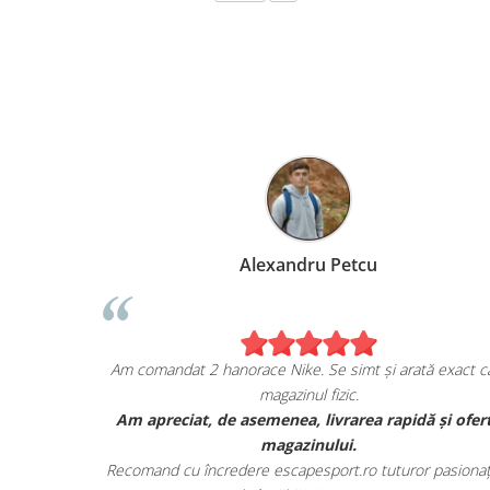
Alexandru Petcu
ea de pe
Am comandat 2 hanorace Nike. Se simt și arată exact ca
magazinul fizic.
i sunt cu
Am apreciat, de asemenea, livrarea rapidă și ofer
r.
magazinului.
te detaliile
Recomand cu încredere escapesport.ro tuturor pasionați