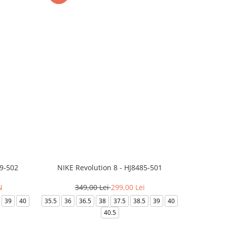
99-502
NIKE Revolution 8 - HJ8485-501
Saboti 
N
349,00 Lei
299,00 Lei
32
39
40
35.5
36
36.5
38
37.5
38.5
39
40
36-
40.5