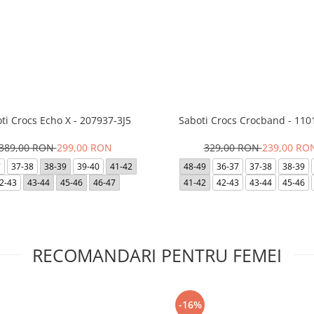
ti Crocs Echo X - 207937-3J5
Saboti Crocs Crocband - 110
389,00 RON
299,00 RON
329,00 RON
239,00 RO
7
37-38
38-39
39-40
41-42
48-49
36-37
37-38
38-39
2-43
43-44
45-46
46-47
41-42
42-43
43-44
45-46
RECOMANDARI PENTRU FEMEI
-16%