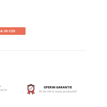
A IN COS
A
OFERIM GARANTIE
sau la
30 de zile la toate produsele!