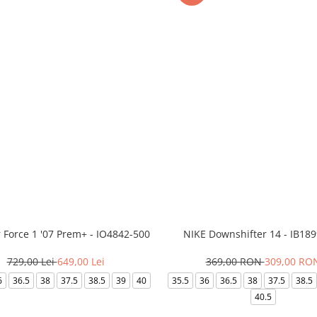
r Force 1 '07 Prem+ - IO4842-500
NIKE Downshifter 14 - IB18
729,00 Lei
649,00 Lei
369,00 RON
309,00 RO
6
36.5
38
37.5
38.5
39
40
35.5
36
36.5
38
37.5
38.5
40.5