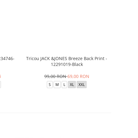
234746-
Tricou JACK &JONES Breeze Back Print -
Tricou
12291019-Black
12
i
99,00 RON
69,00 RON
7
S
M
L
XL
XXL
X