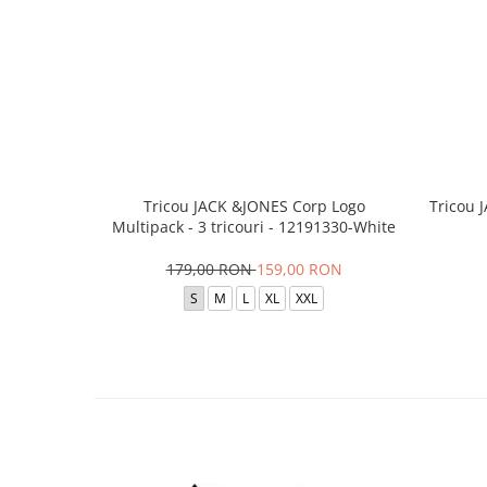
Tricou JACK &JONES Corp Logo
Tricou 
Multipack - 3 tricouri - 12191330-White
179,00 RON
159,00 RON
S
M
L
XL
XXL