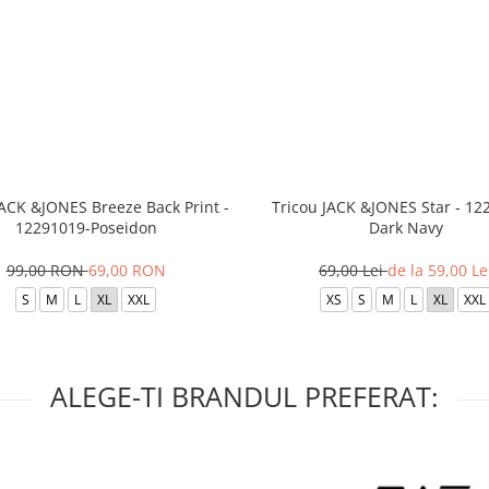
JACK &JONES Breeze Back Print -
Tricou JACK &JONES Star - 12
12291019-Poseidon
Dark Navy
99,00 RON
69,00 RON
69,00 Lei
de la 59,00 Le
S
M
L
XL
XXL
XS
S
M
L
XL
XXL
ALEGE-TI BRANDUL PREFERAT: