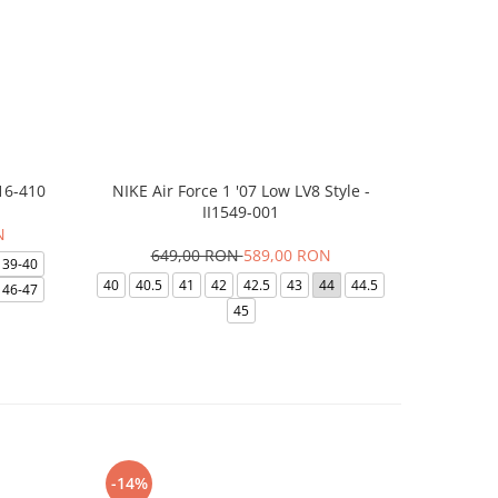
16-410
NIKE Air Force 1 '07 Low LV8 Style -
Papuci Jor
II1549-001
N
649,00 RON
589,00 RON
169,
39-40
40
40.5
41
42
42.5
43
44
44.5
49.5
40
46-47
45
-14%
-24%