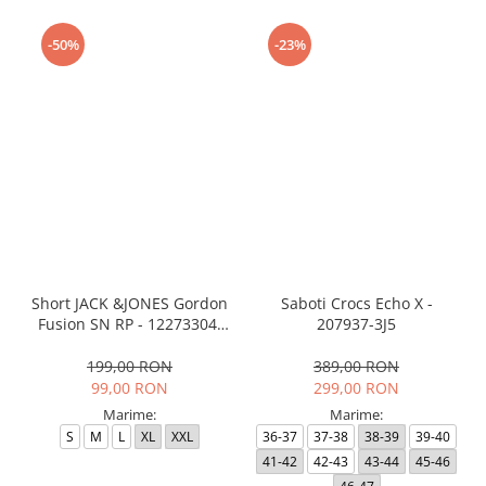
-50%
-23%
Short JACK &JONES Gordon
Saboti Crocs Echo X -
Fusion SN RP - 12273304-
207937-3J5
Black RP
199,00 RON
389,00 RON
99,00 RON
299,00 RON
Marime:
Marime:
S
M
L
XL
XXL
36-37
37-38
38-39
39-40
41-42
42-43
43-44
45-46