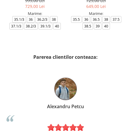
999,00 Lei
729,00 Lei
729,00 Lei
649,00 Lei
Marime:
Marime:
35.1/3
36
36.2/3
38
35.5
36
36.5
38
37.5
37.1/3
38.2/3
39.1/3
40
38.5
39
40
Parerea clientilor conteaza:
Alexandru Petcu