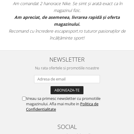
Am comandat 2 hanorace Nike. Se simt și arată exact ca în
magazinul fizic.
t
Am apreciat, de asemenea, livrarea rapidă și oferta
magazinului.
Recomand cu încredere escapesport.ro tuturor pasionaților de
încălțăminte sport!
NEWSLETTER
Nu rata ofertele si promotiile noastre
Vreau sa primesc newsletter cu promotiile
magazinului. Afla mai multe in
Politica de
Confidentialitate
SOCIAL