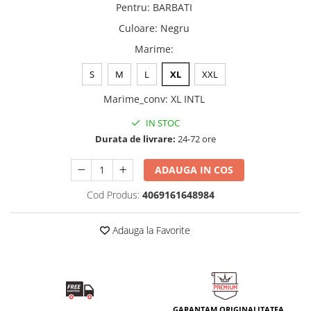
Pentru
:
BARBATI
Culoare
:
Negru
Marime
:
S
M
L
XL
XXL
Marime_conv
:
XL INTL
IN STOC
Durata de livrare:
24-72 ore
ADAUGA IN COS
Cod Produs:
4069161648984
Adauga la Favorite
GARANTAM ORIGINALITATEA