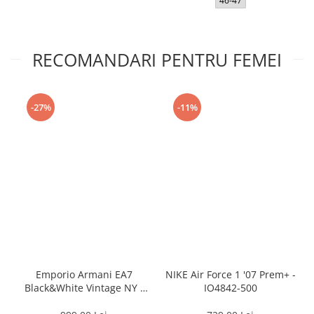
46-47
RECOMANDARI PENTRU FEMEI
-27%
-11%
Emporio Armani EA7
NIKE Air Force 1 '07 Prem+ -
Black&White Vintage NY -
IO4842-500
AF18609-7X000541-MZ926