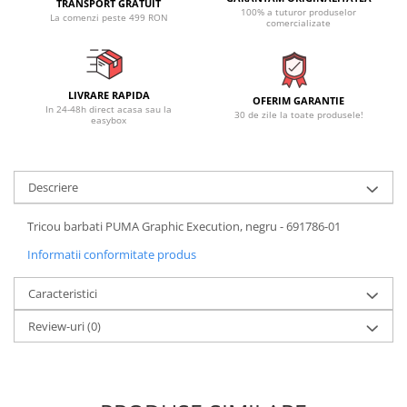
TRANSPORT GRATUIT
100% a tuturor produselor
La comenzi peste 499 RON
comercializate
LIVRARE RAPIDA
OFERIM GARANTIE
In 24-48h direct acasa sau la
30 de zile la toate produsele!
easybox
Descriere
Tricou barbati PUMA Graphic Execution, negru - 691786-01
Informatii conformitate produs
Caracteristici
Review-uri
(0)