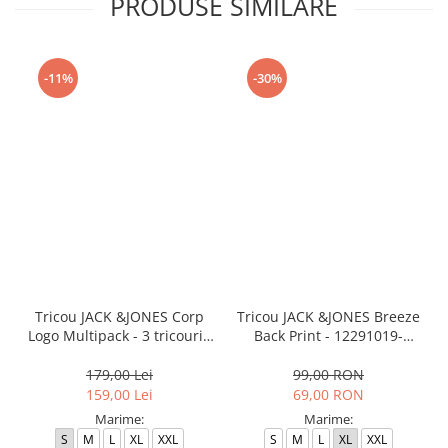
PRODUSE SIMILARE
-11%
-30%
Tricou JACK &JONES Corp
Tricou JACK &JONES Breeze
Logo Multipack - 3 tricouri -
Back Print - 12291019-
12191330-White
Poseidon
179,00 Lei
99,00 RON
159,00 Lei
69,00 RON
Marime:
Marime:
S
M
L
XL
XXL
S
M
L
XL
XXL