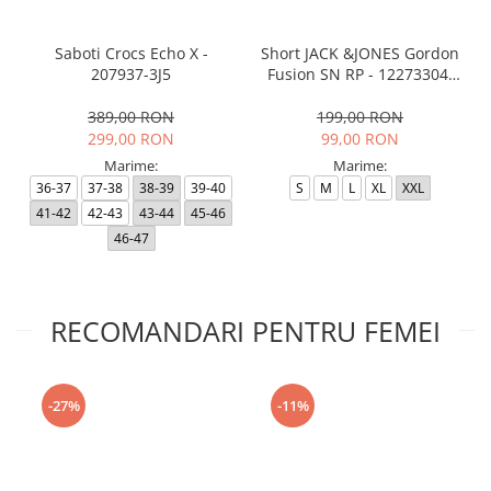
Saboti Crocs Echo X -
Short JACK &JONES Gordon
207937-3J5
Fusion SN RP - 12273304-
Black RP
389,00 RON
199,00 RON
299,00 RON
99,00 RON
Marime:
Marime:
36-37
37-38
38-39
39-40
S
M
L
XL
XXL
41-42
42-43
43-44
45-46
46-47
RECOMANDARI PENTRU FEMEI
-27%
-11%