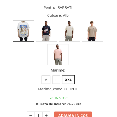
Pentru
:
BARBATI
Culoare
: Alb
Marime
:
M
L
XXL
Marime_conv
:
2XL INTL
IN STOC
Durata de livrare:
24-72 ore
ADAUGA IN COS