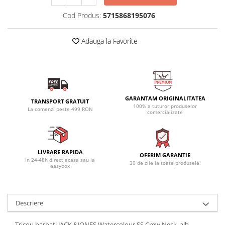
Cod Produs:
5715868195076
Adauga la Favorite
GARANTAM ORIGINALITATEA
TRANSPORT GRATUIT
100% a tuturor produselor
La comenzi peste 499 RON
comercializate
LIVRARE RAPIDA
OFERIM GARANTIE
In 24-48h direct acasa sau la
30 de zile la toate produsele!
easybox
Descriere
Tricou barbati JACK &JONES Watercolour SS Crew Neck, alb -