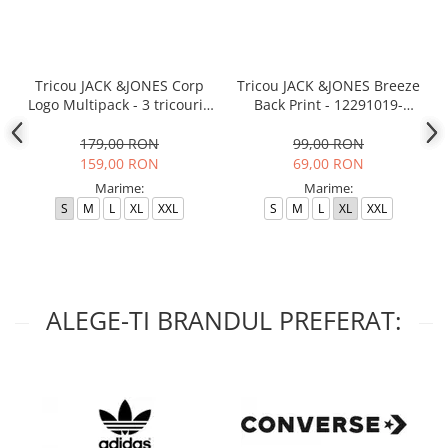
Tricou JACK &JONES Corp
Tricou JACK &JONES Breeze
Logo Multipack - 3 tricouri -
Back Print - 12291019-
12191330-White
Poseidon
179,00 RON
99,00 RON
159,00 RON
69,00 RON
Marime:
Marime:
S
M
L
XL
XXL
S
M
L
XL
XXL
ALEGE-TI BRANDUL PREFERAT: