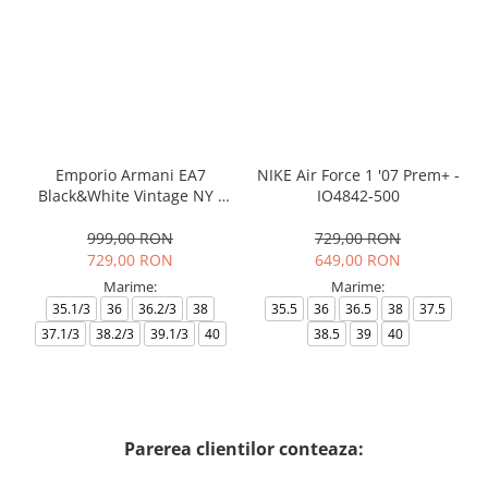
Emporio Armani EA7
NIKE Air Force 1 '07 Prem+ -
Black&White Vintage NY -
IO4842-500
AF18609-7X000541-MZ926
999,00 RON
729,00 RON
729,00 RON
649,00 RON
Marime:
Marime:
35.1/3
36
36.2/3
38
35.5
36
36.5
38
37.5
37.1/3
38.2/3
39.1/3
40
38.5
39
40
Parerea clientilor conteaza: