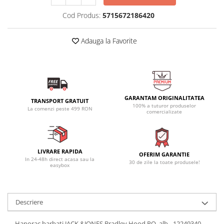
Cod Produs:
5715672186420
Adauga la Favorite
GARANTAM ORIGINALITATEA
TRANSPORT GRATUIT
100% a tuturor produselor
La comenzi peste 499 RON
comercializate
LIVRARE RAPIDA
OFERIM GARANTIE
In 24-48h direct acasa sau la
30 de zile la toate produsele!
easybox
Descriere
Hanorac barbati JACK &JONES Bradley Hood PO, alb - 12249340-