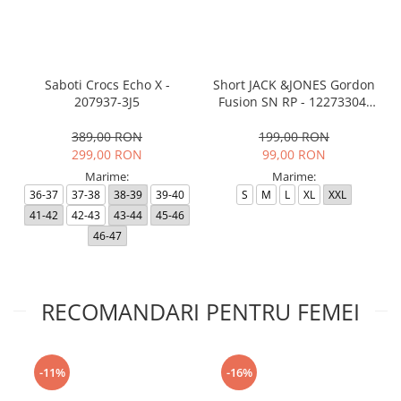
Saboti Crocs Echo X -
Short JACK &JONES Gordon
207937-3J5
Fusion SN RP - 12273304-
Black RP
389,00 RON
199,00 RON
299,00 RON
99,00 RON
Marime:
Marime:
36-37
37-38
38-39
39-40
S
M
L
XL
XXL
41-42
42-43
43-44
45-46
46-47
RECOMANDARI PENTRU FEMEI
-11%
-16%