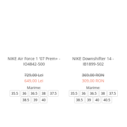
NIKE Air Force 1 '07 Prem+ -
NIKE Downshifter 14 -
IO4842-500
IB1899-502
729,00 Lei
369,00 RON
649,00 Lei
309,00 RON
Marime:
Marime:
35.5
36
36.5
38
37.5
35.5
36
36.5
38
37.5
38.5
39
40
38.5
39
40
40.5