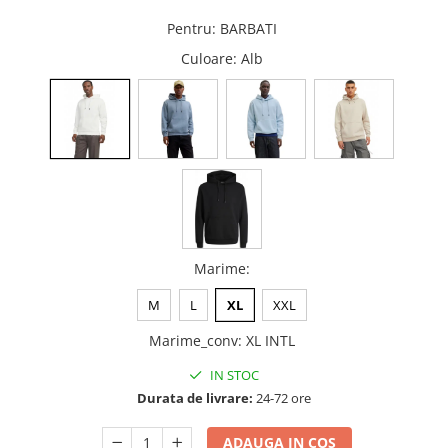
Pentru
:
BARBATI
Culoare
: Alb
Marime
:
M
L
XL
XXL
Marime_conv
:
XL INTL
IN STOC
Durata de livrare:
24-72 ore
ADAUGA IN COS