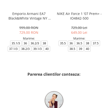
Emporio Armani EA7
NIKE Air Force 1 '07 Prem+ -
Black&White Vintage NY -
IO4842-500
AF18609-7X000541-MZ926
999,00 RON
729,00 Lei
729,00 RON
649,00 Lei
Marime:
Marime:
35.1/3
36
36.2/3
38
35.5
36
36.5
38
37.5
37.1/3
38.2/3
39.1/3
40
38.5
39
40
Parerea clientilor conteaza: