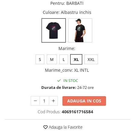
Pentru
:
BARBATI
Culoare
: Albastru inchis
Marime
:
S
M
L
XL
XXL
Marime_conv
:
XL INTL
IN STOC
Durata de livrare:
24-72 ore
ADAUGA IN COS
Cod Produs:
4069161716584
Adauga la Favorite