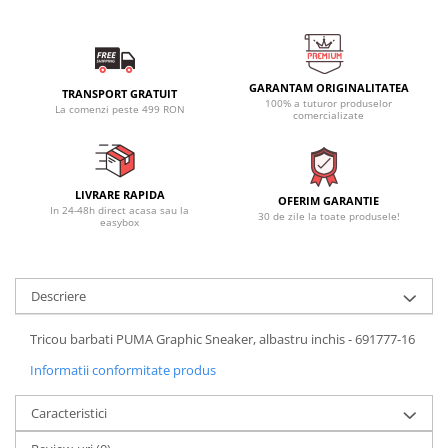
GARANTAM ORIGINALITATEA
TRANSPORT GRATUIT
100% a tuturor produselor
La comenzi peste 499 RON
comercializate
LIVRARE RAPIDA
OFERIM GARANTIE
In 24-48h direct acasa sau la
30 de zile la toate produsele!
easybox
Descriere
Tricou barbati PUMA Graphic Sneaker, albastru inchis - 691777-16
Informatii conformitate produs
Caracteristici