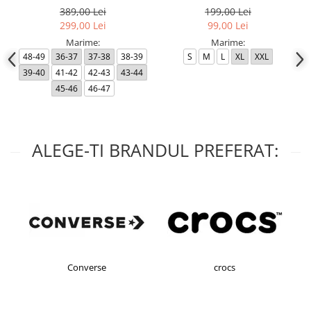
389,00 Lei
199,00 Lei
299,00 Lei
99,00 Lei
Marime:
Marime:
48-49
36-37
37-38
38-39
S
M
L
XL
XXL
39-40
41-42
42-43
43-44
45-46
46-47
ALEGE-TI BRANDUL PREFERAT:
Converse
crocs