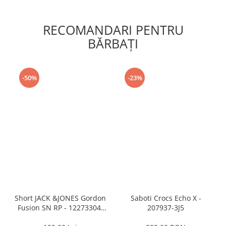
RECOMANDARI PENTRU
BĂRBAŢI
-50%
-23%
Short JACK &JONES Gordon
Saboti Crocs Echo X -
Fusion SN RP - 12273304-
207937-3J5
Black RP