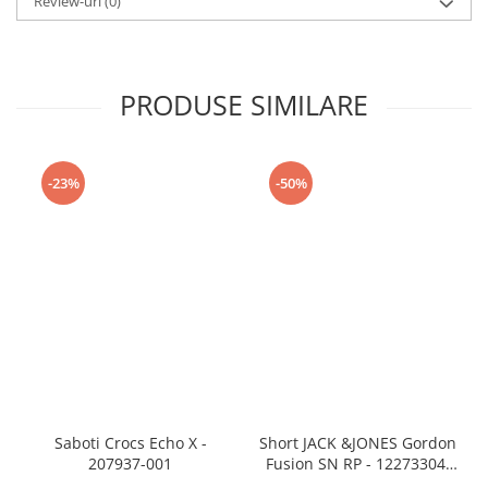
Review-uri
(0)
PRODUSE SIMILARE
-23%
-50%
Saboti Crocs Echo X -
Short JACK &JONES Gordon
207937-001
Fusion SN RP - 12273304-
Black RP