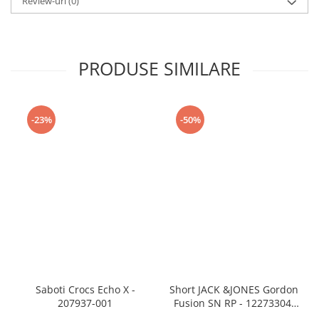
Review-uri
(0)
PRODUSE SIMILARE
-23%
-50%
Saboti Crocs Echo X -
Short JACK &JONES Gordon
207937-001
Fusion SN RP - 12273304-
Black RP