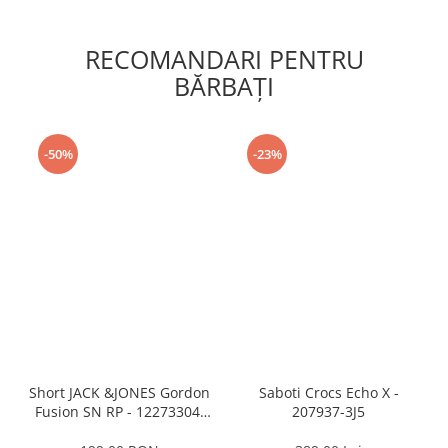
RECOMANDARI PENTRU
BĂRBAŢI
-50%
-23%
Short JACK &JONES Gordon
Saboti Crocs Echo X -
Fusion SN RP - 12273304-
207937-3J5
Black RP