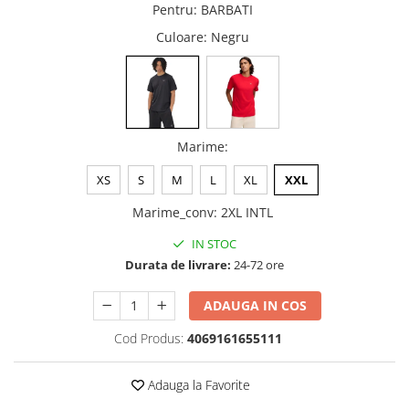
Pentru
:
BARBATI
Culoare
: Negru
Marime
:
XS
S
M
L
XL
XXL
Marime_conv
:
2XL INTL
IN STOC
Durata de livrare:
24-72 ore
ADAUGA IN COS
Cod Produs:
4069161655111
Adauga la Favorite