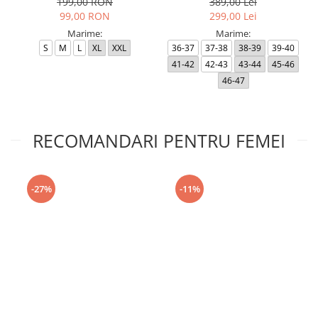
199,00 RON
389,00 Lei
99,00 RON
299,00 Lei
Marime:
Marime:
S
M
L
XL
XXL
36-37
37-38
38-39
39-40
41-42
42-43
43-44
45-46
46-47
RECOMANDARI PENTRU FEMEI
-27%
-11%