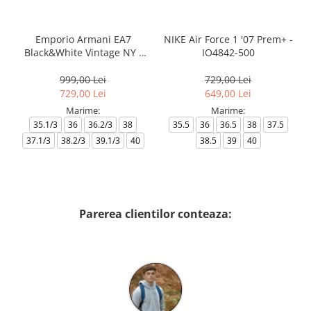
Emporio Armani EA7
NIKE Air Force 1 '07 Prem+ -
Black&White Vintage NY -
IO4842-500
AF18609-7X000541-MZ926
999,00 Lei
729,00 Lei
729,00 Lei
649,00 Lei
Marime:
Marime:
35.1/3
36
36.2/3
38
35.5
36
36.5
38
37.5
37.1/3
38.2/3
39.1/3
40
38.5
39
40
Parerea clientilor conteaza: