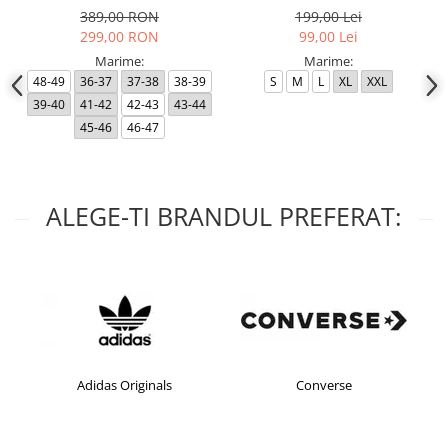
389,00 RON
199,00 Lei
299,00 RON
99,00 Lei
Marime:
Marime:
48-49
36-37
37-38
38-39
S
M
L
XL
XXL
39-40
41-42
42-43
43-44
45-46
46-47
ALEGE-TI BRANDUL PREFERAT:
Adidas Originals
Converse