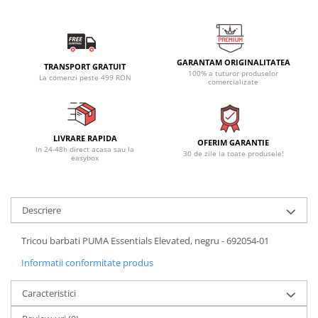
GARANTAM ORIGINALITATEA
TRANSPORT GRATUIT
100% a tuturor produselor
La comenzi peste 499 RON
comercializate
LIVRARE RAPIDA
OFERIM GARANTIE
In 24-48h direct acasa sau la
30 de zile la toate produsele!
easybox
Descriere
Tricou barbati PUMA Essentials Elevated, negru - 692054-01
Informatii conformitate produs
Caracteristici