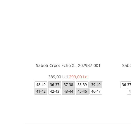
Saboti Crocs Echo X - 207937-001
Sabo
389,00 Lei
299,00 Lei
48-49
36-37
37-38
38-39
39-40
36-3
41-42
42-43
43-44
45-46
46-47
4