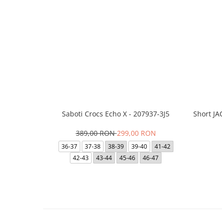
Saboti Crocs Echo X - 207937-3J5
Short J
389,00 RON
299,00 RON
36-37
37-38
38-39
39-40
41-42
42-43
43-44
45-46
46-47