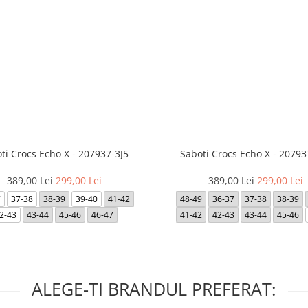
ti Crocs Echo X - 207937-3J5
Saboti Crocs Echo X - 20793
389,00 Lei
299,00 Lei
389,00 Lei
299,00 Lei
7
37-38
38-39
39-40
41-42
48-49
36-37
37-38
38-39
2-43
43-44
45-46
46-47
41-42
42-43
43-44
45-46
ALEGE-TI BRANDUL PREFERAT: