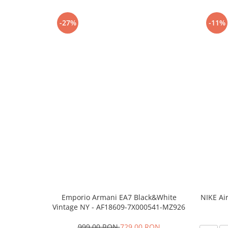
-27%
-11%
Emporio Armani EA7 Black&White
NIKE Ai
Vintage NY - AF18609-7X000541-MZ926
999,00 RON
729,00 RON