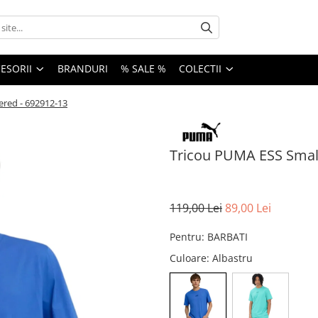
ESORII
BRANDURI
% SALE %
COLECTII
ered - 692912-13
Tricou PUMA ESS Small
119,00 Lei
89,00 Lei
Pentru
:
BARBATI
Culoare
: Albastru