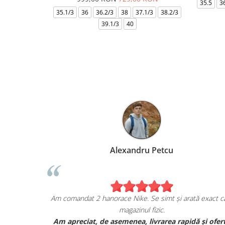
35.5
3
35.1/3
36
36.2/3
38
37.1/3
38.2/3
39.1/3
40
Alexandru Petcu
ziția mea de pe
Am comandat 2 hanorace Nike. Se simt și arată 
magazinul fizic.
ORDAN, și sunt cu
Am apreciat, de asemenea, livrarea rapidă 