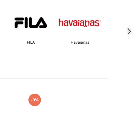
FILA
Havaianas
JACK &JONES
-9%
-27%