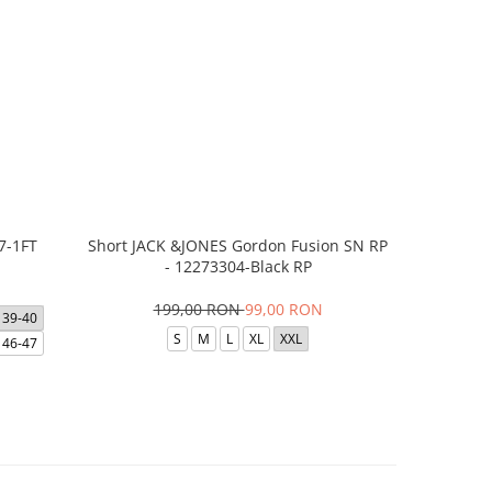
7-1FT
Short JACK &JONES Gordon Fusion SN RP
Short JACK
- 12273304-Black RP
- 12
199,00 RON
99,00 RON
1
39-40
S
M
L
XL
XXL
46-47