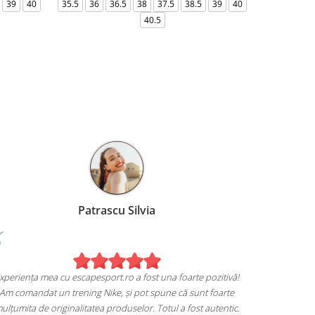
39
40
35.5
36
36.5
38
37.5
38.5
39
40
36-
40.5
Patrascu Silvia
Experiența mea cu escapesport.ro a fost una foarte pozitivă!
Am comandat un trening Nike, și pot spune că sunt foarte
mulțumita de originalitatea produselor. Totul a fost autentic.
em