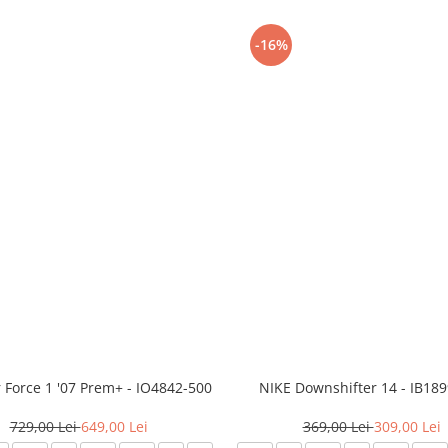
-16%
r Force 1 '07 Prem+ - IO4842-500
NIKE Downshifter 14 - IB18
729,00 Lei
649,00 Lei
369,00 Lei
309,00 Lei