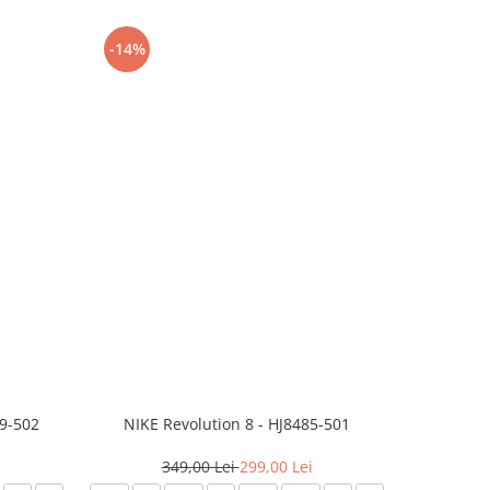
-14%
-24%
99-502
NIKE Revolution 8 - HJ8485-501
Saboti 
349,00 Lei
299,00 Lei
32