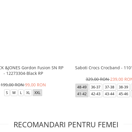
ACK &JONES Gordon Fusion SN RP
Saboti Crocs Crocband - 110
- 12273304-Black RP
329,00 RON
239,00 RO
199,00 RON
99,00 RON
48-49
36-37
37-38
38-39
S
M
L
XL
XXL
41-42
42-43
43-44
45-46
RECOMANDARI PENTRU FEMEI