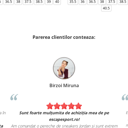
6
36.5
38
37.5
38.5
39
40
35.5
36
36.5
38
37.5
38.5
40.5
Parerea clientilor conteaza:
Birzoi Miruna
exact ca în
Sunt foarte mulțumita de achiziția mea de pe
escapesport.ro!
și oferta
Am comandat o pereche de sneakers Jordan și sunt extr