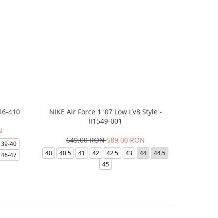
16-410
NIKE Air Force 1 '07 Low LV8 Style -
Saboti Cr
II1549-001
N
649,00 RON
589,00 RON
32
39-40
40
40.5
41
42
42.5
43
44
44.5
48-49
46-47
45