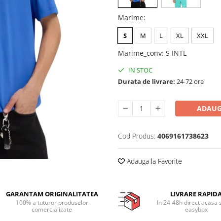
Marime
:
S
M
L
XL
XXL
Marime_conv
:
S INTL
IN STOC
Durata de livrare:
24-72 ore
ADAUG
Cod Produs:
4069161738623
Adauga la Favorite
GARANTAM ORIGINALITATEA
LIVRARE RAPID
100% a tuturor produselor
In 24-48h direct acasa 
comercializate
easybox