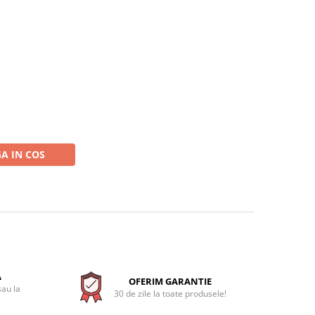
A IN COS
A
OFERIM GARANTIE
sau la
30 de zile la toate produsele!