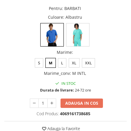
Pentru
:
BARBATI
Culoare
: Albastru
Marime
:
S
M
L
XL
XXL
Marime_conv
:
M INTL
IN STOC
Durata de livrare:
24-72 ore
ADAUGA IN COS
Cod Produs:
4069161738685
Adauga la Favorite