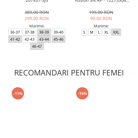
207937-3J5
Fusion SN RP - 12273304-
Black RP
389,00 RON
199,00 RON
299,00 RON
99,00 RON
Marime:
Marime:
36-37
37-38
38-39
39-40
S
M
L
XL
XXL
41-42
42-43
43-44
45-46
46-47
RECOMANDARI PENTRU FEMEI
-11%
-16%