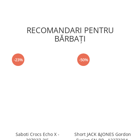
RECOMANDARI PENTRU
BĂRBAŢI
-23%
-50%
Saboti Crocs Echo X -
Short JACK &JONES Gordon