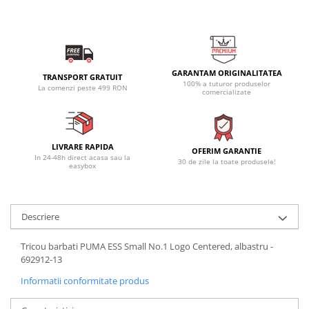
GARANTAM ORIGINALITATEA
TRANSPORT GRATUIT
100% a tuturor produselor
La comenzi peste 499 RON
comercializate
LIVRARE RAPIDA
OFERIM GARANTIE
In 24-48h direct acasa sau la
30 de zile la toate produsele!
easybox
Descriere
Tricou barbati PUMA ESS Small No.1 Logo Centered, albastru -
692912-13
Informatii conformitate produs