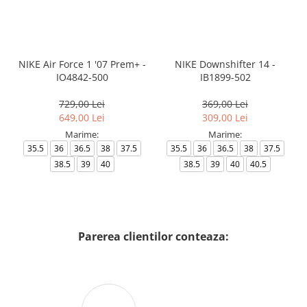
NIKE Air Force 1 '07 Prem+ -
NIKE Downshifter 14 -
IO4842-500
IB1899-502
729,00 Lei
369,00 Lei
649,00 Lei
309,00 Lei
Marime:
Marime:
35.5
36
36.5
38
37.5
35.5
36
36.5
38
37.5
38.5
39
40
38.5
39
40
40.5
Parerea clientilor conteaza: