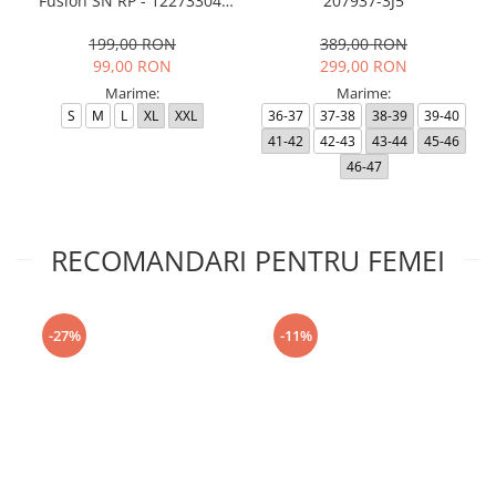
Fusion SN RP - 12273304-
207937-3J5
Black RP
199,00 RON
389,00 RON
99,00 RON
299,00 RON
Marime:
Marime:
S
M
L
XL
XXL
36-37
37-38
38-39
39-40
41-42
42-43
43-44
45-46
46-47
RECOMANDARI PENTRU FEMEI
-27%
-11%