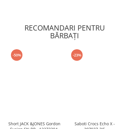
RECOMANDARI PENTRU
BĂRBAŢI
-50%
-23%
Short JACK &JONES Gordon
Saboti Crocs Echo X -