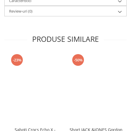
Caracteristici
Review-uri
(0)
PRODUSE SIMILARE
-23%
-50%
Saboti Crocs Echo X -
Short JACK &JONES Gordon