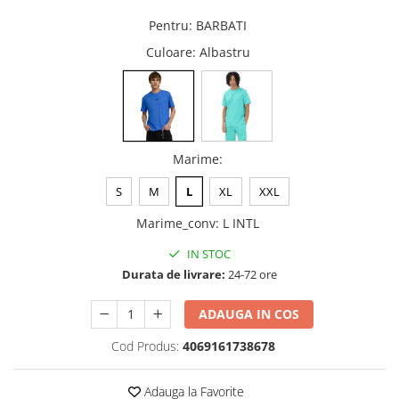
Pentru
:
BARBATI
Culoare
: Albastru
Marime
:
S
M
L
XL
XXL
Marime_conv
:
L INTL
IN STOC
Durata de livrare:
24-72 ore
ADAUGA IN COS
Cod Produs:
4069161738678
Adauga la Favorite