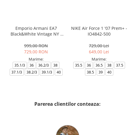
Emporio Armani EA7
NIKE Air Force 1 '07 Prem+ -
Black&White Vintage NY -
IO4842-500
AF18609-7X000541-MZ926
999,00 RON
729,00 Lei
729,00 RON
649,00 Lei
Marime:
Marime:
35.1/3
36
36.2/3
38
35.5
36
36.5
38
37.5
37.1/3
38.2/3
39.1/3
40
38.5
39
40
Parerea clientilor conteaza: