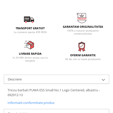
GARANTAM ORIGINALITATEA
TRANSPORT GRATUIT
100% a tuturor produselor
La comenzi peste 499 RON
comercializate
LIVRARE RAPIDA
OFERIM GARANTIE
In 24-48h direct acasa sau la
30 de zile la toate produsele!
easybox
Descriere
Tricou barbati PUMA ESS Small No.1 Logo Centered, albastru -
692912-13
Informatii conformitate produs