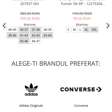
207937-001
Fusion SN RP - 12273304-
Black RP
389,00 RON
199,00 RON
299,00 RON
99,00 RON
Marime:
Marime:
48-49
36-37
37-38
38-39
S
M
L
XL
XXL
39-40
41-42
42-43
43-44
45-46
46-47
ALEGE-TI BRANDUL PREFERAT:
Adidas Originals
Converse