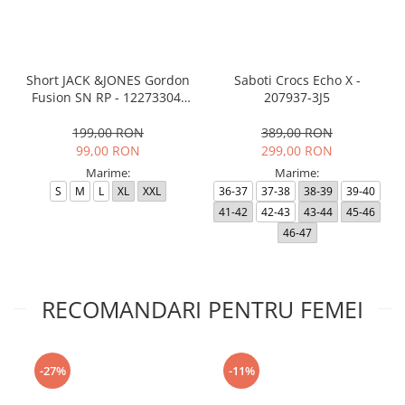
Short JACK &JONES Gordon
Saboti Crocs Echo X -
Fusion SN RP - 12273304-
207937-3J5
Black RP
199,00 RON
389,00 RON
99,00 RON
299,00 RON
Marime:
Marime:
S
M
L
XL
XXL
36-37
37-38
38-39
39-40
41-42
42-43
43-44
45-46
46-47
RECOMANDARI PENTRU FEMEI
-27%
-11%