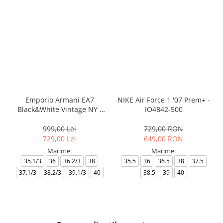
Emporio Armani EA7
NIKE Air Force 1 '07 Prem+ -
Black&White Vintage NY -
IO4842-500
AF18609-7X000541-MZ926
999,00 Lei
729,00 RON
729,00 Lei
649,00 RON
Marime:
Marime:
35.1/3
36
36.2/3
38
35.5
36
36.5
38
37.5
37.1/3
38.2/3
39.1/3
40
38.5
39
40