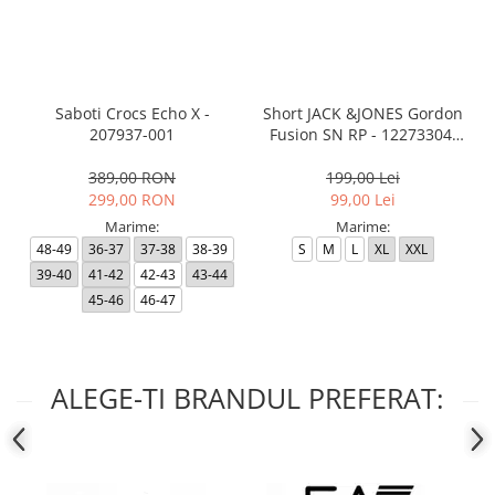
Saboti Crocs Echo X -
Short JACK &JONES Gordon
207937-001
Fusion SN RP - 12273304-
Black RP
389,00 RON
199,00 Lei
299,00 RON
99,00 Lei
Marime:
Marime:
48-49
36-37
37-38
38-39
S
M
L
XL
XXL
39-40
41-42
42-43
43-44
45-46
46-47
ALEGE-TI BRANDUL PREFERAT: