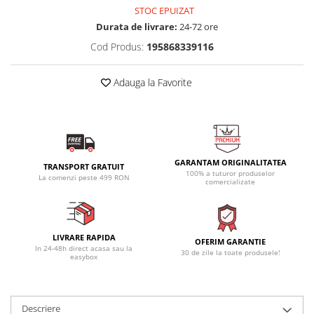
STOC EPUIZAT
Durata de livrare:
24-72 ore
Cod Produs:
195868339116
Adauga la Favorite
GARANTAM ORIGINALITATEA
TRANSPORT GRATUIT
100% a tuturor produselor
La comenzi peste 499 RON
comercializate
LIVRARE RAPIDA
OFERIM GARANTIE
In 24-48h direct acasa sau la
30 de zile la toate produsele!
easybox
Descriere