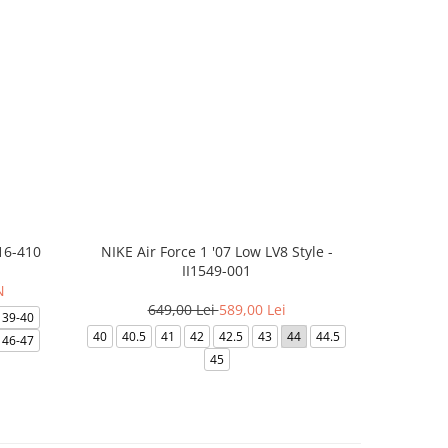
16-410
NIKE Air Force 1 '07 Low LV8 Style -
Papuci Jor
II1549-001
N
649,00 Lei
589,00 Lei
169
39-40
40
40.5
41
42
42.5
43
44
44.5
49.5
40
46-47
45