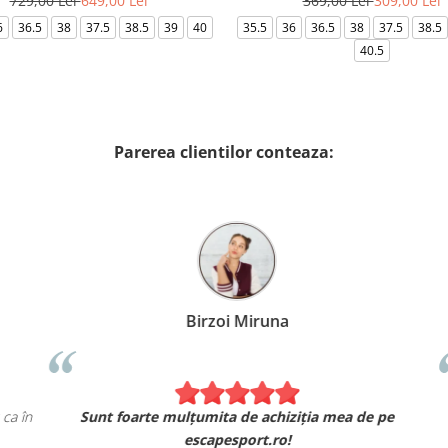
729,00 Lei
649,00 Lei
369,00 Lei
309,00 Lei
6
36.5
38
37.5
38.5
39
40
35.5
36
36.5
38
37.5
38.5
40.5
Parerea clientilor conteaza:
Alexandru Petcu
Am comandat 2 hanorace Nike. Se simt și arată exact ca în
magazinul fizic.