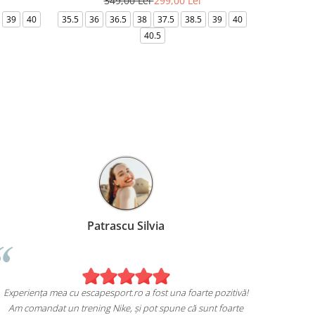
349,00 Lei
299,00 Lei
3
39
40
35.5
36
36.5
38
37.5
38.5
39
40
36-
40.5
Birzoi Miruna
Experiența 
Sunt foarte mulțumita de achiziția mea de pe
Am comand
escapesport.ro!