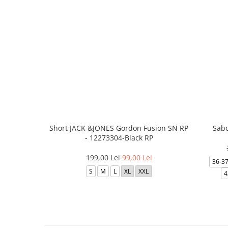
Short JACK &JONES Gordon Fusion SN RP
Sabo
- 12273304-Black RP
199,00 Lei
99,00 Lei
36-3
S
M
L
XL
XXL
4