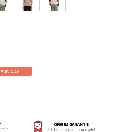
A IN COS
A
OFERIM GARANTIE
sau la
30 de zile la toate produsele!