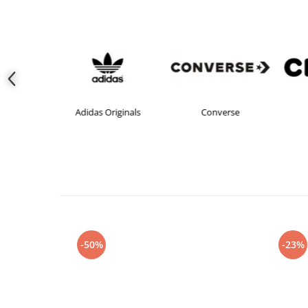
s Originals
Converse
crocs
-50%
-23%