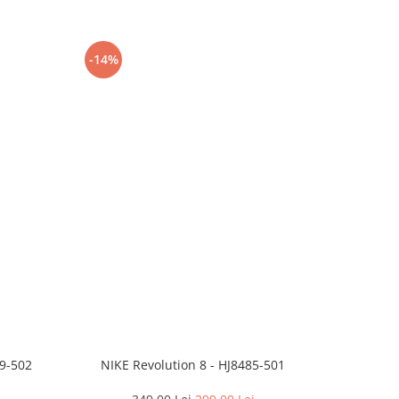
-14%
-24%
99-502
NIKE Revolution 8 - HJ8485-501
Saboti 