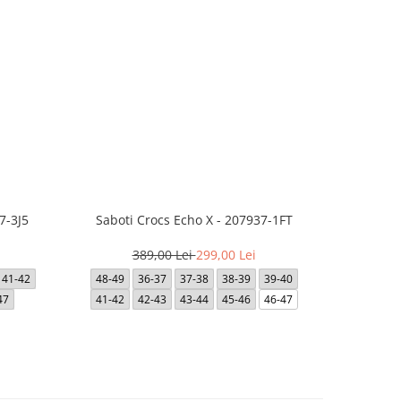
7-3J5
Saboti Crocs Echo X - 207937-1FT
Short JACK
- 12
389,00 Lei
299,00 Lei
41-42
48-49
36-37
37-38
38-39
39-40
47
41-42
42-43
43-44
45-46
46-47