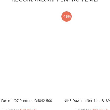
-16%
r Force 1 '07 Prem+ - IO4842-500
NIKE Downshifter 14 - IB18