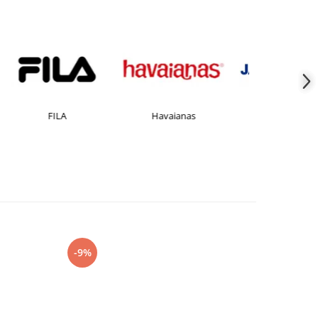
Havaianas
JACK &JONES
Jorda
-9%