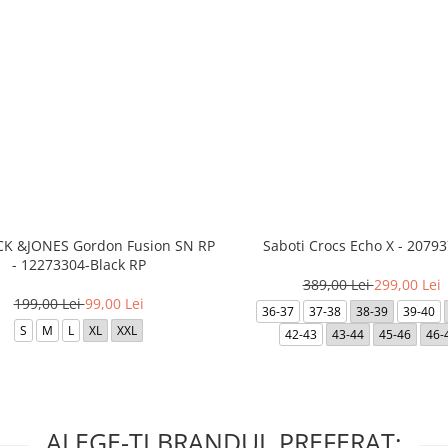
ACK &JONES Gordon Fusion SN RP
Saboti Crocs Echo X - 20793
- 12273304-Black RP
389,00 Lei
299,00 Lei
199,00 Lei
99,00 Lei
36-37
37-38
38-39
39-40
S
M
L
XL
XXL
42-43
43-44
45-46
46-
ALEGE-TI BRANDUL PREFERAT: