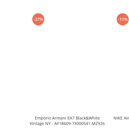
-27%
-11%
Emporio Armani EA7 Black&White
NIKE Ai
Vintage NY - AF18609-7X000541-MZ926