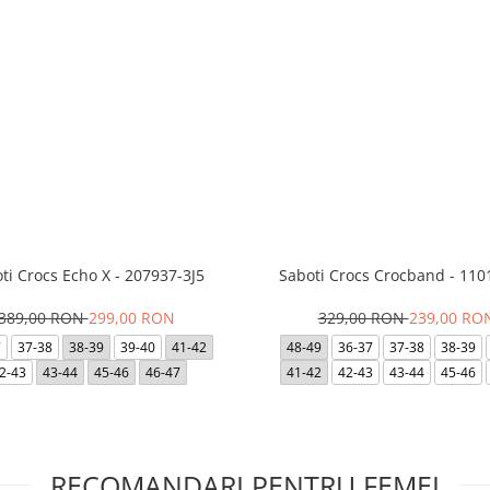
ti Crocs Echo X - 207937-3J5
Saboti Crocs Crocband - 110
389,00 RON
299,00 RON
329,00 RON
239,00 RO
7
37-38
38-39
39-40
41-42
48-49
36-37
37-38
38-39
2-43
43-44
45-46
46-47
41-42
42-43
43-44
45-46
RECOMANDARI PENTRU FEMEI