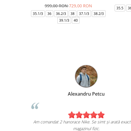
999,00 RON
729,00 RON
35.5
3
35.1/3
36
36.2/3
38
37.1/3
38.2/3
39.1/3
40
Marius Anghel
Sunt extrem de bucuros de achiziția mea de pe
escapesport.ro!