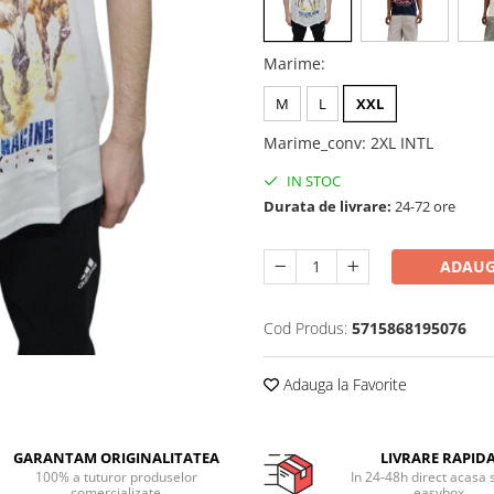
Marime
:
M
L
XXL
Marime_conv
:
2XL INTL
IN STOC
Durata de livrare:
24-72 ore
ADAUG
Cod Produs:
5715868195076
Adauga la Favorite
GARANTAM ORIGINALITATEA
LIVRARE RAPID
100% a tuturor produselor
In 24-48h direct acasa 
comercializate
easybox