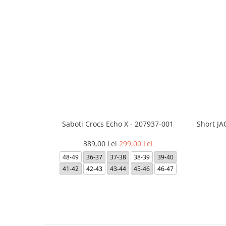
Saboti Crocs Echo X - 207937-001
Short J
389,00 Lei
299,00 Lei
48-49
36-37
37-38
38-39
39-40
41-42
42-43
43-44
45-46
46-47