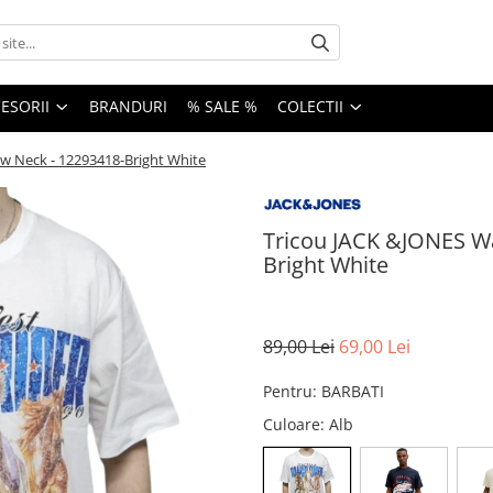
ESORII
BRANDURI
% SALE %
COLECTII
w Neck - 12293418-Bright White
Tricou JACK &JONES Wa
Bright White
89,00 Lei
69,00 Lei
Pentru
:
BARBATI
Culoare
: Alb