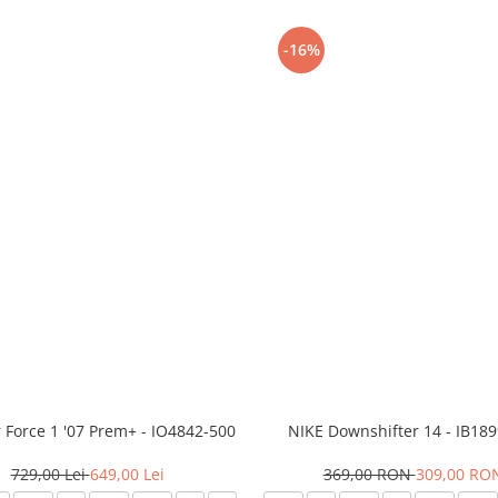
-16%
r Force 1 '07 Prem+ - IO4842-500
NIKE Downshifter 14 - IB18
729,00 Lei
649,00 Lei
369,00 RON
309,00 RO