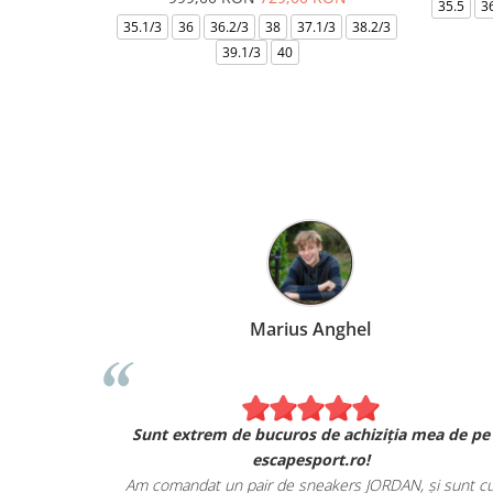
35.5
3
35.1/3
36
36.2/3
38
37.1/3
38.2/3
39.1/3
40
Marius Anghel
Sunt extrem de bucuros de achiziția mea de pe
escapesport.ro!
Am comandat un pair de sneakers JORDAN, și sunt c