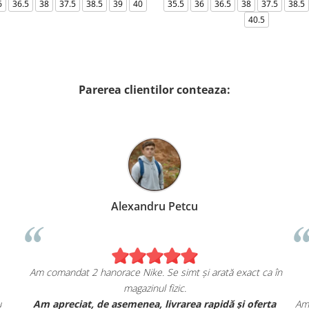
6
36.5
38
37.5
38.5
39
40
35.5
36
36.5
38
37.5
38.5
40.5
Parerea clientilor conteaza:
Alexandru Petcu
Am comandat 2 hanorace Nike. Se simt și arată exact ca în
magazinul fizic.
u
Am apreciat, de asemenea, livrarea rapidă și oferta
Am 