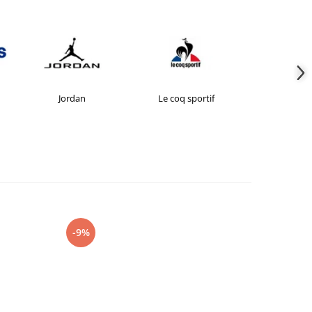
Jordan
Le coq sportif
New Bal
-9%