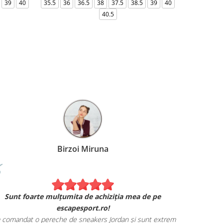
39
40
35.5
36
36.5
38
37.5
38.5
39
40
36-
40.5
Birzoi Miruna
Experiența 
Sunt foarte mulțumita de achiziția mea de pe
Am comand
escapesport.ro!
mulțumita d
comandat o pereche de sneakers Jordan și sunt extrem