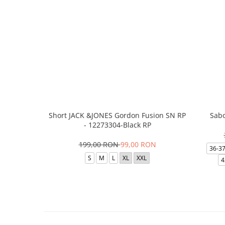
Short JACK &JONES Gordon Fusion SN RP
Sabo
- 12273304-Black RP
199,00 RON
99,00 RON
36-3
S
M
L
XL
XXL
4