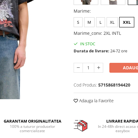
Marime
:
S
M
L
XL
XXL
Marime_conv
:
2XL INTL
IN STOC
Durata de livrare:
24-72 ore
ADAUG
Cod Produs:
5715868194420
Adauga la Favorite
GARANTAM ORIGINALITATEA
LIVRARE RAPID
100% a tuturor produselor
In 24-48h direct acasa 
comercializate
easybox