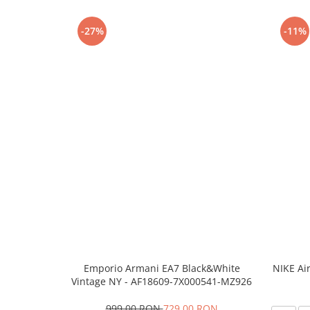
-27%
-11%
Emporio Armani EA7 Black&White
NIKE Ai
Vintage NY - AF18609-7X000541-MZ926
999,00 RON
729,00 RON