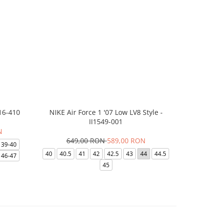
16-410
NIKE Air Force 1 '07 Low LV8 Style -
Papuci Jor
II1549-001
N
649,00 RON
589,00 RON
169,
39-40
40
40.5
41
42
42.5
43
44
44.5
49.5
40
46-47
45