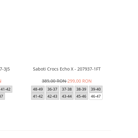
7-3J5
Saboti Crocs Echo X - 207937-1FT
Short JACK
- 12
N
389,00 RON
299,00 RON
1
41-42
48-49
36-37
37-38
38-39
39-40
47
41-42
42-43
43-44
45-46
46-47