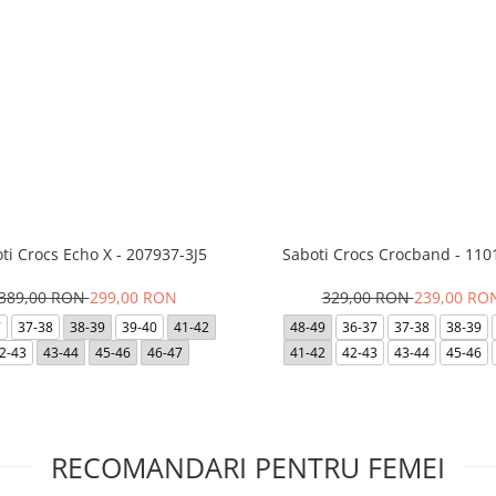
ti Crocs Echo X - 207937-3J5
Saboti Crocs Crocband - 110
389,00 RON
299,00 RON
329,00 RON
239,00 RO
7
37-38
38-39
39-40
41-42
48-49
36-37
37-38
38-39
2-43
43-44
45-46
46-47
41-42
42-43
43-44
45-46
RECOMANDARI PENTRU FEMEI