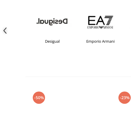
crocs
Desigual
Emporio Armani
-50%
-23%