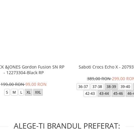
ACK &JONES Gordon Fusion SN RP
Saboti Crocs Echo X - 20793
- 12273304-Black RP
389,00 RON
299,00 RO
199,00 RON
99,00 RON
36-37
37-38
38-39
39-40
S
M
L
XL
XXL
42-43
43-44
45-46
46-
ALEGE-TI BRANDUL PREFERAT: