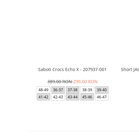
Saboti Crocs Echo X - 207937-001
Short J
389,00 RON
299,00 RON
48-49
36-37
37-38
38-39
39-40
41-42
42-43
43-44
45-46
46-47