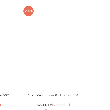
-14%
-24%
99-502
NIKE Revolution 8 - HJ8485-501
Saboti 
N
349,00 Lei
299,00 Lei
32