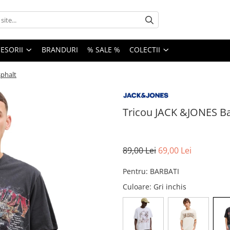
ESORII
BRANDURI
% SALE %
COLECTII
sphalt
Tricou JACK &JONES Ba
89,00 Lei
69,00 Lei
Pentru
:
BARBATI
Culoare
: Gri inchis