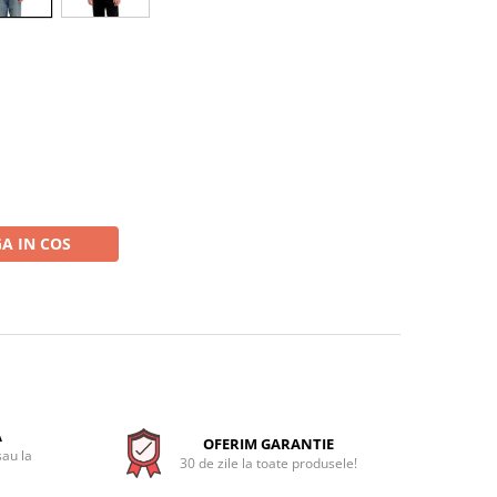
A IN COS
A
OFERIM GARANTIE
sau la
30 de zile la toate produsele!