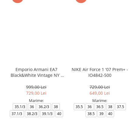
Emporio Armani EA7
NIKE Air Force 1 '07 Prem+ -
Black&White Vintage NY -
IO4842-500
AF18609-7X000541-MZ926
999,00 Lei
729,00 Lei
729,00 Lei
649,00 Lei
Marime:
Marime:
35.1/3
36
36.2/3
38
35.5
36
36.5
38
37.5
37.1/3
38.2/3
39.1/3
40
38.5
39
40