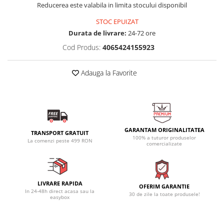
Reducerea este valabila in limita stocului disponibil
STOC EPUIZAT
Durata de livrare:
24-72 ore
Cod Produs:
4065424155923
Adauga la Favorite
GARANTAM ORIGINALITATEA
TRANSPORT GRATUIT
100% a tuturor produselor
La comenzi peste 499 RON
comercializate
LIVRARE RAPIDA
OFERIM GARANTIE
In 24-48h direct acasa sau la
30 de zile la toate produsele!
easybox