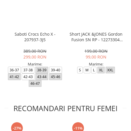
Saboti Crocs Echo X -
Short JACK &JONES Gordon
207937-3J5
Fusion SN RP - 12273304-
Black RP
389,00 RON
199,00 RON
299,00 RON
99,00 RON
Marime:
Marime:
36-37
37-38
38-39
39-40
S
M
L
XL
XXL
41-42
42-43
43-44
45-46
46-47
RECOMANDARI PENTRU FEMEI
-27%
-11%