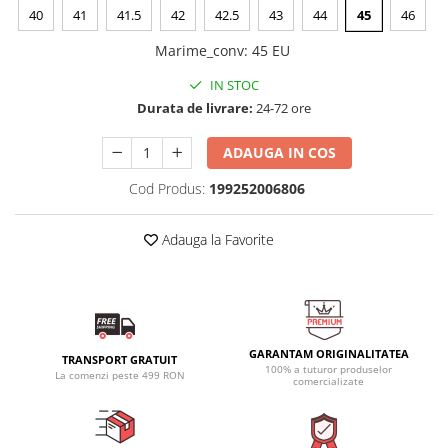
40
41
41.5
42
42.5
43
44
45
46
Marime_conv
:
45 EU
IN STOC
Durata de livrare:
24-72 ore
ADAUGA IN COS
Cod Produs:
199252006806
Adauga la Favorite
GARANTAM ORIGINALITATEA
TRANSPORT GRATUIT
100% a tuturor produselor
La comenzi peste 499 RON
comercializate