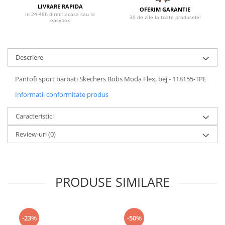
LIVRARE RAPIDA
OFERIM GARANTIE
In 24-48h direct acasa sau la
30 de zile la toate produsele!
easybox
Descriere
Pantofi sport barbati Skechers Bobs Moda Flex, bej - 118155-TPE
Informatii conformitate produs
Caracteristici
Review-uri
(0)
PRODUSE SIMILARE
-23%
-50%