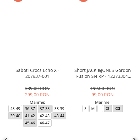
Saboti Crocs Echo X -
Short JACK &JONES Gordon
207937-001
Fusion SN RP - 12273304-
Black RP
389,00 RON
199,00 RON
299,00 RON
99,00 RON
Marime:
Marime:
48-49
36-37
37-38
38-39
S
M
L
XL
XXL
39-40
41-42
42-43
43-44
45-46
46-47