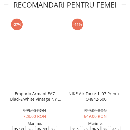
RECOMANDARI PENTRU FEMEI
-27%
-11%
Emporio Armani EA7
NIKE Air Force 1 '07 Prem+ -
Black&White Vintage NY -
IO4842-500
AF18609-7X000541-MZ926
999,00 RON
729,00 RON
729,00 RON
649,00 RON
Marime:
Marime:
35.1/3
36
36.2/3
38
35.5
36
36.5
38
37.5