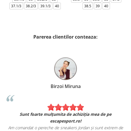
37.1/3
38.2/3
39.1/3
40
38.5
39
40
Parerea clientilor conteaza:
Birzoi Miruna
Sunt foarte mulțumita de achiziția mea de pe
escapesport.ro!
Am comandat o pereche de sneakers Jordan și sunt extrem de