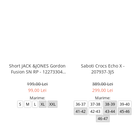
Short JACK &JONES Gordon
Saboti Crocs Echo X -
Fusion SN RP - 12273304-
207937-3J5
Black RP
199,00 Lei
389,00 Lei
99,00 Lei
299,00 Lei
Marime:
Marime:
S
M
L
XL
XXL
36-37
37-38
38-39
39-40
41-42
42-43
43-44
45-46
46-47