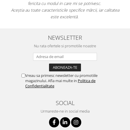
fericita cu modul in care mi se potrivesc.
e
Aceștia au toate caracteristicile specifice mărcii, iar calitatea
este excelentă.
NEWSLETTER
Nu rata ofertele si promotiile noastre
Vreau sa primesc newsletter cu promotiile
magazinului. Afla mai multe in
Politica de
Confidentialitate
SOCIAL
Urmareste-ne in social media