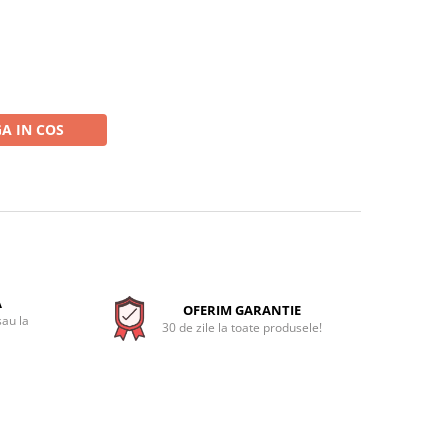
A IN COS
A
OFERIM GARANTIE
sau la
30 de zile la toate produsele!