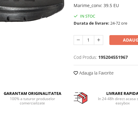
Marime_conv
:
39.5 EU
IN STOC
Durata de livrare:
24-72 ore
ADAUG
Cod Produs:
195204551967
Adauga la Favorite
GARANTAM ORIGINALITATEA
LIVRARE RAPID
100% a tuturor produselor
In 24-48h direct acasa 
comercializate
easybox