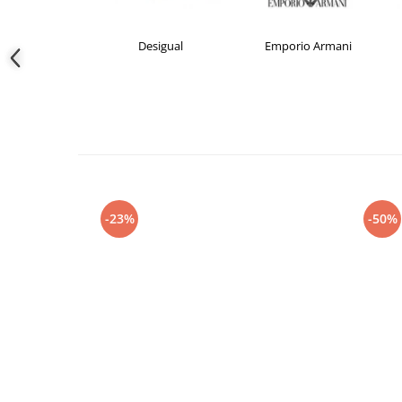
crocs
Desigual
Emporio Armani
-23%
-50%