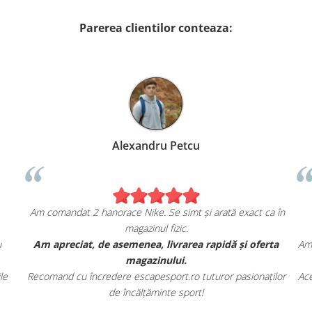
Parerea clientilor conteaza:
Alexandru Petcu
Am comandat 2 hanorace Nike. Se simt și arată exact ca în
magazinul fizic.
u
Am apreciat, de asemenea, livrarea rapidă și oferta
Am 
magazinului.
le
Recomand cu încredere escapesport.ro tuturor pasionaților
Ace
de încălțăminte sport!