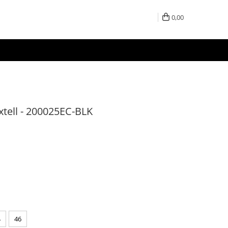
0,00
xtell - 200025EC-BLK
4
46