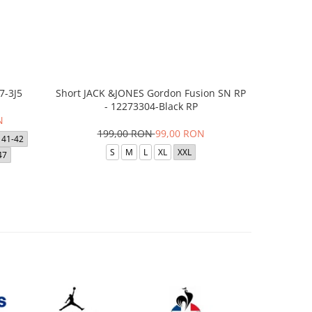
7-3J5
Short JACK &JONES Gordon Fusion SN RP
Short JACK
- 12273304-Black RP
- 12
N
199,00 RON
99,00 RON
1
41-42
S
M
L
XL
XXL
47