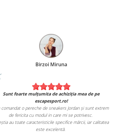
Birzoi Miruna
Experiența 
Sunt foarte mulțumita de achiziția mea de pe
Am comand
escapesport.ro!
mulțumita d
comandat o pereche de sneakers Jordan și sunt extrem
Livrarea
de fericita cu modul in care mi se potrivesc.
știa au toate caracteristicile specifice mărcii, iar calitatea
este excelentă.