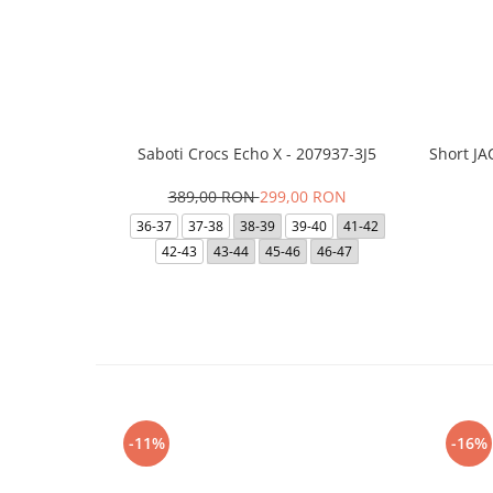
Saboti Crocs Echo X - 207937-3J5
Short J
389,00 RON
299,00 RON
36-37
37-38
38-39
39-40
41-42
42-43
43-44
45-46
46-47
-11%
-16%