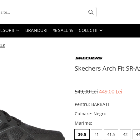
ESORII
BRANDURI
% SALE %
COLECTII
BLK
Skechers Arch Fit SR-A
549,00 Lei
449,00 Lei
Pentru
:
BARBATI
Culoare
:
Negru
Marime
:
39.5
41
41.5
42
4