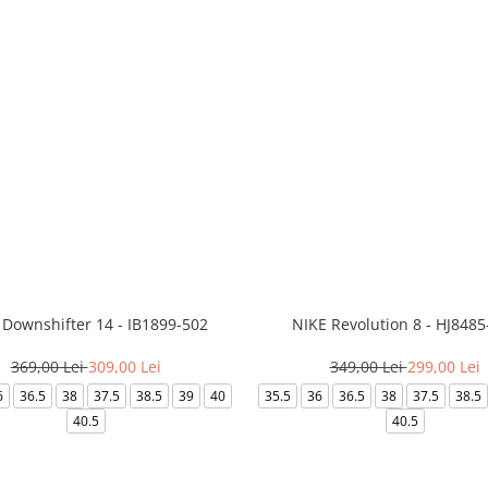
 Downshifter 14 - IB1899-502
NIKE Revolution 8 - HJ8485
369,00 Lei
309,00 Lei
349,00 Lei
299,00 Lei
6
36.5
38
37.5
38.5
39
40
35.5
36
36.5
38
37.5
38.5
40.5
40.5