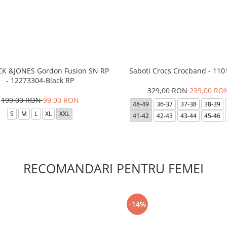
ACK &JONES Gordon Fusion SN RP
Saboti Crocs Crocband - 110
- 12273304-Black RP
329,00 RON
239,00 RO
199,00 RON
99,00 RON
48-49
36-37
37-38
38-39
S
M
L
XL
XXL
41-42
42-43
43-44
45-46
RECOMANDARI PENTRU FEMEI
-14%