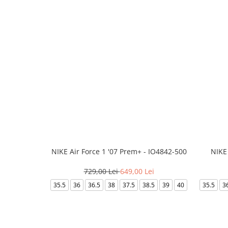
NIKE Air Force 1 '07 Prem+ - IO4842-500
NIKE
729,00 Lei
649,00 Lei
35.5
36
36.5
38
37.5
38.5
39
40
35.5
3