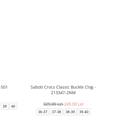
-501
Saboti Crocs Classic Buckle Clog -
Skechers B
213347-2NM
329,00 Lei
249,00 Lei
3
39
40
36-37
37-38
38-39
39-40
35.5
36