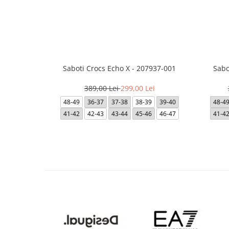
Saboti Crocs Echo X - 207937-001
Sabo
389,00 Lei
299,00 Lei
48-49
36-37
37-38
38-39
39-40
48-4
41-42
42-43
43-44
45-46
46-47
41-4