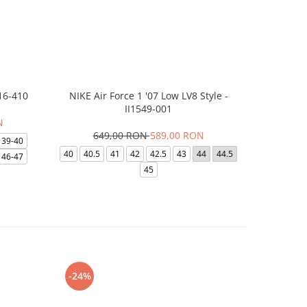
16-410
NIKE Air Force 1 '07 Low LV8 Style -
Saboti Cr
II1549-001
N
649,00 RON
589,00 RON
32
39-40
40
40.5
41
42
42.5
43
44
44.5
48-49
46-47
45
-24%
-8%