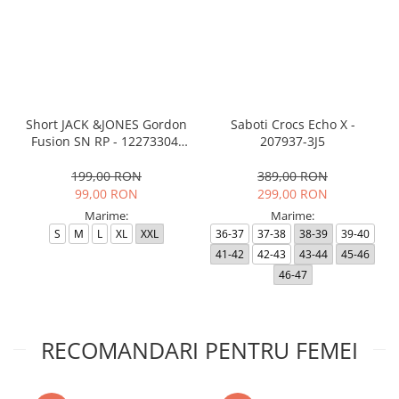
Short JACK &JONES Gordon
Saboti Crocs Echo X -
Fusion SN RP - 12273304-
207937-3J5
Black RP
199,00 RON
389,00 RON
99,00 RON
299,00 RON
Marime:
Marime:
S
M
L
XL
XXL
36-37
37-38
38-39
39-40
41-42
42-43
43-44
45-46
46-47
RECOMANDARI PENTRU FEMEI