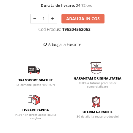
Durata de livrare:
24-72 ore
ADAUGA IN COS
Cod Produs:
195204552063
Adauga la Favorite
GARANTAM ORIGINALITATEA
TRANSPORT GRATUIT
100% a tuturor produselor
La comenzi peste 499 RON
comercializate
LIVRARE RAPIDA
OFERIM GARANTIE
In 24-48h direct acasa sau la
30 de zile la toate produsele!
easybox