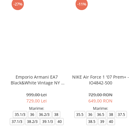
-27%
-11%
Emporio Armani EA7
NIKE Air Force 1 '07 Prem+ -
Black&White Vintage NY -
IO4842-500
AF18609-7X000541-MZ926
999,00 Lei
729,00 RON
729,00 Lei
649,00 RON
Marime:
Marime:
35.1/3
36
36.2/3
38
35.5
36
36.5
38
37.5
37.1/3
38.2/3
39.1/3
40
38.5
39
40