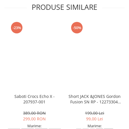
PRODUSE SIMILARE
-23%
-50%
Saboti Crocs Echo X -
Short JACK &JONES Gordon
207937-001
Fusion SN RP - 12273304-
Black RP
389,00 RON
199,00 Lei
299,00 RON
99,00 Lei
Marime:
Marime: