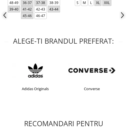
48-49
36-37
37-38
38-39
S
M
L
XL
XXL
39-40
41-42
42-43
43-44
45-46
46-47
ALEGE-TI BRANDUL PREFERAT:
Adidas Originals
Converse
RECOMANDARI PENTRU