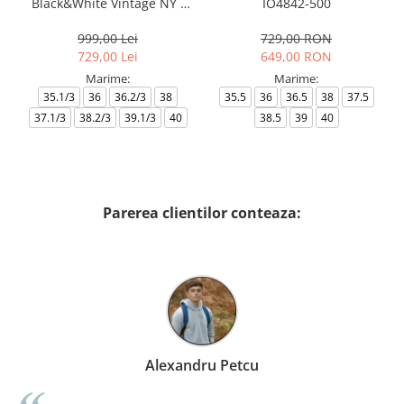
Black&White Vintage NY -
IO4842-500
AF18609-7X000541-MZ926
999,00 Lei
729,00 RON
729,00 Lei
649,00 RON
Marime:
Marime:
35.1/3
36
36.2/3
38
35.5
36
36.5
38
37.5
37.1/3
38.2/3
39.1/3
40
38.5
39
40
Parerea clientilor conteaza:
Alexandru Petcu