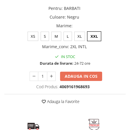
Pentru
:
BARBATI
Culoare
:
Negru
Marime
:
XS
S
M
L
XL
XXL
Marime_conv
:
2XL INTL
IN STOC
Durata de livrare:
24-72 ore
ADAUGA IN COS
Cod Produs:
4069161968693
Adauga la Favorite