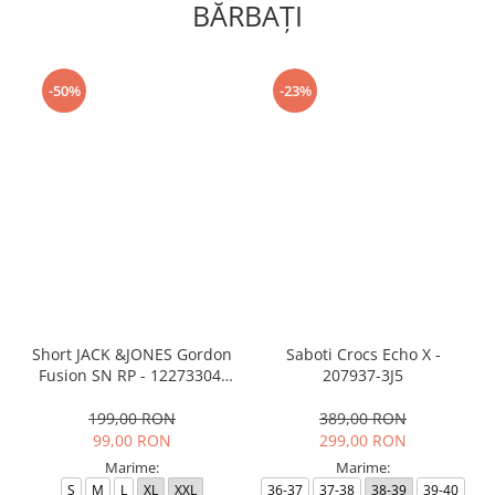
BĂRBAŢI
-50%
-23%
Short JACK &JONES Gordon
Saboti Crocs Echo X -
Fusion SN RP - 12273304-
207937-3J5
Black RP
199,00 RON
389,00 RON
99,00 RON
299,00 RON
Marime:
Marime:
S
M
L
XL
XXL
36-37
37-38
38-39
39-40