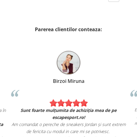
Parerea clientilor conteaza:
Alexandru Petcu
Am comandat 2 hanorace Nike. Se simt și arată exact ca în
magazinul fizic.
Am apreciat, de asemenea, livrarea rapidă și oferta
Am c
magazinului.