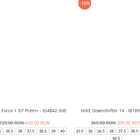
-16%
r Force 1 '07 Prem+ - IO4842-500
NIKE Downshifter 14 - IB18
729,00 RON
649,00 RON
369,00 RON
309,00 RO
6
36.5
38
37.5
38.5
39
40
35.5
36
36.5
38
37.5
38.5
40.5