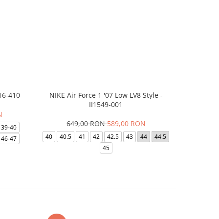
16-410
NIKE Air Force 1 '07 Low LV8 Style -
Saboti Cr
II1549-001
N
649,00 RON
589,00 RON
32
39-40
40
40.5
41
42
42.5
43
44
44.5
48-49
46-47
45