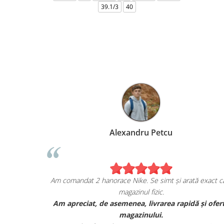
39.1/3
40
Marius Anghel
Sunt extrem de bucuros de achiziția mea de pe
escapesport.ro!
Am comandat un pair de sneakers JORDAN, și sunt cu
adevărat impresionat de calitatea lor.