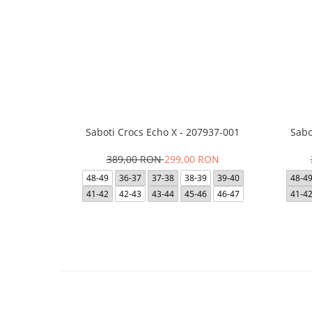
Saboti Crocs Echo X - 207937-001
Sabo
389,00 RON
299,00 RON
48-49
36-37
37-38
38-39
39-40
48-4
41-42
42-43
43-44
45-46
46-47
41-4