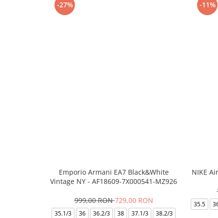
-27%
-11%
Emporio Armani EA7 Black&White
NIKE Ai
Vintage NY - AF18609-7X000541-MZ926
999,00 RON
729,00 RON
35.5
3
35.1/3
36
36.2/3
38
37.1/3
38.2/3