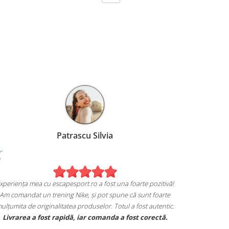
Birzoi Miruna
Experiența me
Sunt foarte mulțumita de achiziția mea de pe
Am comandat 
escapesport.ro!
mulțumita de o
omandat o pereche de sneakers Jordan și sunt extrem
Livrarea a
de fericita cu modul in care mi se potrivesc.