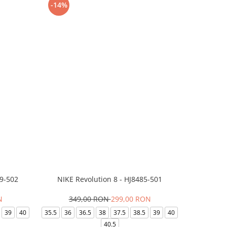
-14%
-24%
99-502
NIKE Revolution 8 - HJ8485-501
Saboti 
N
349,00 RON
299,00 RON
32
39
40
35.5
36
36.5
38
37.5
38.5
39
40
36-
40.5