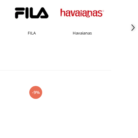
Havaianas
JACK &JONES
Jorda
-9%
-27%