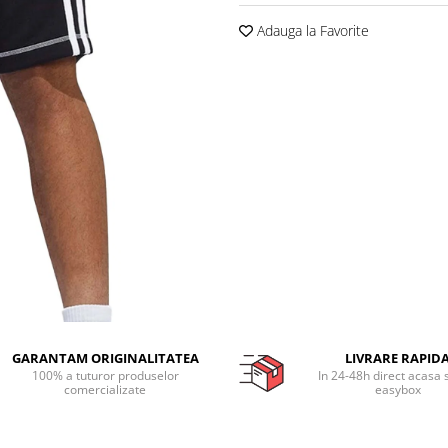
Adauga la Favorite
GARANTAM ORIGINALITATEA
LIVRARE RAPID
100% a tuturor produselor
In 24-48h direct acasa 
comercializate
easybox