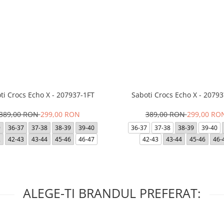
ti Crocs Echo X - 207937-1FT
Saboti Crocs Echo X - 20793
389,00 RON
299,00 RON
389,00 RON
299,00 RO
9
36-37
37-38
38-39
39-40
36-37
37-38
38-39
39-40
2
42-43
43-44
45-46
46-47
42-43
43-44
45-46
46-
ALEGE-TI BRANDUL PREFERAT: