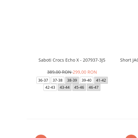
Saboti Crocs Echo X - 207937-3J5
Short J
389,00 RON
299,00 RON
36-37
37-38
38-39
39-40
41-42
42-43
43-44
45-46
46-47