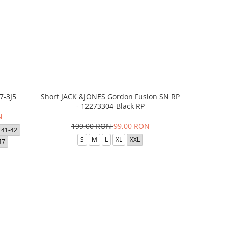
7-3J5
Short JACK &JONES Gordon Fusion SN RP
Short JACK
- 12273304-Black RP
- 12
N
199,00 RON
99,00 RON
1
41-42
S
M
L
XL
XXL
47