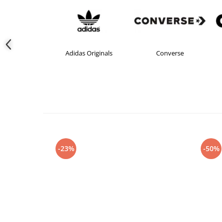
s Originals
Converse
crocs
-23%
-50%