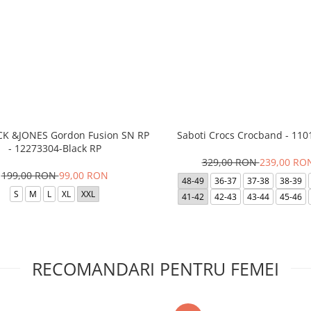
ACK &JONES Gordon Fusion SN RP
Saboti Crocs Crocband - 110
- 12273304-Black RP
329,00 RON
239,00 RO
199,00 RON
99,00 RON
48-49
36-37
37-38
38-39
S
M
L
XL
XXL
41-42
42-43
43-44
45-46
RECOMANDARI PENTRU FEMEI