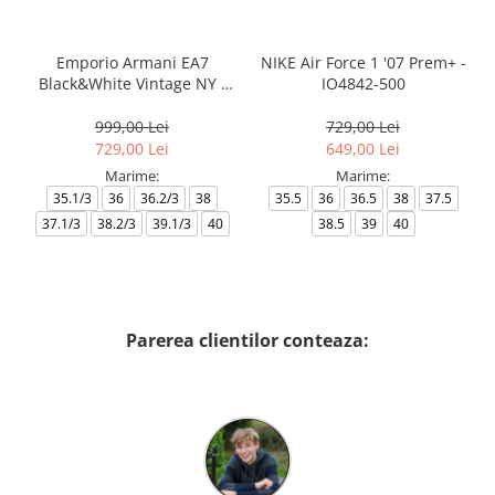
Emporio Armani EA7
NIKE Air Force 1 '07 Prem+ -
Black&White Vintage NY -
IO4842-500
AF18609-7X000541-MZ926
999,00 Lei
729,00 Lei
729,00 Lei
649,00 Lei
Marime:
Marime:
35.1/3
36
36.2/3
38
35.5
36
36.5
38
37.5
37.1/3
38.2/3
39.1/3
40
38.5
39
40
Parerea clientilor conteaza: