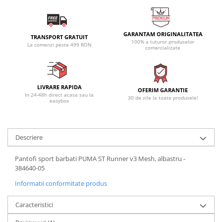
GARANTAM ORIGINALITATEA
TRANSPORT GRATUIT
100% a tuturor produselor
La comenzi peste 499 RON
comercializate
LIVRARE RAPIDA
OFERIM GARANTIE
In 24-48h direct acasa sau la
30 de zile la toate produsele!
easybox
Descriere
Pantofi sport barbati PUMA ST Runner v3 Mesh, albastru -
384640-05
Informatii conformitate produs
Caracteristici