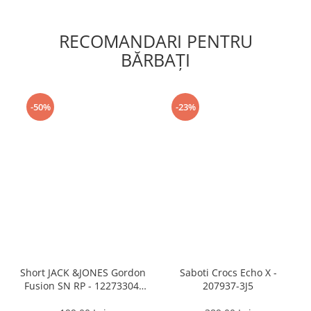
RECOMANDARI PENTRU
BĂRBAŢI
-50%
-23%
Short JACK &JONES Gordon
Saboti Crocs Echo X -
Fusion SN RP - 12273304-
207937-3J5
Black RP