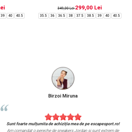
ei
299,00 Lei
349,00 Lei
39
40
40.5
35.5
36
36.5
38
37.5
38.5
39
40
40.5
Birzoi Miruna
Sunt foarte mulțumita de achiziția mea de pe escapesport.ro!
Am comandat o pereche de sneakers Jordan și sunt extrem de