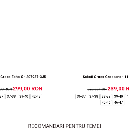
 Crocs Echo X - 207937-3J5
Saboti Crocs Crocband - 1
299,00 RON
239,00 
,00 RON
329,00 RON
37
37-38
39-40
42-43
36-37
37-38
38-39
39-40
4
45-46
46-47
RECOMANDARI PENTRU FEMEI