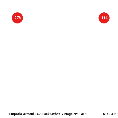
-27%
-11%
Emporio Armani EA7 Black&White Vintage NY - AF18609-7X000541-MZ
NIKE Air 