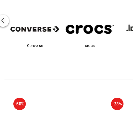
Converse
crocs
-50%
-23%