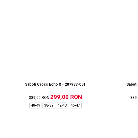
Saboti Crocs Echo X - 207937-001
Saboti
299,00 RON
389,00 RON
389
48-49
38-39
42-43
46-47