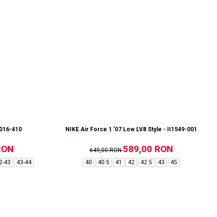
1016-410
NIKE Air Force 1 '07 Low LV8 Style - II1549-001
RON
589,00 RON
649,00 RON
2-43
43-44
40
40.5
41
42
42.5
43
45