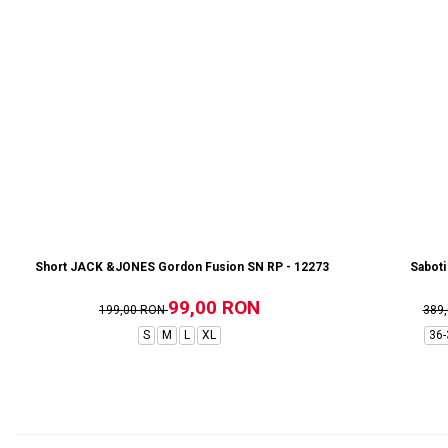
Short JACK &JONES Gordon Fusion SN RP - 12273304-Black RP
Saboti
99,00 RON
199,00 RON
389
S
M
L
XL
36-