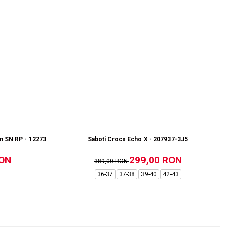
 SN RP - 12273304-Black RP
Saboti Crocs Echo X - 207937-3J5
RON
299,00 RON
389,00 RON
36-37
37-38
39-40
42-43