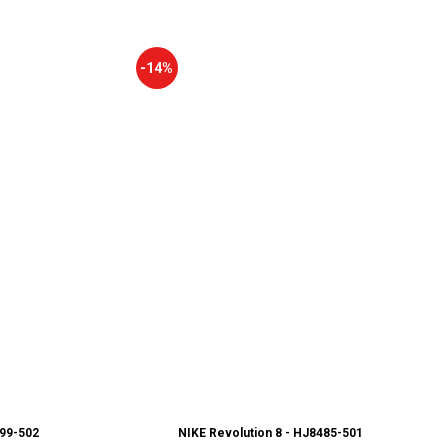
-14%
899-502
NIKE Revolution 8 - HJ8485-501