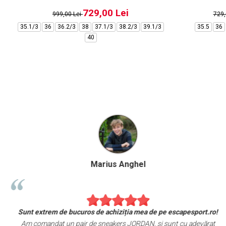
729,00 Lei
999,00 Lei
729
35.1/3
36
36.2/3
38
37.1/3
38.2/3
39.1/3
35.5
36
40
Marius Anghel
Sunt extrem de bucuros de achiziția mea de pe escapesport.ro!
Am comandat un pair de sneakers JORDAN, și sunt cu adevărat