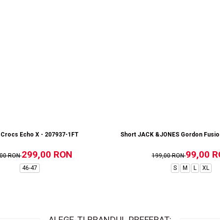
 Crocs Echo X - 207937-1FT
Short JACK &JONES Gordon Fusion
299,00 RON
99,00 
,00 RON
199,00 RON
46-47
S
M
L
XL
ALEGE-TI BRANDUL PREFERAT: