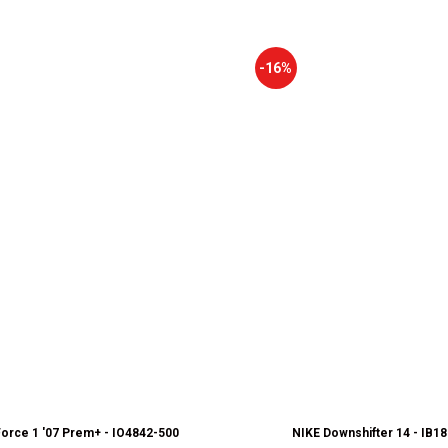
-16%
926
Force 1 '07 Prem+ - IO4842-500
NIKE Downshifter 14 - IB1