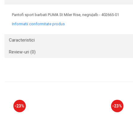
Pantofi sport barbati PUMA St Miler Rise, negru|alb - 402665-01
Informatii conformitate produs
Caracteristici
Review-uri
(0)
-23%
-23%