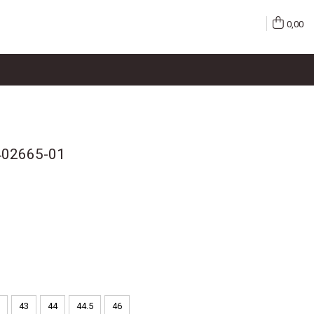
0,00
 402665-01
43
44
44.5
46