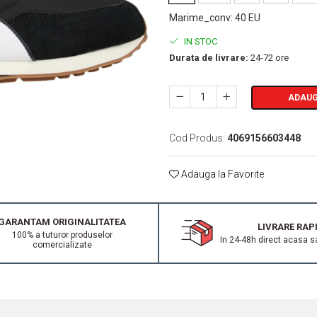
Marime_conv
:
40 EU
IN STOC
Durata de livrare:
24-72 ore
ADAUG
Cod Produs:
4069156603448
Adauga la Favorite
GARANTAM ORIGINALITATEA
LIVRARE RAP
100% a tuturor produselor
In 24-48h direct acasa s
comercializate