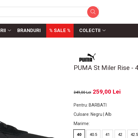
RII
BRANDURI
% SALE %
COLECTII
PUMA St Miler Rise -
259,00 Lei
349,00 Lei
Pentru
:
BARBATI
Culoare
:
Negru | Alb
Marime
:
40
40.5
41
42
42.5