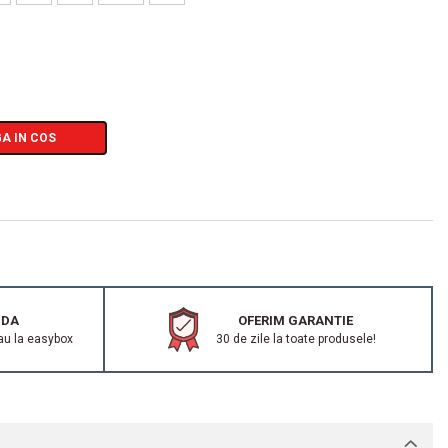
A IN COS
IDA
OFERIM GARANTIE
au la easybox
30 de zile la toate produsele!