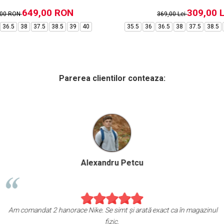
649,00 RON
309,00 L
,00 RON
369,00 Lei
36.5
38
37.5
38.5
39
40
35.5
36
36.5
38
37.5
38.5
Parerea clientilor conteaza:
Alexandru Petcu
Am comandat 2 hanorace Nike. Se simt și arată exact ca în magazinul
fizic.