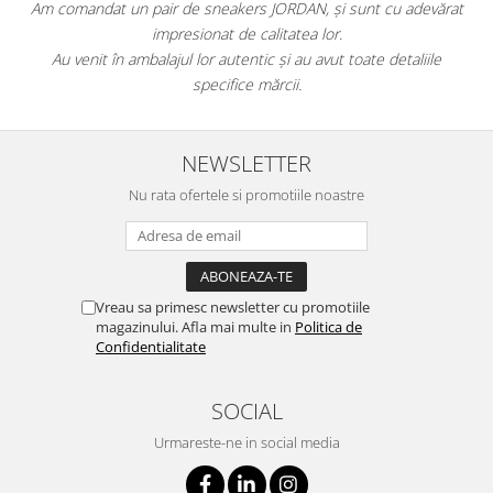
Am comandat un pair de sneakers JORDAN, și sunt cu adevărat
impresionat de calitatea lor.
Au venit în ambalajul lor autentic și au avut toate detaliile
specifice mărcii.
NEWSLETTER
Nu rata ofertele si promotiile noastre
Vreau sa primesc newsletter cu promotiile
magazinului. Afla mai multe in
Politica de
Confidentialitate
SOCIAL
Urmareste-ne in social media