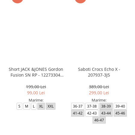
Short JACK &JONES Gordon
Saboti Crocs Echo X -
Fusion SN RP - 12273304-
207937-3J5
Black RP
199,00 Lei
389,00 Lei
99,00 Lei
299,00 Lei
Marime:
Marime:
S
M
L
XL
XXL
36-37
37-38
38-39
39-40
41-42
42-43
43-44
45-46
46-47