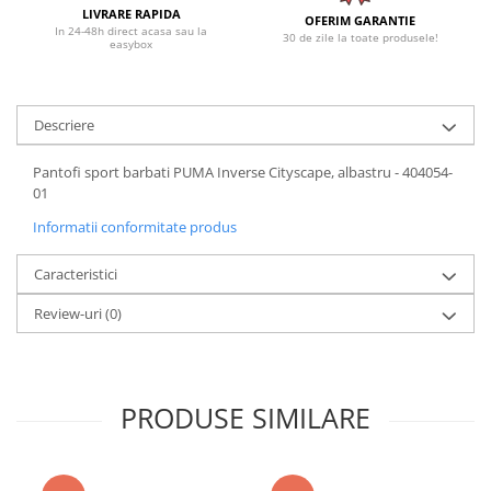
LIVRARE RAPIDA
OFERIM GARANTIE
In 24-48h direct acasa sau la
30 de zile la toate produsele!
easybox
Descriere
Pantofi sport barbati PUMA Inverse Cityscape, albastru - 404054-
01
Informatii conformitate produs
Caracteristici
Review-uri
(0)
PRODUSE SIMILARE