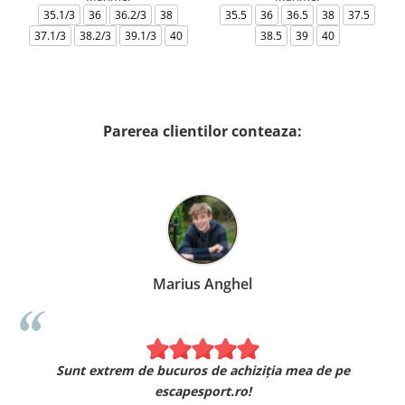
35.1/3
36
36.2/3
38
35.5
36
36.5
38
37.5
37.1/3
38.2/3
39.1/3
40
38.5
39
40
Parerea clientilor conteaza:
Marius Anghel
Sunt extrem de bucuros de achiziția mea de pe
escapesport.ro!