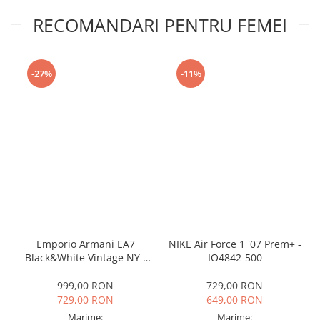
RECOMANDARI PENTRU FEMEI
-27%
-11%
Emporio Armani EA7
NIKE Air Force 1 '07 Prem+ -
Black&White Vintage NY -
IO4842-500
AF18609-7X000541-MZ926
999,00 RON
729,00 RON
729,00 RON
649,00 RON
Marime:
Marime: