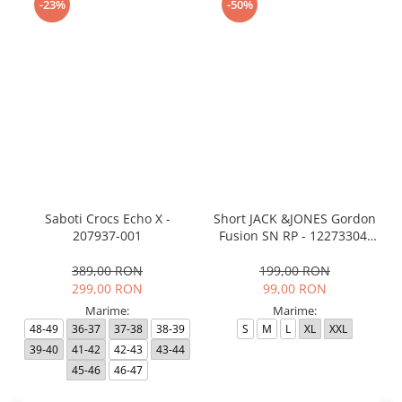
-23%
-50%
Saboti Crocs Echo X -
Short JACK &JONES Gordon
207937-001
Fusion SN RP - 12273304-
Black RP
389,00 RON
199,00 RON
299,00 RON
99,00 RON
Marime:
Marime:
48-49
36-37
37-38
38-39
S
M
L
XL
XXL
39-40
41-42
42-43
43-44
45-46
46-47