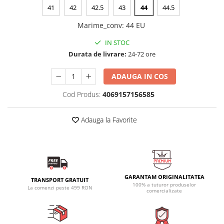
41
42
42.5
43
44
44.5
Marime_conv
:
44 EU
IN STOC
Durata de livrare:
24-72 ore
ADAUGA IN COS
Cod Produs:
4069157156585
Adauga la Favorite
GARANTAM ORIGINALITATEA
TRANSPORT GRATUIT
100% a tuturor produselor
La comenzi peste 499 RON
comercializate