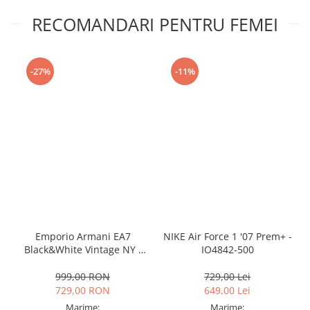
RECOMANDARI PENTRU FEMEI
-27%
-11%
Emporio Armani EA7
NIKE Air Force 1 '07 Prem+ -
Black&White Vintage NY -
IO4842-500
AF18609-7X000541-MZ926
999,00 RON
729,00 Lei
729,00 RON
649,00 Lei
Marime:
Marime: