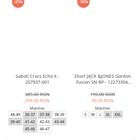
-23%
-50%
Saboti Crocs Echo X -
Short JACK &JONES Gordon
207937-001
Fusion SN RP - 12273304-
Black RP
389,00 RON
199,00 RON
299,00 RON
99,00 RON
Marime:
Marime:
48-49
36-37
37-38
38-39
S
M
L
XL
XXL
39-40
41-42
42-43
43-44
45-46
46-47