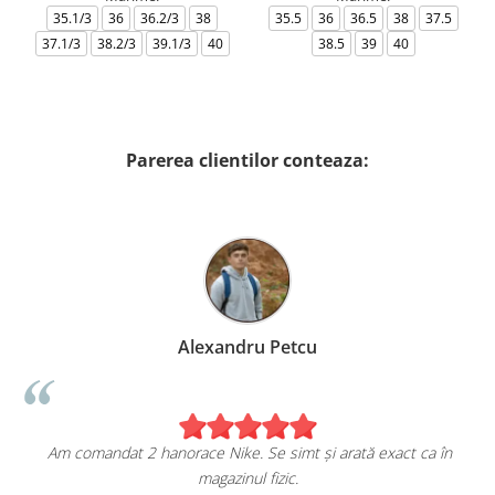
35.1/3
36
36.2/3
38
35.5
36
36.5
38
37.5
37.1/3
38.2/3
39.1/3
40
38.5
39
40
Parerea clientilor conteaza:
Alexandru Petcu
Am comandat 2 hanorace Nike. Se simt și arată exact ca în
magazinul fizic.