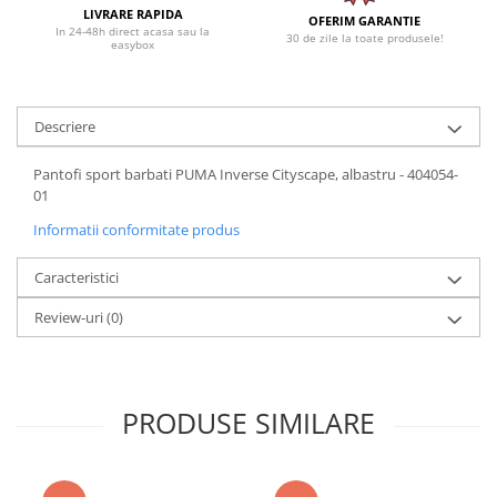
LIVRARE RAPIDA
OFERIM GARANTIE
In 24-48h direct acasa sau la
30 de zile la toate produsele!
easybox
Descriere
Pantofi sport barbati PUMA Inverse Cityscape, albastru - 404054-
01
Informatii conformitate produs
Caracteristici
Review-uri
(0)
PRODUSE SIMILARE