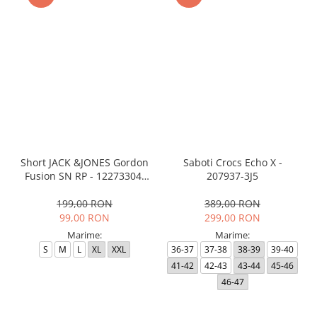
Short JACK &JONES Gordon
Saboti Crocs Echo X -
Fusion SN RP - 12273304-
207937-3J5
Black RP
199,00 RON
389,00 RON
99,00 RON
299,00 RON
Marime:
Marime:
S
M
L
XL
XXL
36-37
37-38
38-39
39-40
41-42
42-43
43-44
45-46
46-47