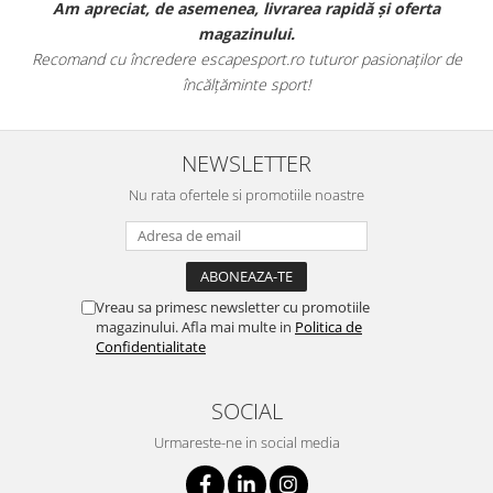
t
Am apreciat, de asemenea, livrarea rapidă și oferta
magazinului.
Recomand cu încredere escapesport.ro tuturor pasionaților de
încălțăminte sport!
NEWSLETTER
Nu rata ofertele si promotiile noastre
Vreau sa primesc newsletter cu promotiile
magazinului. Afla mai multe in
Politica de
Confidentialitate
SOCIAL
Urmareste-ne in social media