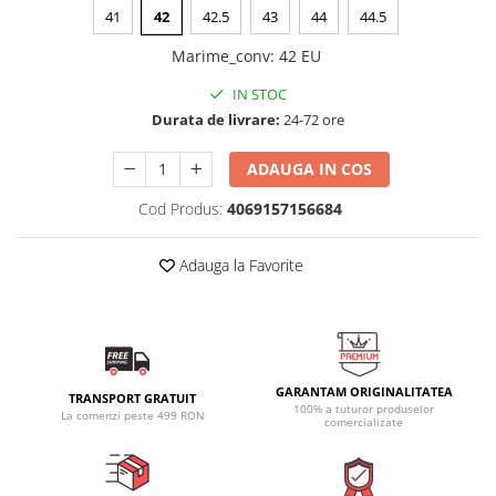
41
42
42.5
43
44
44.5
Marime_conv
:
42 EU
IN STOC
Durata de livrare:
24-72 ore
ADAUGA IN COS
Cod Produs:
4069157156684
Adauga la Favorite
GARANTAM ORIGINALITATEA
TRANSPORT GRATUIT
100% a tuturor produselor
La comenzi peste 499 RON
comercializate