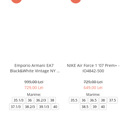
Emporio Armani EA7
NIKE Air Force 1 '07 Prem+ -
Black&White Vintage NY -
IO4842-500
AF18609-7X000541-MZ926
999,00 Lei
729,00 Lei
729,00 Lei
649,00 Lei
Marime:
Marime:
35.1/3
36
36.2/3
38
35.5
36
36.5
38
37.5
37.1/3
38.2/3
39.1/3
40
38.5
39
40