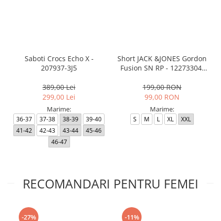
Saboti Crocs Echo X -
Short JACK &JONES Gordon
207937-3J5
Fusion SN RP - 12273304-
Black RP
389,00 Lei
199,00 RON
299,00 Lei
99,00 RON
Marime:
Marime:
36-37
37-38
38-39
39-40
S
M
L
XL
XXL
41-42
42-43
43-44
45-46
46-47
RECOMANDARI PENTRU FEMEI
-27%
-11%