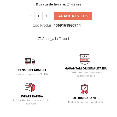
Durata de livrare:
24-72 ore
ADAUGA IN COS
Cod Produs:
4069161860744
Adauga la Favorite
GARANTAM ORIGINALITATEA
TRANSPORT GRATUIT
100% a tuturor produselor
La comenzi peste 499 RON
comercializate
LIVRARE RAPIDA
OFERIM GARANTIE
In 24-48h direct acasa sau la
30 de zile la toate produsele!
easybox